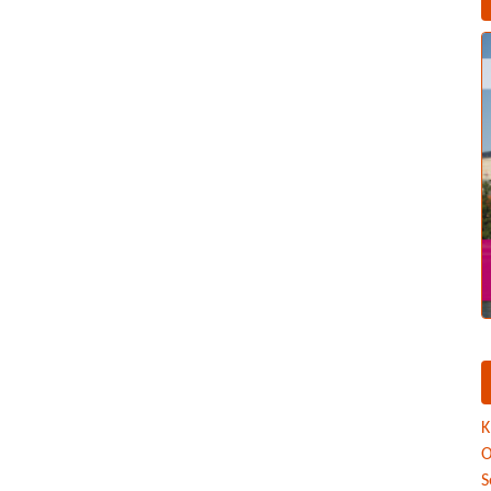
K
O
S