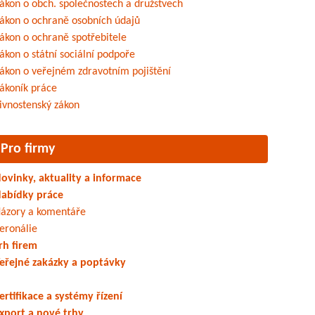
ákon o obch. společnostech a družstvech
ákon o ochraně osobních údajů
ákon o ochraně spotřebitele
ákon o státní sociální podpoře
ákon o veřejném zdravotním pojištění
ákoník práce
ivnostenský zákon
Pro firmy
ovinky, aktuality a informace
abídky práce
ázory a komentáře
eronálie
rh firem
eřejné zakázky a poptávky
ertifikace a systémy řízení
xport a nové trhy