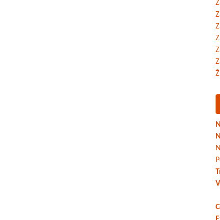
Z
Z
Z
Z
Z
Z
Ž
N
N
N
P
T
V
C
E