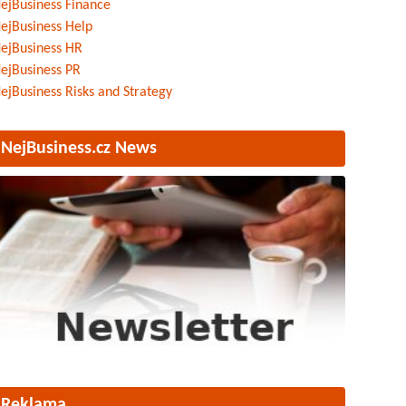
ejBusiness Finance
ejBusiness Help
ejBusiness HR
ejBusiness PR
ejBusiness Risks and Strategy
NejBusiness.cz News
Reklama