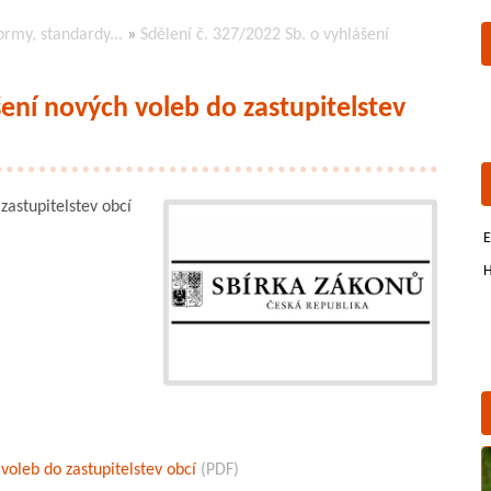
ormy, standardy...
»
Sdělení č. 327/2022 Sb. o vyhlášení
šení nových voleb do zastupitelstev
zastupitelstev obcí
E
H
voleb do zastupitelstev obcí
(PDF)