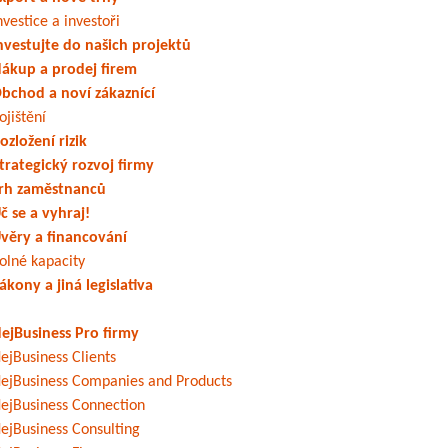
nvestice a investoři
nvestujte do našich projektů
ákup a prodej firem
bchod a noví zákaznící
ojištění
ozložení rizik
trategický rozvoj firmy
rh zaměstnanců
č se a vyhraj!
věry a financování
olné kapacity
ákony a jiná legislativa
ejBusiness Pro firmy
ejBusiness Clients
ejBusiness Companies and Products
ejBusiness Connection
ejBusiness Consulting