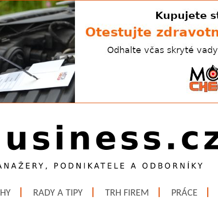
ĚHY
RADY A TIPY
TRH FIREM
PRÁCE