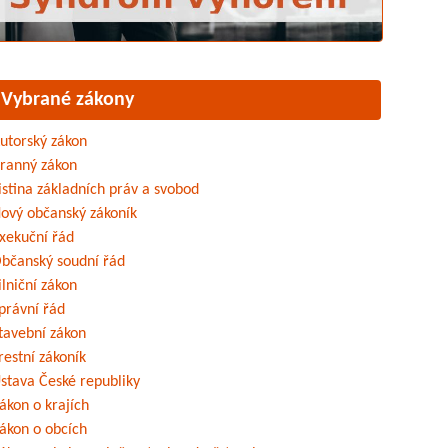
Vybrané zákony
utorský zákon
ranný zákon
istina základních práv a svobod
ový občanský zákoník
xekuční řád
bčanský soudní řád
ilniční zákon
právní řád
tavební zákon
restní zákoník
stava České republiky
ákon o krajích
ákon o obcích