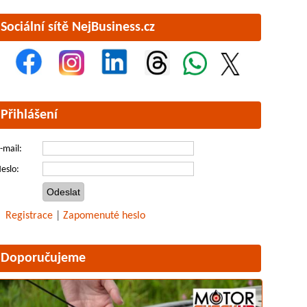
Sociální sítě NejBusiness.cz
Přihlášení
-mail:
eslo:
Registrace
|
Zapomenuté heslo
Doporučujeme