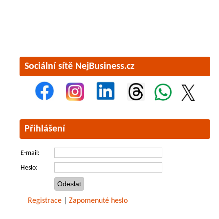
Sociální sítě NejBusiness.cz
Přihlášení
E-mail:
Heslo:
Registrace
|
Zapomenuté heslo