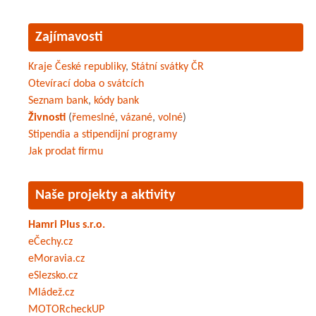
Zajímavosti
Kraje České republiky
,
Státní svátky ČR
Otevírací doba o svátcích
Seznam bank
,
kódy bank
Živnosti
(
řemeslné
,
vázané
,
volné
)
Stipendia a stipendijní programy
Jak prodat firmu
Naše projekty a aktivity
Hamri Plus s.r.o.
eČechy.cz
eMoravia.cz
eSlezsko.cz
Mládež.cz
MOTORcheckUP