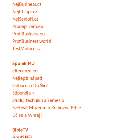
NejBusiness.cz
NejChlapi.cz
NejSenioři.cz
ProdejFirem.eu
ProfiBusiness.eu
ProfiBusiness.world
TestMotoru.cz
Spolek I4U
eRecenze.eu
Nejlepší nápad
Odborníci Do Škol
Stipendia +
Studuj techniku a řemeslo
Světové Muzeum a Knihovna Bible
Uč se a vyhraj!
BibleTV
Hnutí NEJ