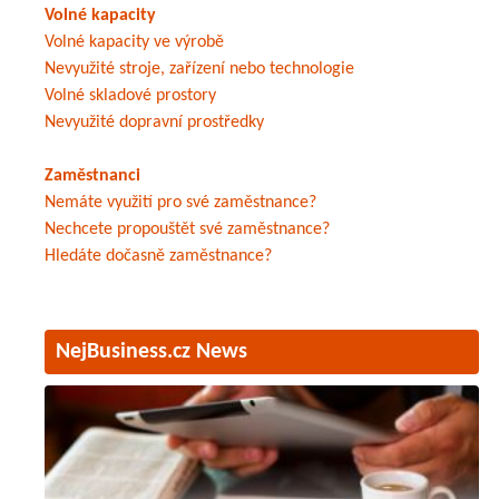
Volné kapacity
Volné kapacity ve výrobě
Nevyužité stroje, zařízení nebo technologie
Volné skladové prostory
Nevyužité dopravní prostředky
Zaměstnanci
Nemáte využití pro své zaměstnance?
Nechcete propouštět své zaměstnance?
Hledáte dočasně zaměstnance?
NejBusiness.cz News