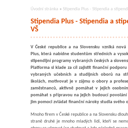
Úvodní stránka
»
Stipendia Plus - Stipendia a stipen
Stipendia Plus - Stipendia a sti
VŠ
V České republice a na Slovensku vzniká nová 
Plus, která nabídne studentům středních a vysok
stipendijní programy vybraných českých a slovens
Platforma si klade za cíl zajistit finanční podpo
vybraných učebních a studijních oborů na stř
školách, motivovat je v zájmu o obory a profes
zaměstnanců, aktivně pomáhat v jejich osobním
pomáhat s přípravou na jejich budoucí povolání
jim pomoci zvládat finanční nároky studia svého 
Mnoho firem v České republice a na Slovensku dlou
straně druhé je mnoho mladých lidí, kteří se ne