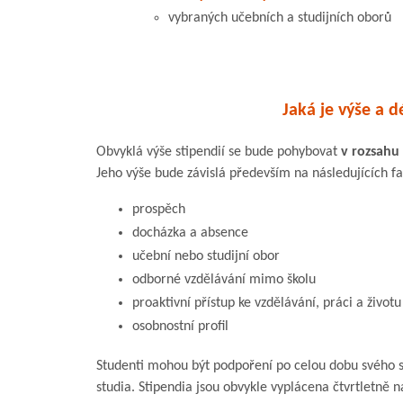
vybraných učebních a studijních oborů
Jaká je výše a d
Obvyklá výše stipendií se bude pohybovat
v rozsahu 
Jeho výše bude závislá především na následujících f
prospěch
docházka a absence
učební nebo studijní obor
odborné vzdělávání mimo školu
proaktivní přístup ke vzdělávání, práci a život
osobnostní profil
Studenti mohou být podpoření po celou dobu svého st
studia. Stipendia jsou obvykle vyplácena čtvrtletně