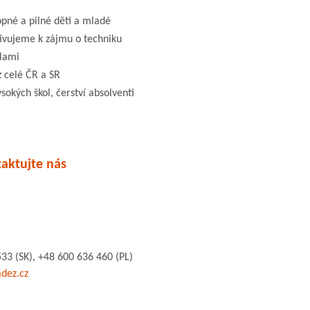
opné a pilné děti a mladé
tivujeme k zájmu o techniku
olami
z celé ČR a SR
ysokých škol, čerství absolventi
aktujte nás
33 (SK), +48 600 636 460 (PL)
dez.cz