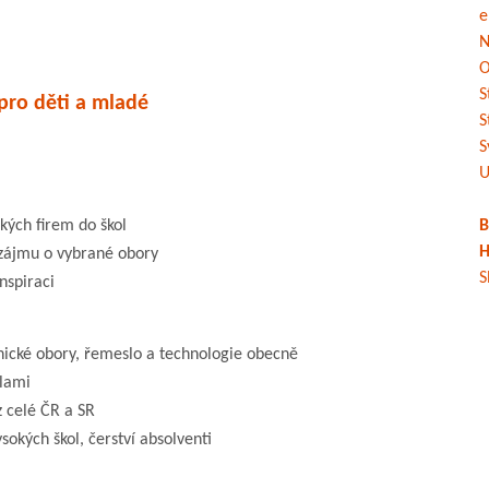
e
N
O
S
pro děti a mladé
S
S
U
kých firem do škol
B
H
 zájmu o vybrané obory
S
nspiraci
ické obory, řemeslo a technologie obecně
olami
z celé ČR a SR
ysokých škol, čerství absolventi