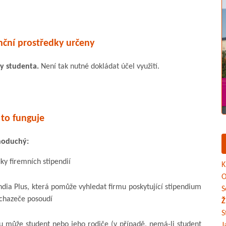
nční prostředky určeny
y studenta.
Není tak nutné dokládat účel využití.
 to funguje
dnoduchý:
dky firemních stipendií
K
O
ndia Plus, která pomůže vyhledat firmu poskytující stipendium
S
uchazeče posoudí
Ž
S
ou může student nebo jeho rodiče (v případě, nemá-li student
J