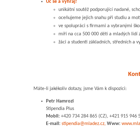
Uč se a vyhraj!
unikátní soutěž podporující nadané, sch
oceňujeme jejich snahu při studiu a mo
ve spolupráci s firmami a vybranými šk
míří na cca 500 000 dětí a mladých lidí 
žáci a studenti základních, středních a v
Kont
Máte-li jakékoliv dotazy, jsme Vám k dispozici:
Petr Hamrozi
Stipendia Plus
Mobil:
+420 734 284 865 (CZ), +421 915 946 5
E-mail:
stipendia@mladez.cz,
Www:
www.mla