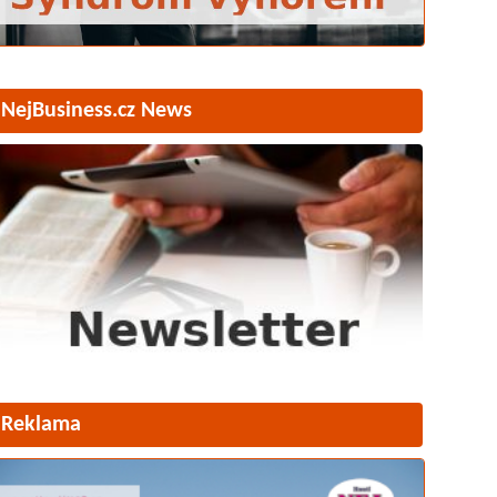
NejBusiness.cz News
Reklama