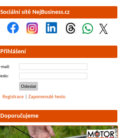
Sociální sítě NejBusiness.cz
Přihlášení
-mail:
eslo:
Registrace
|
Zapomenuté heslo
Doporučujeme