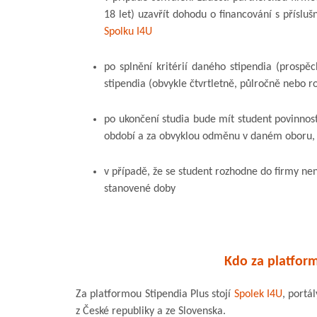
18 let) uzavřít dohodu o financování s přísluš
Spolku I4U
po splnění kritérií daného stipendia (prospěc
stipendia (obvykle čtvrtletně, půlročně nebo r
po ukončení studia bude mít student povinnos
období a za obvyklou odměnu v daném oboru,
v případě, že se student rozhodne do firmy nen
stanovené doby
Kdo za platform
Za platformou Stipendia Plus stojí
Spolek I4U
, portá
z České republiky a ze Slovenska.