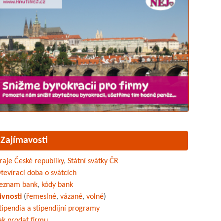
Zajímavosti
raje České republiky
,
Státní svátky ČR
tevírací doba o svátcích
eznam bank
,
kódy bank
ivnosti
(
řemeslné
,
vázané
,
volné
)
tipendia a stipendijní programy
ak prodat firmu