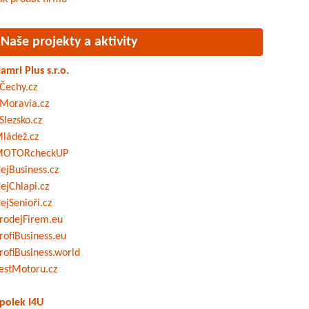
Naše projekty a aktivity
amri Plus s.r.o.
Čechy.cz
Moravia.cz
Slezsko.cz
ládež.cz
OTORcheckUP
ejBusiness.cz
ejChlapi.cz
ejSenioři.cz
rodejFirem.eu
rofiBusiness.eu
rofiBusiness.world
estMotoru.cz
polek I4U