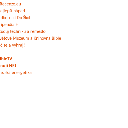
Recenze.eu
ejlepší nápad
dborníci Do Škol
tipendia +
tuduj techniku a řemeslo
větové Muzeum a Knihovna Bible
č se a vyhraj!
ibleTV
nutí NEJ
lezská energetika