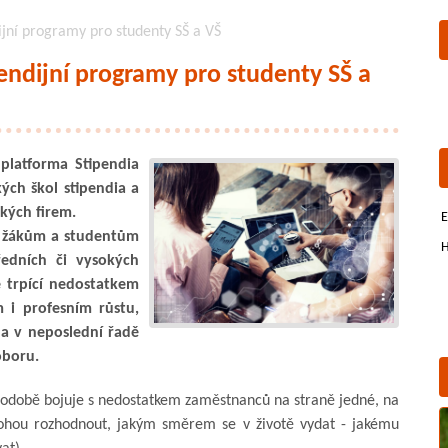
dijní programy pro studenty SŠ a VŠ
pendijní programy pro studenty SŠ a
platforma Stipendia
ých škol stipendia a
kých firem.
E
ru žákům a studentům
H
edních či vysokých
e trpící nedostatkem
 i profesním růstu,
 a v neposlední řadě
oboru.
hodobě bojuje s nedostatkem zaměstnanců na straně jedné, na
mohou rozhodnout, jakým směrem se v životě vydat - jakému