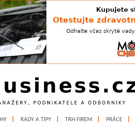
ĚHY
RADY A TIPY
TRH FIREM
PRÁCE