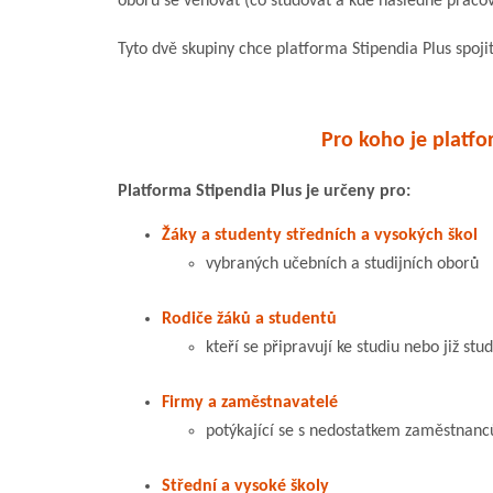
oboru se věnovat (co studovat a kde následně pracov
Tyto dvě skupiny chce platforma Stipendia Plus spojit
Pro koho je platfo
Platforma Stipendia Plus je určeny pro:
Žáky a studenty středních a vysokých škol
vybraných učebních a studijních oborů
Rodiče žáků a studentů
kteří se připravují ke studiu nebo již stud
Firmy a zaměstnavatelé
potýkající se s nedostatkem zaměstnanc
Střední a vysoké školy