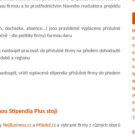
nou firmou a to prostřednictvím hlavního realizátora projektu
h, docházka, absence...) jsou pravidelně vyplácena příslušná
H
očně - dle politiky firmy) formou daru
e
e
t nastoupit pracovat do příslušné firmy na předem dohodnuté
e
 době a regionu
M
M
astoupit, vrátí vyplacená stipendia příslušné firmy do předem
N
N
N
P
P
P
ou Stipendia Plus stojí
T
ly
NejBusiness.cz
a
Mládež.cz
a vybrané firmy z různých oborů
S