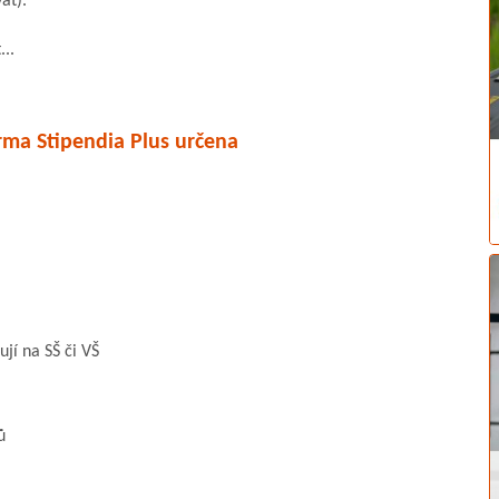
at).
...
rma Stipendia Plus určena
ují na SŠ či VŠ
ů