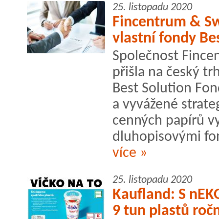
25. listopadu 2020
Fincentrum & Swi
vlastní fondy Be
Společnost Fincen
přišla na český t
Best Solution Fon
a vyvážené strate
cenných papírů v
dluhopisovými fon
více »
25. listopadu 2020
Kaufland: S nEK
9 tun plastů roč