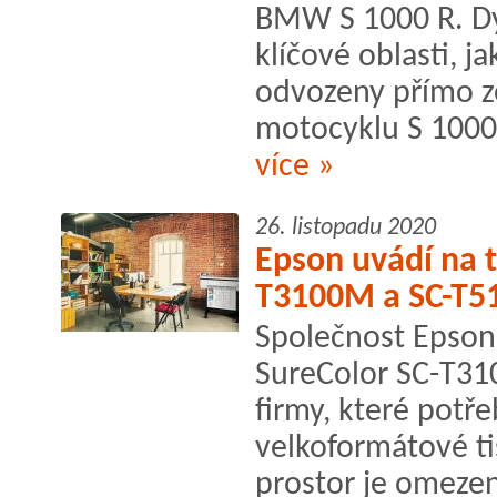
BMW S 1000 R. Dy
klíčové oblasti, j
odvozeny přímo z
motocyklu S 1000 
více »
26. listopadu 2020
Epson uvádí na t
T3100M a SC-T
Společnost Epson 
SureColor SC-T3
firmy, které potře
velkoformátové tis
prostor je omezen