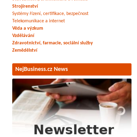
Strojírenství
Systémy řízení, certifikace, bezpečnost
Telekomunikace a internet
Věda a výzkum
Vzdělávání
Zdravotnictví, farmacie, sociální služby
Zemědělství
NejBusiness.cz News