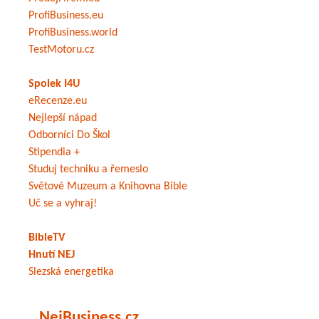
ProfiBusiness.eu
ProfiBusiness.world
TestMotoru.cz
Spolek I4U
eRecenze.eu
Nejlepší nápad
Odborníci Do Škol
Stipendia +
Studuj techniku a řemeslo
Světové Muzeum a Knihovna Bible
Uč se a vyhraj!
BibleTV
Hnutí NEJ
Slezská energetika
NejBusiness.cz