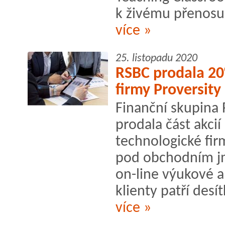
k živému přenosu 
více »
25. listopadu 2020
RSBC prodala 20
firmy Proversity
Finanční skupina
prodala část akcií
technologické fir
pod obchodním jm
on-line výukové a 
klienty patří desí
více »