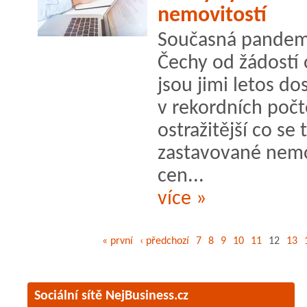
nemovitostí
Současná pandemi
Čechy od žádostí 
jsou jimi letos do
v rekordních počt
ostražitější co s
zastavované nemov
cen...
více »
« první
‹ předchozí
7
8
9
10
11
12
13
Sociální sítě NejBusiness.cz