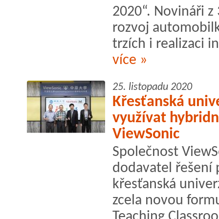
2020“. Novináři z 
rozvoj automobil
trzích i realizaci 
více »
25. listopadu 2020
Křesťanská univ
využívat hybridn
ViewSonic
Společnost ViewSo
dodavatel řešení p
křesťanská univer
zcela novou form
Teaching Classroo