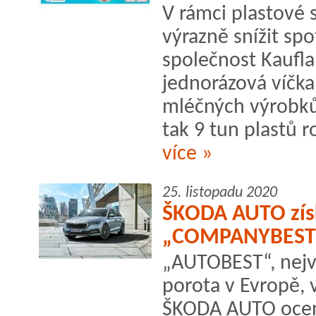
V rámci plastové s
výrazně snížit spo
společnost Kaufla
jednorázová víčka
mléčných výrobků 
tak 9 tun plastů r
více »
25. listopadu 2020
ŠKODA AUTO zís
„COMPANYBEST
„AUTOBEST“, nejv
porota v Evropě,
ŠKODA AUTO oce