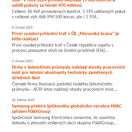
SÚIP: V roce 2024 provedl bezmála 19 000 kontrol a
udělil pokuty za téměř 470 miliónů
Celkem 18 969 provedených kontrol, 5 595 udělených pokut
v celkové výši 468 994 500 korun, ale i 1 934...
6. června 2025
První vysokorychlostní trať v ČR „Moravská brána“ je
blíže realizaci
První vysokorychlostní trať v České republice uspěla v
procesu posouzení vlivů na životní prostředí (EIA)...
4. června 2025
Firmy v železničním průmyslu nabízejí stovky pracovních
míst pro letošní absolventy technicky zaměřených
středních škol
Členské firmy Asociace podniků českého železničního
průmyslu - ACRI letos nabízejí stovky pracovních míst,...
16. května 2025
Samsung přebírá špičkového globálního výrobce HVAC
zařízení FläktGroup
Společnost Samsung Electronics oznámila, že uzavřela
dohodu o převzetí veškerých akcií skupiny FläktGroup,...