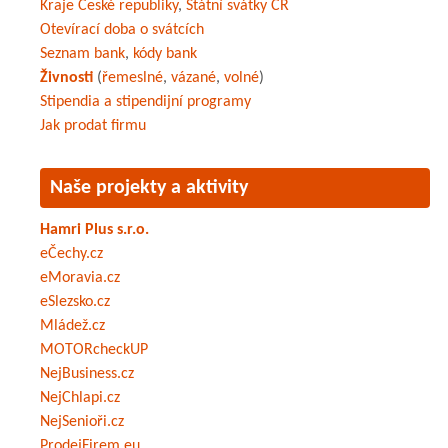
Kraje České republiky
,
Státní svátky ČR
Otevírací doba o svátcích
Seznam bank
,
kódy bank
Živnosti
(
řemeslné
,
vázané
,
volné
)
Stipendia a stipendijní programy
Jak prodat firmu
Naše projekty a aktivity
Hamri Plus s.r.o.
eČechy.cz
eMoravia.cz
eSlezsko.cz
Mládež.cz
MOTORcheckUP
NejBusiness.cz
NejChlapi.cz
NejSenioři.cz
ProdejFirem.eu