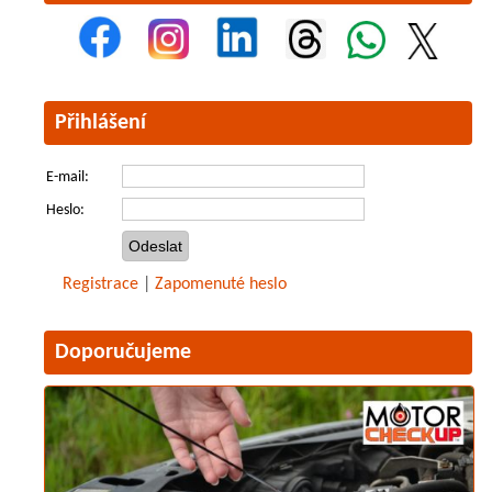
Přihlášení
E-mail:
Heslo:
Registrace
|
Zapomenuté heslo
Doporučujeme