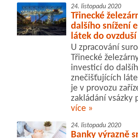
24. listopadu 2020
Třinecké železár
dalšího snížení e
látek do ovzduší
U zpracování suro
Třinecké železárn
investicí do další
znečišťujících lát
je v provozu zaří
zakládání vsázky 
více »
24. listopadu 2020
Banky výrazně s