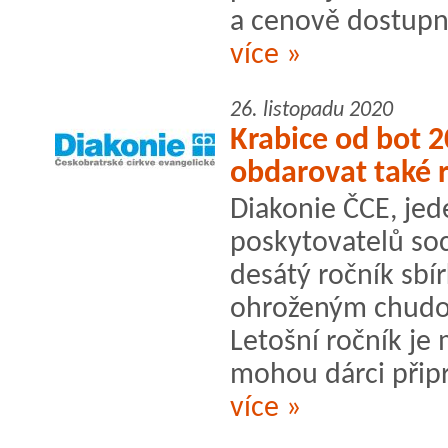
a cenově dostupné
více »
26. listopadu 2020
Krabice od bot 
obdarovat také 
Diakonie ČCE, jed
poskytovatelů soc
desátý ročník sb
ohroženým chudo
Letošní ročník je
mohou dárci připra
více »