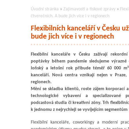
Úvodní stránka
»
Zajímavosti a tiskové zprávy
»
Flex
čtverečních. A bude jich více i v regionech
Flexibilních kanceláří v Česku u
bude jich více i v regionech
Flexibilní kanceláře v Česku zažívají rekordn
poptávky během pandemie sledujeme výrazné ož
loňský a letošní rok přibude téměř 60 000 m² 
kanceláří. Nová centra vznikají nejen v Praze, a
regionech.
Mění se skladba klientů, roste zájem korporací a
technologické vybavení a specializované p
podcastová studia či kreativní zóny. Trh flexibilní
k jednomu z nejrychleji se vyvíjejícím segmentům
Flexibilní kanceláře, coworkingy a moderní pra