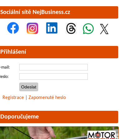
Sociální sítě NejBusiness.cz
Přihlášení
-mail:
eslo:
Registrace
|
Zapomenuté heslo
Doporučujeme