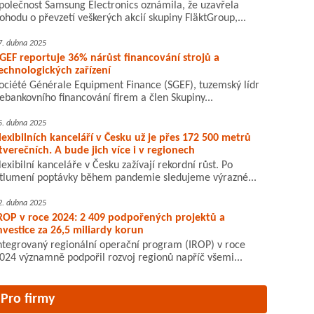
polečnost Samsung Electronics oznámila, že uzavřela
ohodu o převzetí veškerých akcií skupiny FläktGroup,...
7. dubna 2025
GEF reportuje 36% nárůst financování strojů a
echnologických zařízení
ociété Générale Equipment Finance (SGEF), tuzemský lídr
ebankovního financování firem a člen Skupiny...
5. dubna 2025
lexibilních kanceláří v Česku už je přes 172 500 metrů
tverečních. A bude jich více i v regionech
lexibilní kanceláře v Česku zažívají rekordní růst. Po
tlumení poptávky během pandemie sledujeme výrazné...
2. dubna 2025
ROP v roce 2024: 2 409 podpořených projektů a
nvestice za 26,5 miliardy korun
ntegrovaný regionální operační program (IROP) v roce
024 významně podpořil rozvoj regionů napříč všemi...
Pro firmy