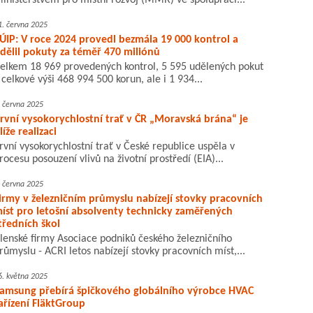
inisterstvem pro místní rozvoj (MMR) ve spolupráci...
1. června 2025
ÚIP: V roce 2024 provedl bezmála 19 000 kontrol a
dělil pokuty za téměř 470 miliónů
elkem 18 969 provedených kontrol, 5 595 udělených pokut
 celkové výši 468 994 500 korun, ale i 1 934...
. června 2025
rvní vysokorychlostní trať v ČR „Moravská brána“ je
líže realizaci
rvní vysokorychlostní trať v České republice uspěla v
rocesu posouzení vlivů na životní prostředí (EIA)...
. června 2025
irmy v železničním průmyslu nabízejí stovky pracovních
íst pro letošní absolventy technicky zaměřených
tředních škol
lenské firmy Asociace podniků českého železničního
růmyslu - ACRI letos nabízejí stovky pracovních míst,...
6. května 2025
amsung přebírá špičkového globálního výrobce HVAC
ařízení FläktGroup