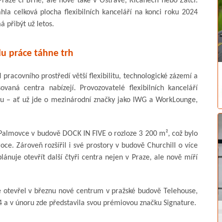
aze či Brně, ale nově také v Ostravě, Říčanech nebo Žatci.
la celková plocha flexibilních kanceláří na konci roku 2024
 přibýt už letos.
u práce táhne trh
d pracovního prostředí větší flexibilitu, technologické zázemí a
vaná centra nabízejí. Provozovatelé flexibilních kanceláří
stou – ať už jde o mezinárodní značky jako IWG a WorkLounge,
Palmovce v budově DOCK IN FIVE o rozloze 3 200 m², což bylo
ce. Zároveň rozšířil i své prostory v budově Churchill o více
nuje otevřít další čtyři centra nejen v Praze, ale nově míří
e otevřel v březnu nové centrum v pražské budově Telehouse,
 a v únoru zde představila svou prémiovou značku Signature.