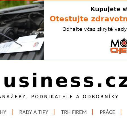
ĚHY
RADY A TIPY
TRH FIREM
PRÁCE