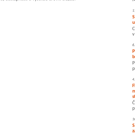
M
1
S
u
C
v
6
P
b
P
p
4
F
m
s
Č
p
1
S
z