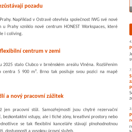
ezůstávají pozadu
 Prahy. Například v Ostravě otevřela společnost IWG své nové
h u Prahy vzniklo nové centrum HONEST Workspaces, které
e i coliving.
4
P
flexibilní centrum v zemi
J
s
u 2025 stalo Clubco v brněnském areálu Vlněna. Rozšířením
7
o centra 5 900 m². Brno tak posiluje svou pozici na mapě
S
z
p
S
lí a nový pracovní zážitek
z
3
jen pracovní stůl. Samozřejmostí jsou chytré rezervační
P
, bezkontaktní vstupy, ale i tiché zóny, kreativní prostory nebo
r
ednotlivce se tak flexibilní kanceláře stávají plnohodnotnou
r
tí, dostupností a vysokou úrovní služeb.