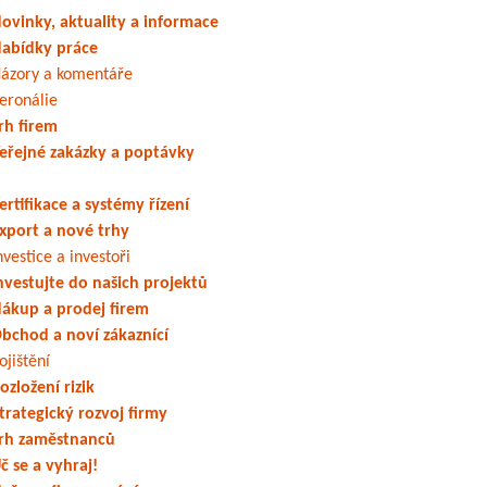
ovinky, aktuality a informace
abídky práce
ázory a komentáře
eronálie
rh firem
eřejné zakázky a poptávky
ertifikace a systémy řízení
xport a nové trhy
nvestice a investoři
nvestujte do našich projektů
ákup a prodej firem
bchod a noví zákaznící
ojištění
ozložení rizik
trategický rozvoj firmy
rh zaměstnanců
č se a vyhraj!