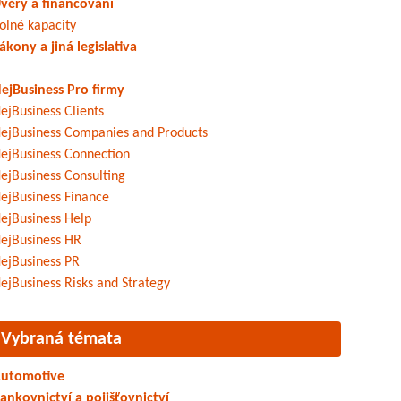
věry a financování
olné kapacity
ákony a jiná legislativa
ejBusiness Pro firmy
ejBusiness Clients
ejBusiness Companies and Products
ejBusiness Connection
ejBusiness Consulting
ejBusiness Finance
ejBusiness Help
ejBusiness HR
ejBusiness PR
ejBusiness Risks and Strategy
Vybraná témata
utomotive
ankovnictví a pojišťovnictví