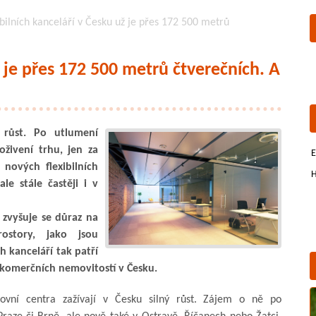
ibilních kanceláří v Česku už je přes 172 500 metrů
ž je přes 172 500 metrů čtverečních. A
í růst. Po utlumení
ivení trhu, jen za
E
nových flexibilních
H
le stále častěji i v
 zvyšuje se důraz na
rostory, jako jsou
ch kanceláří tak patří
 komerčních nemovitostí v Česku.
covní centra zažívají v Česku silný růst. Zájem o ně po