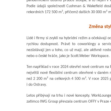
pandemickém útlumu prudce stoupá, a to nejen v Pr
Podle údajů společnosti Cushman & Wakefield dosáh
rekordních 172 500 m², přičemž dalších 30 000 m² má
Změna styl
Lidé i firmy si zvykli na hybridní režim a očekávají o
rychlou dostupnost. Právě to coworkingy a serviso
nezůstávají jen u toho, co už mají, ale aktivně ro
nebo o české hráče, jako je Scott.Weber Workspace.
Ten například v roce 2024 otevřel nové centrum na 
největší nové flexibilní centrum otevřené v daném ro
než 2 200 m² na celkových 4 500 m². V roce 2025 plá
i do Ostravy.
Letos přibývají na trhu i nové koncepty. WorkLoung
zatímco IWG Group převzala centrum OFFY v Praze 4