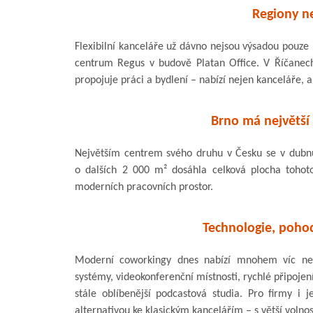
Regiony n
Flexibilní kanceláře už dávno nejsou výsadou pouze
centrum Regus v budově Platan Office. V Říčanec
propojuje práci a bydlení – nabízí nejen kanceláře, al
Brno má největší 
Největším centrem svého druhu v Česku se v dubn
o dalších 2 000 m² dosáhla celková plocha tohot
moderních pracovních prostor.
Technologie, pohod
Moderní coworkingy dnes nabízí mnohem víc než 
systémy, videokonferenční místnosti, rychlé připojení
stále oblíbenější podcastová studia. Pro firmy i j
alternativou ke klasickým kancelářím – s větší volnos