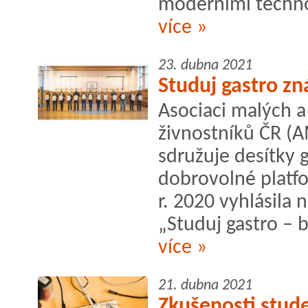
moderními technol
více »
23. dubna 2021
Studuj gastro zn
Asociaci malých a
živnostníků ČR (AM
sdružuje desítky
dobrovolné platfo
r. 2020 vyhlásila 
„Studuj gastro – 
více »
21. dubna 2021
Zkušenosti stude