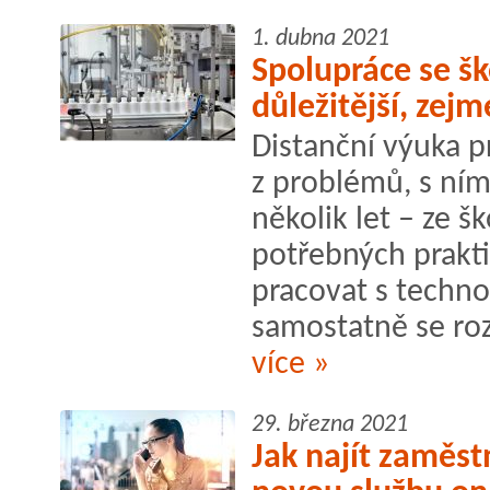
1. dubna 2021
Spolupráce se šk
důležitější, zej
Distanční výuka p
z problémů, s nímž
několik let – ze š
potřebných prakt
pracovat s techn
samostatně se ro
více »
29. března 2021
Jak najít zaměst