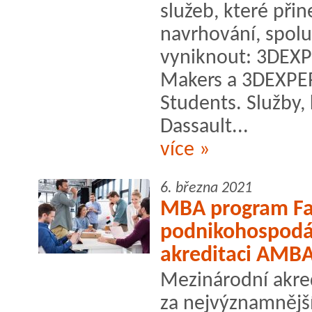
služeb, které při
navrhování, spolu
vyniknout: 3DEX
Makers a 3DEXPE
Students. Služby, 
Dassault...
více »
6. března 2021
MBA program Fa
podnikohospodář
akreditaci AMB
Mezinárodní akre
za nejvýznamnější