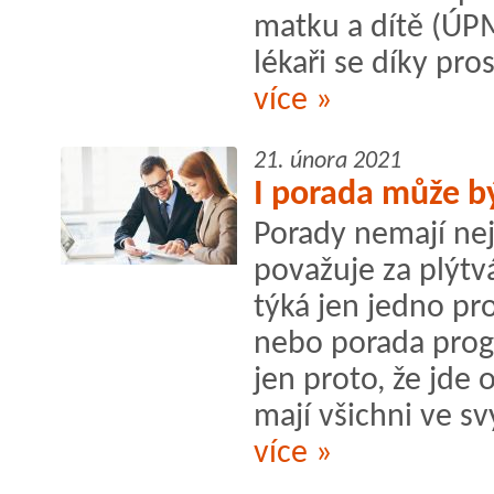
matku a dítě (ÚPM
lékaři se díky pro
více »
21. února 2021
I porada může b
Porady nemají nejl
považuje za plýtv
týká jen jedno p
nebo porada prog
jen proto, že jde
mají všichni ve sv
více »