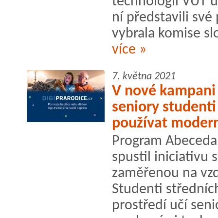
technologií VUT u
ní představili své
vybrala komise slo
více »
7. května 2021
V nové kampani 
seniory studenti 
používat modern
Program Abeceda 
spustil iniciativu
zaměřenou na vzdě
Studenti středníc
prostředí učí seni