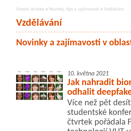
Úvodní stránka
»
Novinky, tipy a zajímavosti
»
Vzdělávání
Vzdělávání
Novinky a zajímavosti v oblas
10. května 2021
Jak nahradit bi
odhalit deepfak
Více než pět desít
studentské konfe
čtvrtek pořádala 