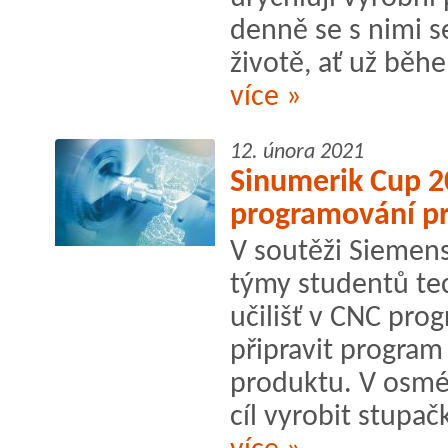
denně se s nimi 
životě, ať už běh
více »
12. února 2021
Sinumerik Cup 2
programování pro
V soutěži Siemens
týmy studentů tec
učilišť v CNC pro
připravit progra
produktu. V osmém
cíl vyrobit stupač