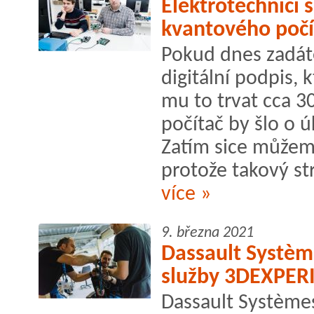
Elektrotechnici 
kvantového počí
Pokud dnes zadát
digitální podpis, 
mu to trvat cca 30
počítač by šlo o ú
Zatím sice můžem
protože takový str
více »
9. března 2021
Dassault Systèm
služby 3DEXPE
Dassault Système