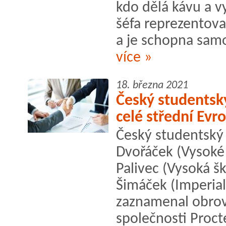
kdo dělá kávu a v
šéfa reprezentova
a je schopna samo
více »
18. března 2021
Český studentský
celé střední Evr
Český studentský 
Dvořáček (Vysoké
Palivec (Vysoká š
Šimáček (Imperia
zaznamenal obrov
společnosti Proc