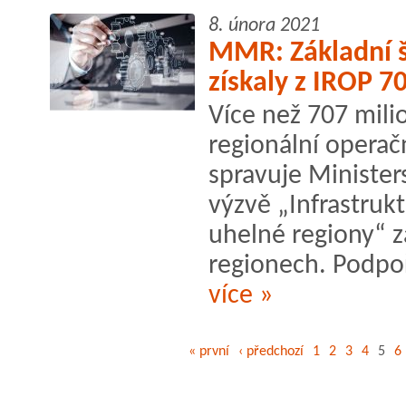
8. února 2021
MMR: Základní š
získaly z IROP 7
Více než 707 mili
regionální operač
spravuje Minister
výzvě „Infrastrukt
uhelné regiony“ 
regionech. Podpoř
více »
« první
‹ předchozí
1
2
3
4
5
6