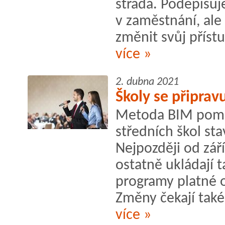
strádá. Podepisuj
v zaměstnání, ale
změnit svůj přístu
více »
2. dubna 2021
Školy se připrav
Metoda BIM poma
středních škol st
Nejpozději od září
ostatně ukládají 
programy platné 
Změny čekají také 
více »