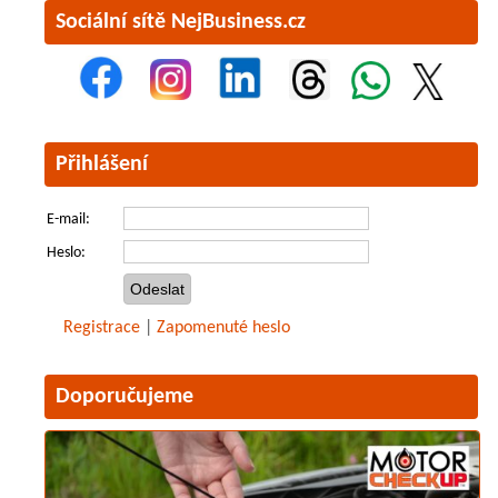
Sociální sítě NejBusiness.cz
Přihlášení
E-mail:
Heslo:
Registrace
|
Zapomenuté heslo
Doporučujeme