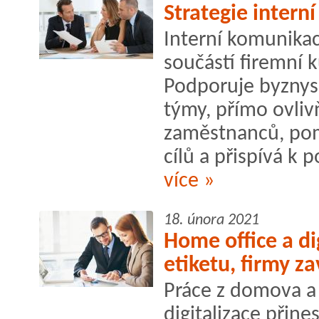
Strategie intern
Interní komunika
součástí firemní k
Podporuje byznys,
týmy, přímo ovli
zaměstnanců, po
cílů a přispívá k
více »
18. února 2021
Home office a di
etiketu, firmy z
Práce z domova a
digitalizace přin