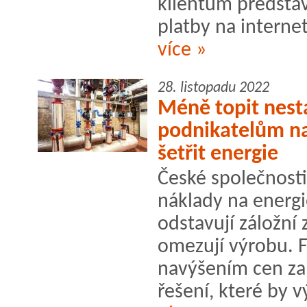
klientům představ
platby na internetu
více »
28. listopadu 2022
Méně topit nes
podnikatelům naj
šetřit energie
České společnosti 
náklady na energie
odstavují záložní
omezují výrobu. F
navýšením cen za 
řešení, které by v