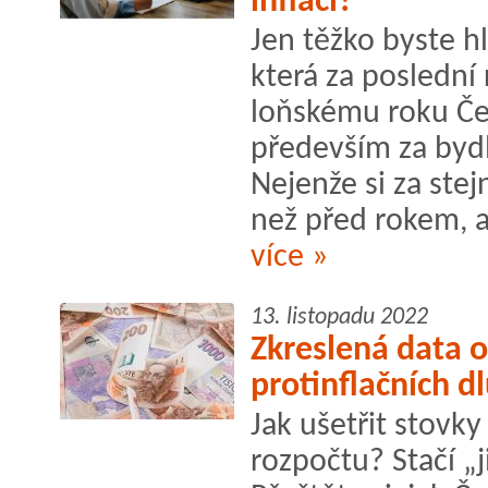
inflací?
Jen těžko byste hl
která za poslední 
loňskému roku Češ
především za bydl
Nejenže si za ste
než před rokem, al
více »
13. listopadu 2022
Zkreslená data o 
protinflačních d
Jak ušetřit stovky
rozpočtu? Stačí „j