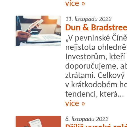
více »
11. listopadu 2022
Dun & Bradstreet
„V pevninské Čín
nejistota ohledn
Investorům, kteří 
doporučujeme, ab
ztrátami. Celkov
v krátkodobém hor
tendenci, která...
více »
8. listopadu 2022