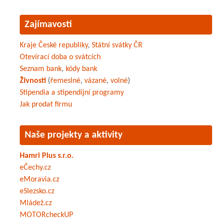
Zajímavosti
Kraje České republiky
,
Státní svátky ČR
Otevírací doba o svátcích
Seznam bank
,
kódy bank
Živnosti
(
řemeslné
,
vázané
,
volné
)
Stipendia a stipendijní programy
Jak prodat firmu
Naše projekty a aktivity
Hamri Plus s.r.o.
eČechy.cz
eMoravia.cz
eSlezsko.cz
Mládež.cz
MOTORcheckUP