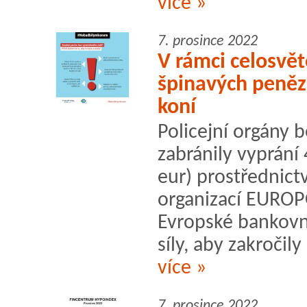
více »
7. prosince 2022
V rámci celosvět
špinavých peněz 
koní
Policejní orgány 
zabránily vyprání 
eur) prostřednict
organizací EUROP
Evropské bankovní
síly, aby zakročily 
více »
7. prosince 2022