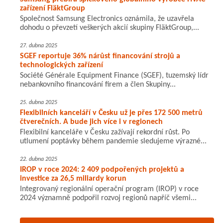
zařízení FläktGroup
Společnost Samsung Electronics oznámila, že uzavřela
dohodu o převzetí veškerých akcií skupiny FläktGroup,...
27. dubna 2025
SGEF reportuje 36% nárůst financování strojů a
technologických zařízení
Société Générale Equipment Finance (SGEF), tuzemský lídr
nebankovního financování firem a člen Skupiny...
25. dubna 2025
Flexibilních kanceláří v Česku už je přes 172 500 metrů
čtverečních. A bude jich více i v regionech
Flexibilní kanceláře v Česku zažívají rekordní růst. Po
utlumení poptávky během pandemie sledujeme výrazné...
22. dubna 2025
IROP v roce 2024: 2 409 podpořených projektů a
investice za 26,5 miliardy korun
Integrovaný regionální operační program (IROP) v roce
2024 významně podpořil rozvoj regionů napříč všemi...