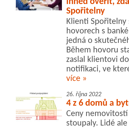
ihned ověřit, zd
Spořitelny
Klienti Spořitelny
hovorech s banké
jedná o skutečné
Během hovoru sta
zaslal klientovi d
notifikaci, ve kter
více »
26. října 2022
4 z 6 domů a byt
Ceny nemovitostí 
stoupaly. Lidé ale