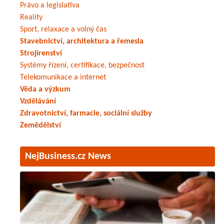
Právo a legislativa
Reality
Sport, relaxace a volný čas
Stavebnictví, architektura a řemesla
Strojírenství
Systémy řízení, certifikace, bezpečnost
Telekomunikace a internet
Věda a výzkum
Vzdělávání
Zdravotnictví, farmacie, sociální služby
Zemědělství
NejBusiness.cz News