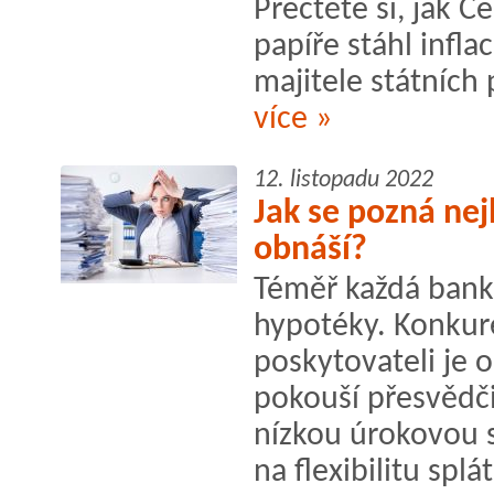
Přečtěte si, jak Č
papíře stáhl infla
majitele státních 
více »
12. listopadu 2022
Jak se pozná nej
obnáší?
Téměř každá bank
hypotéky. Konkur
poskytovateli je 
pokouší přesvědč
nízkou úrokovou s
na flexibilitu splá