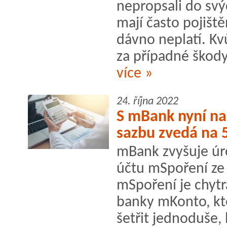
nepropsali do svý
mají často pojišt
dávno neplatí. Kvů
za případné škod
více »
24. října 2022
S mBank nyní na
sazbu zvedá na 5
mBank zvyšuje úr
účtu mSpoření ze 
mSpoření je chyt
banky mKonto, kt
šetřit jednoduše,