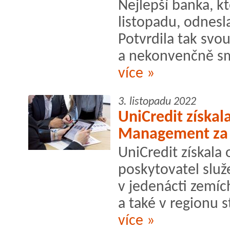
Nejlepší banka, k
listopadu, odnesl
Potvrdila tak svo
a nekonvenčně smý
více »
3. listopadu 2022
UniCredit získa
Management za 
UniCredit získala
poskytovatel služe
v jedenácti zemích
a také v regionu 
více »