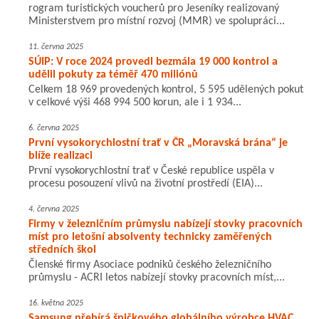
rogram turistických voucherů pro Jeseníky realizovaný
Ministerstvem pro místní rozvoj (MMR) ve spolupráci...
11. června 2025
SÚIP: V roce 2024 provedl bezmála 19 000 kontrol a
udělil pokuty za téměř 470 miliónů
Celkem 18 969 provedených kontrol, 5 595 udělených pokut
v celkové výši 468 994 500 korun, ale i 1 934...
6. června 2025
První vysokorychlostní trať v ČR „Moravská brána“ je
blíže realizaci
První vysokorychlostní trať v České republice uspěla v
procesu posouzení vlivů na životní prostředí (EIA)...
4. června 2025
Firmy v železničním průmyslu nabízejí stovky pracovních
míst pro letošní absolventy technicky zaměřených
středních škol
Členské firmy Asociace podniků českého železničního
průmyslu - ACRI letos nabízejí stovky pracovních míst,...
16. května 2025
Samsung přebírá špičkového globálního výrobce HVAC