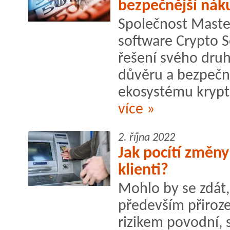
bezpečnější ná
Společnost Master
software Crypto S
řešení svého druh
důvěru a bezpečno
ekosystému kryp
více »
2. října 2022
Jak pocítí změny
klienti?
Mohlo by se zdát,
především přiroz
rizikem povodní, 