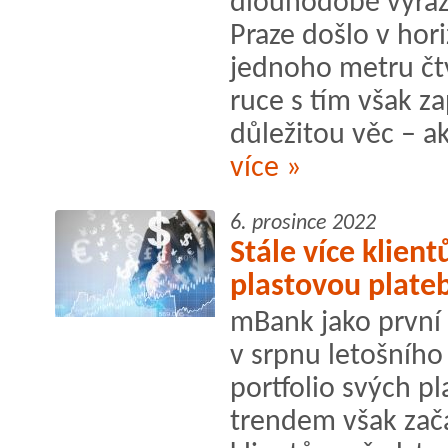
dlouhodobě výraz
Praze došlo v hori
jednoho metru čt
ruce s tím však 
důležitou věc – ak
více »
6. prosince 2022
Stále více klie
plastovou plateb
mBank jako první
v srpnu letošního 
portfolio svých pl
trendem však zača