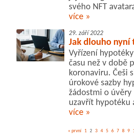
svého NFT avatara
více »
29. září 2022
Jak dlouho nyní 
Vyřízení hypoték
času než v době 
koronaviru. Češi s
úrokové sazby hy
žádostmi o úvěry 
uzavřít hypotéku a
více »
« první
1
2
3
4
5
6
7
8
9