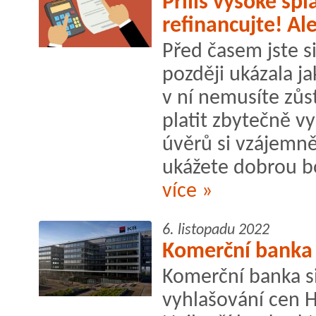
Příliš vysoké sp
refinancujte! Al
Před časem jste si
později ukázala 
v ní nemusíte zůs
platit zbytečně v
úvěrů si vzájemně 
ukážete dobrou bon
více »
6. listopadu 2022
Komerční banka 
Komerční banka si
vyhlašování cen 