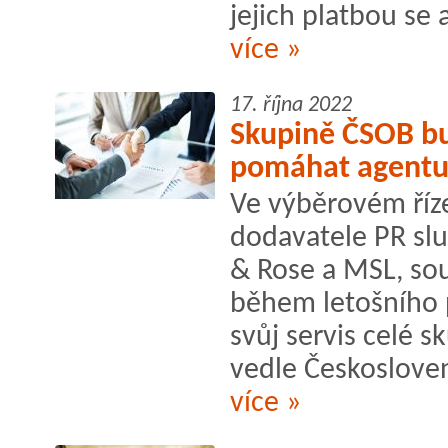
jejich platbou se
více »
17. října 2022
Skupině ČSOB b
pomáhat agentu
Ve výběrovém říz
dodavatele PR slu
& Rose a MSL, souč
během letošního
svůj servis celé s
vedle Českosloven
více »