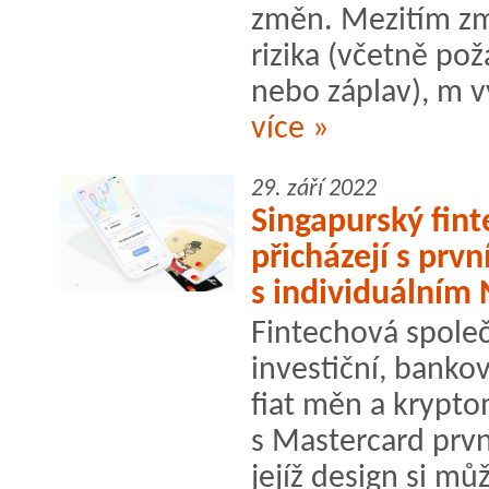
změn. Mezitím změ
rizika (včetně p
nebo záplav), m 
více »
29. září 2022
Singapurský fint
přicházejí s prvn
s individuálním
Fintechová společ
investiční, bankov
fiat měn a krypto
s Mastercard prvn
jejíž design si mů