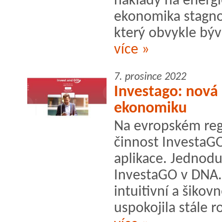
náklady na energi
ekonomika stagnov
který obvykle býv
více »
7. prosince 2022
Investago: nová
ekonomiku
Na evropském reg
činnost InvestaGO
aplikace. Jednod
InvestaGO v DNA. 
intuitivní a šikov
uspokojila stále r