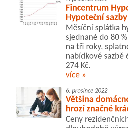
Fincentrum Hypo
Hypoteční sazby 
Měsíční splátka h
sjednané do 80 % 
na tři roky, splat
nabídkové sazbě 6,
274 Kč.
více »
6. prosince 2022
Většina domácno
hrozí značné krá
Ceny rezidenčníc