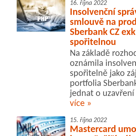
16. října 2022
Insolvenční spr
smlouvě na prod
Sberbank CZ exk
spořitelnou
Na základě rozhod
oznámila insolve
spořitelně jako z
portfolia Sberbank
jednat o uzavření
více »
15. října 2022
Mastercard umož