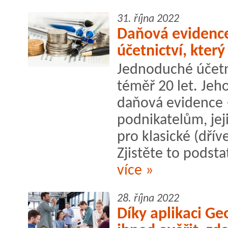
31. října 2022
Daňová evidenc
účetnictví, který
Jednoduché účetni
téměř 20 let. Jeh
daňová evidence
podnikatelům, jej
pro klasické (dřív
Zjistěte to podst
více »
28. října 2022
Díky aplikaci Geo