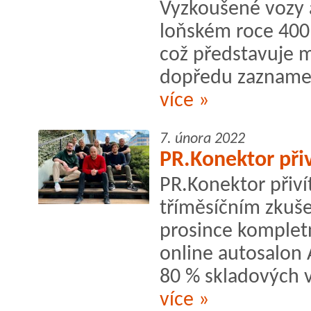
Vyzkoušené vozy a
loňském roce 400
což představuje m
dopředu zaznamena
více »
7. února 2022
PR.Konektor přiv
PR.Konektor přiví
tříměsíčním zkuše
prosince kompletn
online autosalon 
80 % skladových v
více »