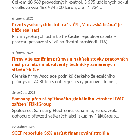
Celkem 18 969 provedených kontrol, 5 595 udělených pokut
v celkové výši 468 994 500 korun, ale i 1 934...
6. června 2025
První vysokorychlostní trať v ČR „Moravská brána“ je
blíže realizaci
První vysokorychlostní trať v České republice uspěla v
procesu posouzení vlivů na životní prostředí (EIA)...
4. června 2025
Firmy v železničním průmyslu nabízejí stovky pracovních
míst pro letošní absolventy technicky zaměřených
středních škol
Členské firmy Asociace podniků českého železničního
průmyslu - ACRI letos nabízejí stovky pracovních míst,...
16. května 2025
Samsung přebírá špičkového globálního výrobce HVAC
zařízení FläktGroup
Společnost Samsung Electronics oznámila, že uzavřela
dohodu o převzetí veškerých akcií skupiny FläktGroup,...
27. dubna 2025
SGEF reportuje 36% nárůst financování strojů a