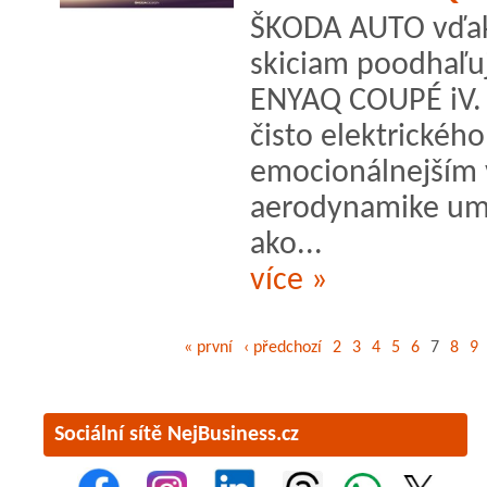
ŠKODA AUTO vďak
skiciam poodhaľu
ENYAQ COUPÉ iV. 
čisto elektrickéh
emocionálnejším 
aerodynamike umo
ako...
více »
« první
‹ předchozí
2
3
4
5
6
7
8
9
Sociální sítě NejBusiness.cz