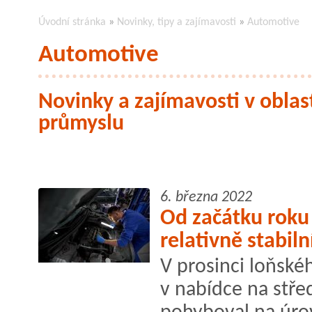
Úvodní stránka
»
Novinky, tipy a zajímavosti
»
Automotive
Automotive
Novinky a zajímavosti v obla
průmyslu
6. března 2022
Od začátku roku 
relativně stabiln
V prosinci loňské
v nabídce na stř