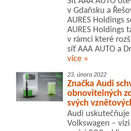
Síť AAA AUTO ote
v Gdaňsku a Řešo
AURES Holdings se
AURES Holdings ta
v rámci které ro
síť AAA AUTO a Dr
více »
23. února 2022
Značka Audi schv
obnovitelných z
svých vznětovýc
Audi uskutečňuje 
Volkswagen – vizi 