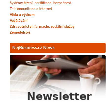
Systémy řízení, certifikace, bezpečnost
Telekomunikace a internet
Věda a výzkum
Vzdělávání
Zdravotnictví, farmacie, sociální služby
Zemědělství
NejBusiness.cz News