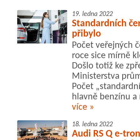
19. ledna 2022
Standardních če
přibylo
Počet veřejných č
roce sice mírně kl
Došlo totiž ke zp
Ministerstva prů
Počet „standardn
hlavně benzínu a n
více »
18. ledna 2022
Audi RS Q e-tro