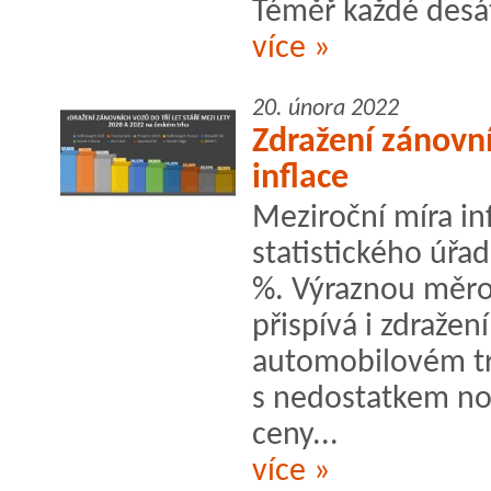
Téměř každé desá
více »
20. února 2022
Zdražení zánovní
inflace
Meziroční míra in
statistického úřa
%. Výraznou měr
přispívá i zdraže
automobilovém trh
s nedostatkem nov
ceny...
více »