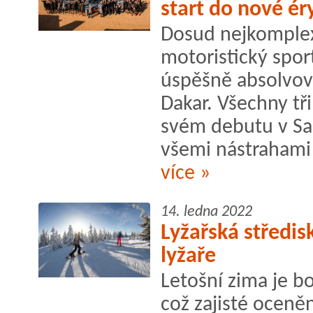
start do nové ér
Dosud nejkomplex
motoristický sport
úspěšně absolvov
Dakar. Všechny tři
svém debutu v Saú
všemi nástrahami 
více »
14. ledna 2022
Lyžařská středis
lyžaře
Letošní zima je b
což zajisté oceněn