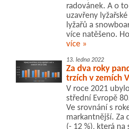
radovánek. A o to 
uzavřeny lyžařské
lyžařů a snowboar
více natěšeno. Ho
více »
13. ledna 2022
Za dva roky pand
trzích v zemích 
V roce 2021 ubylo 
střední Evropě 80.
Ve srovnání s rok
markantnější. Za 
(- 12 %), která n