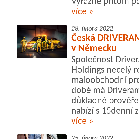
Výrazně přitom pod
více »
28. února 2022
Česká DRIVERAMA
v Německu
Společnost Drive
Holdings necelý r
maloobchodní pr
době má Driveram
důkladně prověře
nabízí s 15denní 
více »
25. února 2022