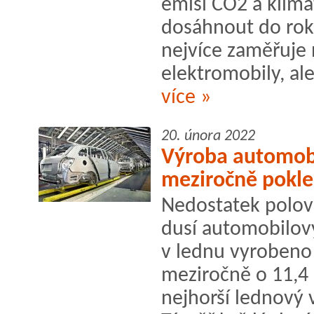
emisí CO2 a klima
dosáhnout do rok
nejvíce zaměřuje
elektromobily, al
více »
20. února 2022
Výroba automobi
meziročně pokle
Nedostatek polovo
dusí automobilov
v lednu vyrobeno 
meziročně o 11,4
nejhorší lednový 