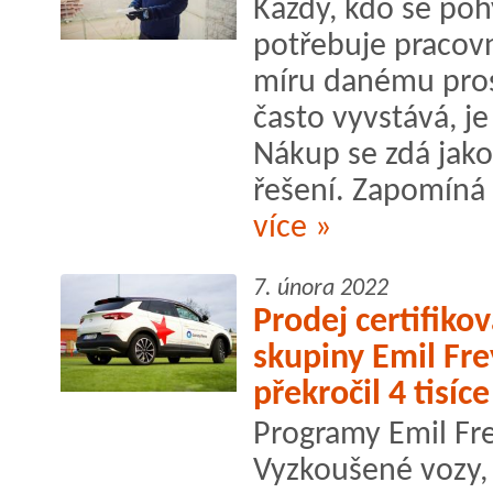
Každý, kdo se poh
potřebuje pracovn
míru danému prost
často vyvstává, j
Nákup se zdá jako
řešení. Zapomíná 
více »
7. února 2022
Prodej certifiko
skupiny Emil Frey
překročil 4 tisíc
Programy Emil Fre
Vyzkoušené vozy, 