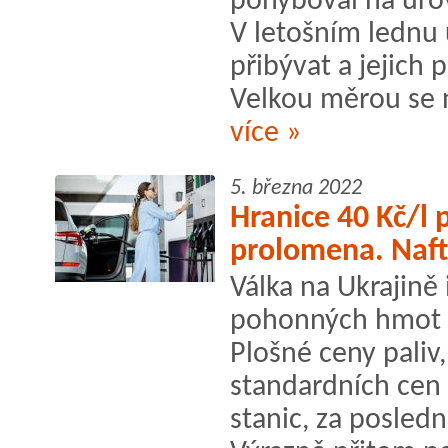
pohyboval na úro
V letošním lednu 
přibývat a jejich 
Velkou měrou se n
více »
5. března 2022
Hranice 40 Kč/l
prolomena. Nafta
Válka na Ukrajině 
pohonných hmot 
Plošné ceny paliv,
standardních cen 
stanic, za posledn