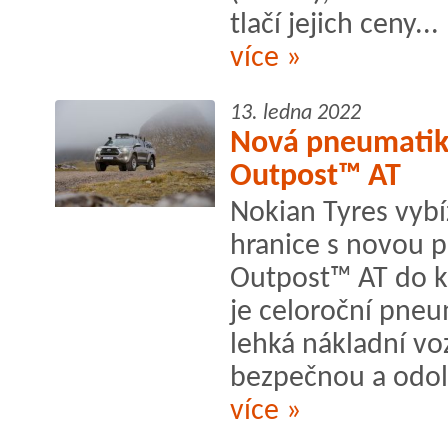
tlačí jejich ceny...
více »
13. ledna 2022
Nová pneumati
Outpost™ AT
Nokian Tyres vybíz
hranice s novou
Outpost™ AT do k
je celoroční pneu
lehká nákladní voz
bezpečnou a odoln
více »