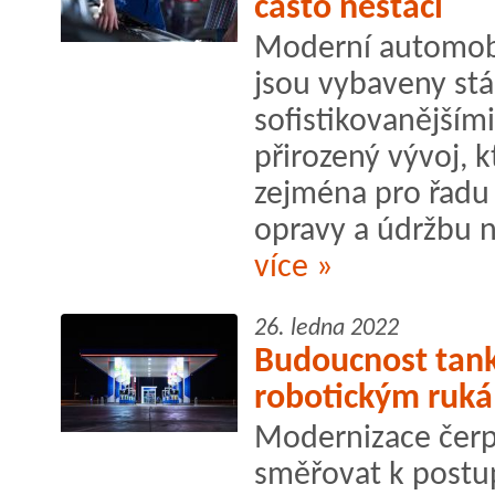
často nestačí
Moderní automobil
jsou vybaveny stál
sofistikovanějším
přirozený vývoj, k
zejména pro řadu
opravy a údržbu n
více »
26. ledna 2022
Budoucnost tank
robotickým ruk
Modernizace čerp
směřovat k postu