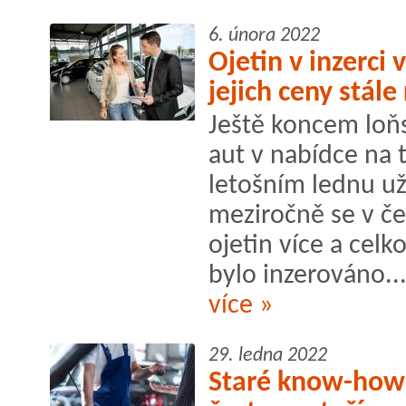
6. února 2022
Ojetin v inzerci 
jejich ceny stále
Ještě koncem loň
aut v nabídce na 
letošním lednu už
meziročně se v če
ojetin více a celk
bylo inzerováno..
více »
29. ledna 2022
Staré know-how 