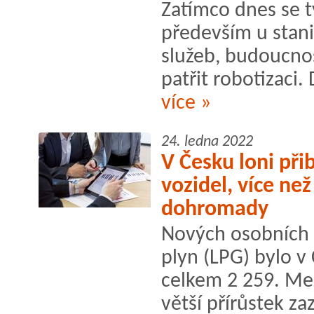
Zatímco dnes se t
především u stan
služeb, budoucno
patřit robotizaci
více »
24. ledna 2022
V Česku loni při
vozidel, více ne
dohromady
Nových osobních 
plyn (LPG) bylo v
celkem 2 259. Mez
větší přírůstek z