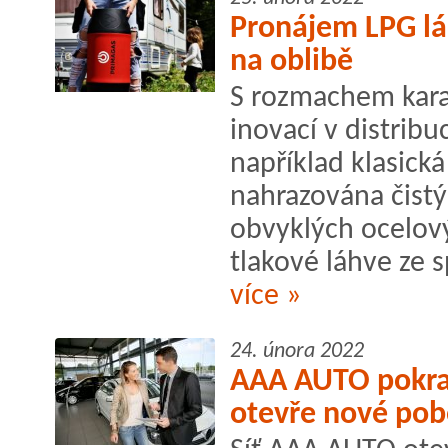
Pronájem LPG lá
na oblibě
S rozmachem karav
inovací v distribu
například klasic
nahrazována čist
obvyklých ocelový
tlakové láhve ze 
více »
24. února 2022
AAA AUTO pokrač
otevře nové pob