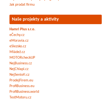
Jak prodat firmu
Naše projekty a aktivity
Hamri Plus s.r.o.
eČechy.cz
eMoravia.cz
eSlezsko.cz
Mládež.cz
MOTORcheckUP
NejBusiness.cz
NejChlapi.cz
NejSenioři.cz
ProdejFirem.eu
ProfiBusiness.eu
ProfiBusiness.world
TestMotoru.cz