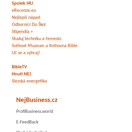
Spolek I4U
eRecenze.eu
Nejlepší nápad
Odborníci Do Škol
Stipendia +
Studuj techniku a řemeslo
Světové Muzeum a Knihovna Bible
Uč se a vyhraj!
BibleTV
Hnutí NEJ
Slezská energetika
NejBusiness.cz
ProfiBusiness.world
E-FeedBack