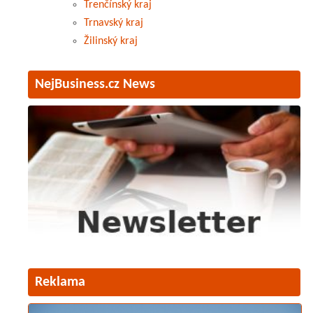
Trenčínský kraj
Trnavský kraj
Žilinský kraj
NejBusiness.cz News
Reklama