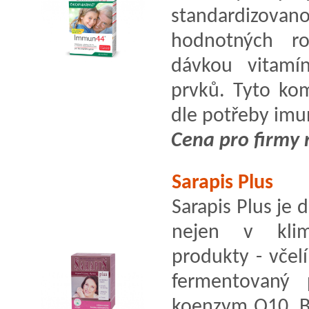
standardizov
hodnotných ro
dávkou vitamí
prvků. Tyto ko
dle potřeby imu
Cena pro firmy 
Sarapis Plus
Sarapis Plus je
nejen v klim
produkty - včel
fermentovaný 
koenzym Q10, B