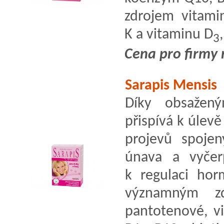
zdrojem vitami
K a vitaminu D
3
Cena pro firmy 
Sarapis Mensis
Díky obsažen
přispívá k úlev
projevů spojen
únava a vyčer
k regulaci horm
významným zd
pantotenové, vi