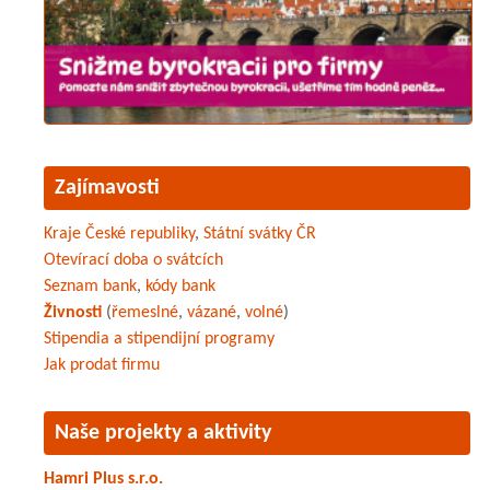
Zajímavosti
Kraje České republiky
,
Státní svátky ČR
Otevírací doba o svátcích
Seznam bank
,
kódy bank
Živnosti
(
řemeslné
,
vázané
,
volné
)
Stipendia a stipendijní programy
Jak prodat firmu
Naše projekty a aktivity
Hamri Plus s.r.o.