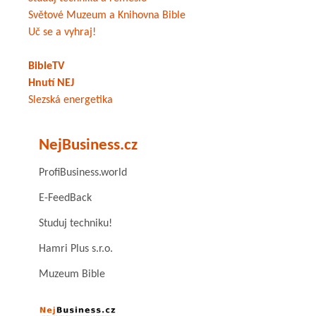
Světové Muzeum a Knihovna Bible
Uč se a vyhraj!
BibleTV
Hnutí NEJ
Slezská energetika
NejBusiness.cz
ProfiBusiness.world
E-FeedBack
Studuj techniku!
Hamri Plus s.r.o.
Muzeum Bible