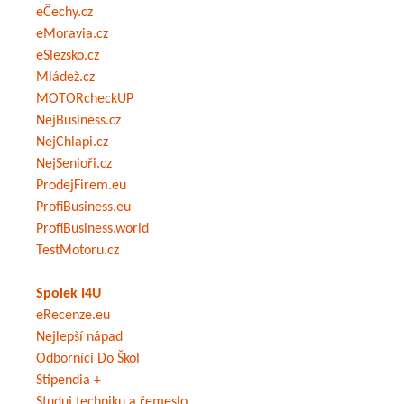
eČechy.cz
eMoravia.cz
eSlezsko.cz
Mládež.cz
MOTORcheckUP
NejBusiness.cz
NejChlapi.cz
NejSenioři.cz
ProdejFirem.eu
ProfiBusiness.eu
ProfiBusiness.world
TestMotoru.cz
Spolek I4U
eRecenze.eu
Nejlepší nápad
Odborníci Do Škol
Stipendia +
Studuj techniku a řemeslo