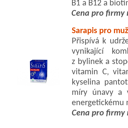
B1 a B12 a bioti
Cena pro firmy 
Sarapis pro mu
Přispívá k udr
vynikající kom
z bylinek a stop
vitamin C, vit
kyselina pantot
míry únavy a 
energetickému 
Cena pro firmy 