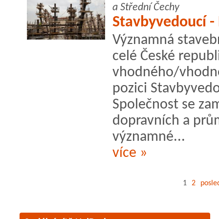
a Střední Čechy
Stavbyvedoucí - 
Významná stavebn
celé České republ
vhodného/vhodno
pozici Stavbyvedo
Společnost se za
dopravních a prům
významné...
více »
1
2
posle