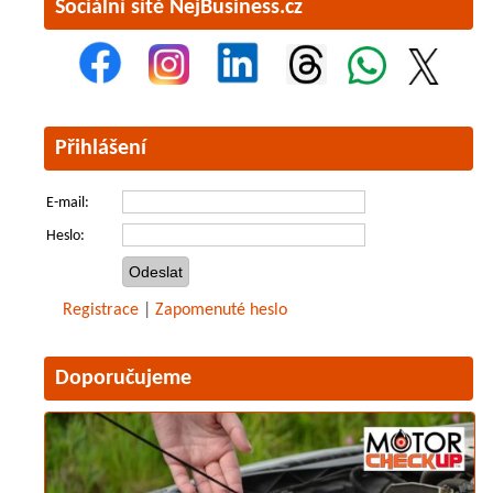
Sociální sítě NejBusiness.cz
Přihlášení
E-mail:
Heslo:
Registrace
|
Zapomenuté heslo
Doporučujeme