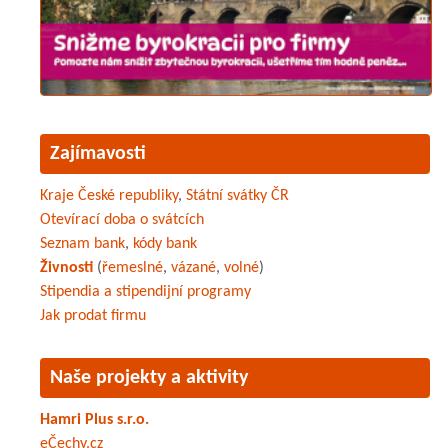
Zajímavosti
Kraje České republiky
,
Státní svátky ČR
Otevírací doba o svátcích
Seznam bank
,
kódy bank
Živnosti
(
řemeslné
,
vázané
,
volné
)
Stipendia a stipendijní programy
Jak prodat firmu
Naše projekty a aktivity
Hamri Plus s.r.o.
eČechy.cz