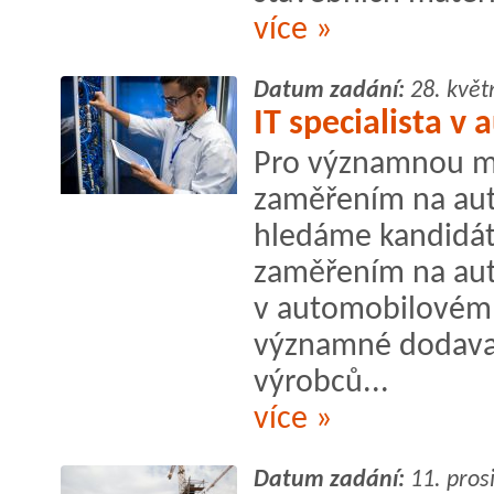
více »
Datum zadání:
28. květ
IT specialista v
Pro významnou me
zaměřením na au
hledáme kandidáta
zaměřením na aut
v automobilovém 
významné dodavat
výrobců...
více »
Datum zadání:
11. pros