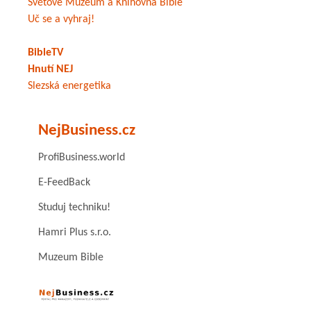
Světové Muzeum a Knihovna Bible
Uč se a vyhraj!
BibleTV
Hnutí NEJ
Slezská energetika
NejBusiness.cz
ProfiBusiness.world
E-FeedBack
Studuj techniku!
Hamri Plus s.r.o.
Muzeum Bible