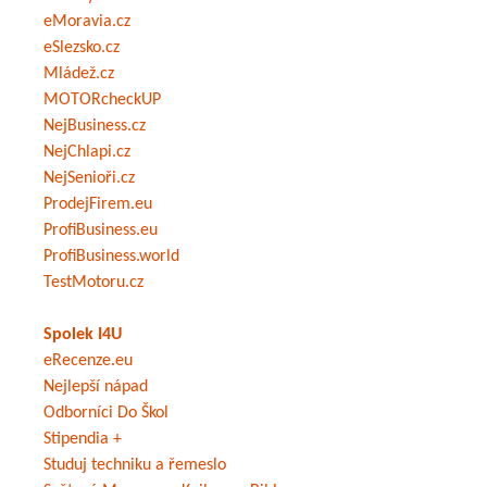
eMoravia.cz
eSlezsko.cz
Mládež.cz
MOTORcheckUP
NejBusiness.cz
NejChlapi.cz
NejSenioři.cz
ProdejFirem.eu
ProfiBusiness.eu
ProfiBusiness.world
TestMotoru.cz
Spolek I4U
eRecenze.eu
Nejlepší nápad
Odborníci Do Škol
Stipendia +
Studuj techniku a řemeslo