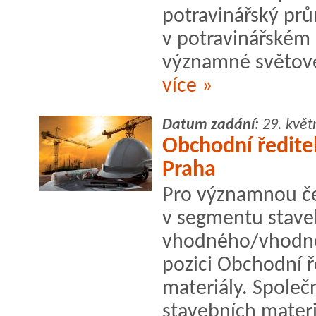
potravinářský prů
v potravinářském 
významné světové
více »
Datum zadání:
29. květ
Obchodní ředitel
Praha
Pro významnou če
v segmentu stave
vhodného/vhodno
pozici Obchodní ř
materiály. Spole
stavebních materiá