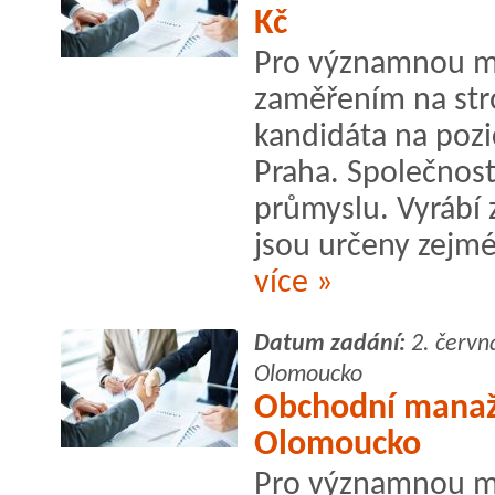
Kč
Pro významnou me
zaměřením na str
kandidáta na pozi
Praha. Společnost
průmyslu. Vyrábí
jsou určeny zejmé
více »
Datum zadání:
2. červn
Olomoucko
Obchodní manažer
Olomoucko
Pro významnou me