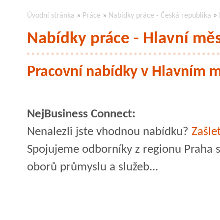
Úvodní stránka
»
Práce
»
Nabídky práce - Česká republika
»
Nabídky práce - Hlavní mě
Pracovní nabídky v Hlavním 
NejBusiness Connect:
Nenalezli jste vhodnou nabídku?
Zašle
Spojujeme odborníky z regionu Praha s
oborů průmyslu a služeb...