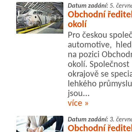
Datum zadání:
5. červn
Obchodní ředite
okolí
Pro českou společ
automotive, hle
na pozici Obchodn
okolí. Společnost
okrajově se specia
lehkého průmyslu
jsou...
více »
Datum zadání:
3. červn
Obchodní ředitel