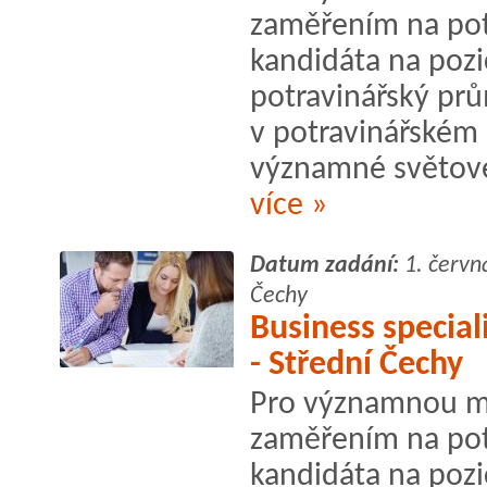
zaměřením na pot
kandidáta na pozic
potravinářský prů
v potravinářském 
významné světové
více »
Datum zadání:
1. červn
Čechy
Business special
- Střední Čechy
Pro významnou me
zaměřením na pot
kandidáta na pozic