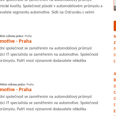
znické kvality. Společnost působí v automobilovém průmyslu a
vatele segmentu automotive. Sídlí na Ostravsku s velmi
ísto výkonu práce:
Praha
N
omotive - Praha
Z
ní společnost se zaměřením na automobilový průmysl
P
ici IT specialista se zaměřením na automotive. Společnost
F
průmyslu. Patří mezi významné dodavatele několika
E
A
B
Místo výkonu práce:
Praha
B
omotive - Praha
C
ní společnost se zaměřením na automobilový průmysl
D
ici IT specialista se zaměřením na automotive. Společnost
E
průmyslu. Patří mezi významné dodavatele několika
E