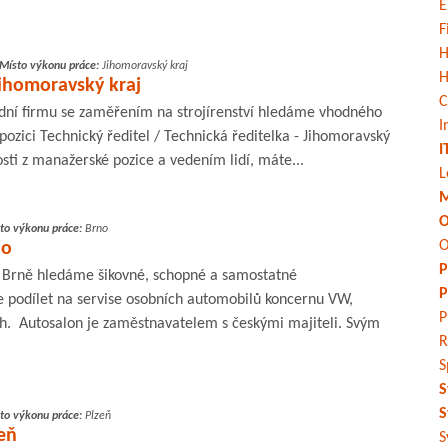
E
F
H
Místo výkonu práce:
Jihomoravský kraj
H
Jihomoravský kraj
C
ní firmu se zaměřením na strojírenství hledáme vhodného
I
ozici Technický ředitel / Technická ředitelka - Jihomoravský
I
sti z manažerské pozice a vedením lidí, máte...
L
M
O
to výkonu práce:
Brno
O
no
P
 Brně hledáme šikovné, schopné a samostatné
P
 podílet na servise osobních automobilů koncernu VW,
P
ch. Autosalon je zaměstnavatelem s českými majiteli. Svým
R
S
S
S
to výkonu práce:
Plzeň
eň
S