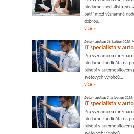
hledáme specialistu záka
patří mezi významné doda
dobrou...
více »
Datum zadání:
28. května 2025,
M
IT specialista v aut
Pro významnou mezinárod
hledáme kandidáta na poz
působí v automobilovém 
světových výrobců...
více »
Datum zadání:
3. listopadu 2023,
IT specialista v aut
Pro významnou mezinárod
hledáme kandidáta na poz
působí v automobilovém 
světových výrobců...