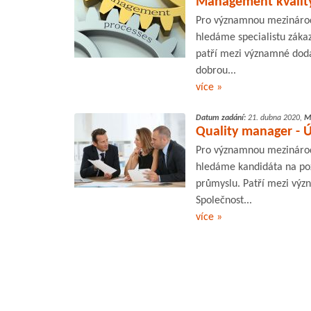
Management kvality
Pro významnou mezinárod
hledáme specialistu záka
patří mezi významné doda
dobrou...
více »
Datum zadání:
21. dubna 2020,
M
Quality manager - Ú
Pro významnou mezinárod
hledáme kandidáta na poz
průmyslu. Patří mezi výz
Společnost...
více »