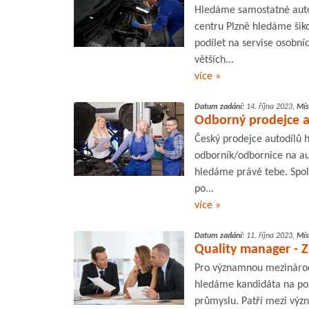
Hledáme samostatné auto
centru Plzně hledáme šik
podílet na servise osobní
větších...
více »
Datum zadání:
14. října 2023,
Mís
Odborný prodejce au
Český prodejce autodílů h
odborník/odbornice na au
hledáme právě tebe. Spol
po...
více »
Datum zadání:
11. října 2023,
Mís
Quality manager - Z
Pro významnou mezinárod
hledáme kandidáta na poz
průmyslu. Patří mezi výz