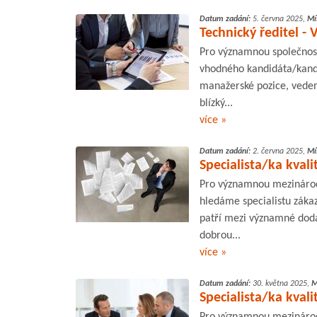
Datum zadání:
5. června 2025,
Mí
Technický ředitel - 
Pro významnou společnos
vhodného kandidáta/kandi
manažerské pozice, veden
blízký...
více »
Datum zadání:
2. června 2025,
Mí
Specialista/ka kvali
Pro významnou mezinárod
hledáme specialistu záka
patří mezi významné doda
dobrou...
více »
Datum zadání:
30. května 2025,
M
Specialista/ka kvali
Pro významnou mezinárod