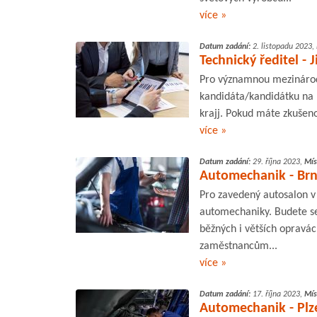
více »
Datum zadání:
2. listopadu 2023,
Technický ředitel - 
Pro významnou mezinárod
kandidáta/kandidátku na p
krajj. Pokud máte zkušeno
více »
Datum zadání:
29. října 2023,
Mís
Automechanik - Br
Pro zavedený autosalon v
automechaniky. Budete se
běžných i větších opravá
zaměstnancům...
více »
Datum zadání:
17. října 2023,
Mís
Automechanik - Plz