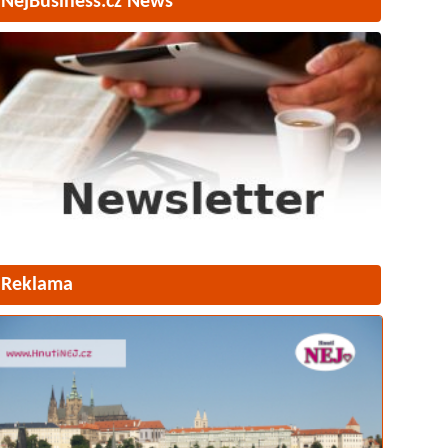
NejBusiness.cz News
Reklama