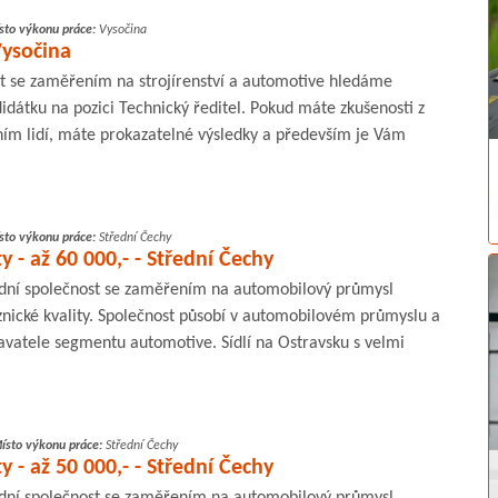
sto výkonu práce:
Vysočina
Vysočina
t se zaměřením na strojírenství a automotive hledáme
dátku na pozici Technický ředitel. Pokud máte zkušenosti z
ím lidí, máte prokazatelné výsledky a především je Vám
sto výkonu práce:
Střední Čechy
ty - až 60 000,- - Střední Čechy
ní společnost se zaměřením na automobilový průmysl
znické kvality. Společnost působí v automobilovém průmyslu a
vatele segmentu automotive. Sídlí na Ostravsku s velmi
ísto výkonu práce:
Střední Čechy
ty - až 50 000,- - Střední Čechy
ní společnost se zaměřením na automobilový průmysl