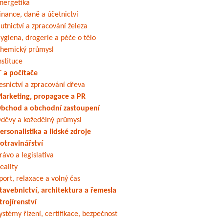
nergetika
inance, daně a účetnictví
utnictví a zpracování železa
ygiena, drogerie a péče o tělo
hemický průmysl
nstituce
T a počítače
esnictví a zpracování dřeva
arketing, propagace a PR
bchod a obchodní zastoupení
děvy a kožedělný průmysl
ersonalistika a lidské zdroje
otravinářství
rávo a legislativa
eality
port, relaxace a volný čas
tavebnictví, architektura a řemesla
trojírenství
ystémy řízení, certifikace, bezpečnost