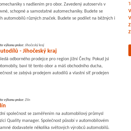
T
mechaniky s nadšením pro obor. Zavedený autoservis v
V
ovné, schopné a samostatné automechaniky. Budete se
V
ch automobilů různých značek. Budete se podílet na běžných i
Z
Z
to výkonu práce:
Jihočeský kraj
todílů - Jihočeský kraj
ledá odborného prodejce pro region jižní Čechy. Pokud jsi
tomobily, baví tě tento obor a máš obchodního ducha,
ečnost se zabývá prodejem autodílů a vlastní síť prodejen
to výkonu práce:
Zlín
lín
ní společnost se zaměřením na automobilový průmysl
ici Quality manager. Společnost působí v automobilovém
namné dodavatele několika světových výrobců automobilů.