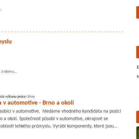
e
myslu
E
z oboru...
H
sto výkonu práce:
Brno
 v automotive - Brno a okolí
ůsobící v automotive, hledáme vhodného kandidáta na pozici
o a okolí. Společnost působí v automotive, okrajově se
v oblasti lehkého průmyslu. Vyrábí komponenty, které jsou...