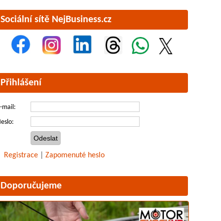
Sociální sítě NejBusiness.cz
Přihlášení
-mail:
eslo:
Registrace
|
Zapomenuté heslo
Doporučujeme