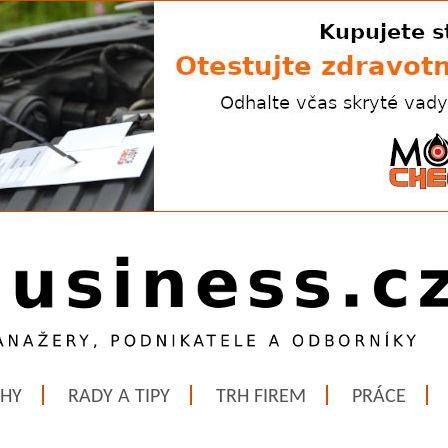
ĚHY
RADY A TIPY
TRH FIREM
PRÁCE