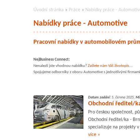
Úvodní stránka
»
Práce
»
Nabídky práce - Automotiv
Nabídky práce - Automotive
Pracovní nabídky v automobilovém prů
NejBusiness Connect:
Nenalezli jste vhodnou nabídku?
Zašlete nám Váš životopis....
Spojujeme odborníky z oboru Automotive s jednotlivými firmami 
Datum zadání:
5. června 2025,
Mí
Obchodní ředitel/ka
Pro českou společnost, p
Obchodní ředitel/ka - Brn
specializuje na projekty 
více »