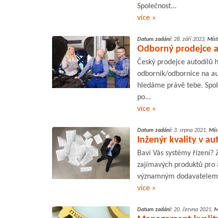
Společnost...
více »
Datum zadání:
28. září 2023,
Míst
Odborný prodejce a
Český prodejce autodílů 
odborník/odbornice na au
hledáme právě tebe. Spol
po...
více »
Datum zadání:
3. srpna 2021,
Mís
Inženýr kvality v a
Baví Vás systémy řízení?
zajímavých produktů pro 
významným dodavatelem au
více »
Datum zadání:
20. června 2021,
M