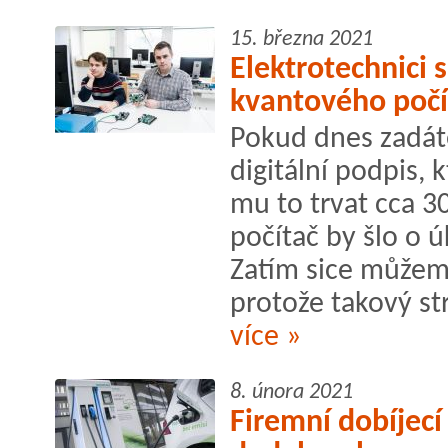
15. března 2021
Elektrotechnici 
kvantového počí
Pokud dnes zadát
digitální podpis, 
mu to trvat cca 30
počítač by šlo o ú
Zatím sice můžem
protože takový str
více »
8. února 2021
Firemní dobíjec