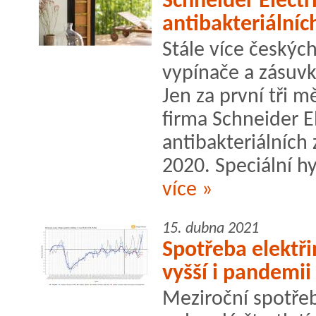
Schneider Electr
antibakteriálníc
Stále více český
vypínače a zásuvk
Jen za první tři m
firma Schneider E
antibakteriálních 
2020. Speciální hy
více »
15. dubna 2021
Spotřeba elektř
vyšší i pandemii
Meziroční spotřeb