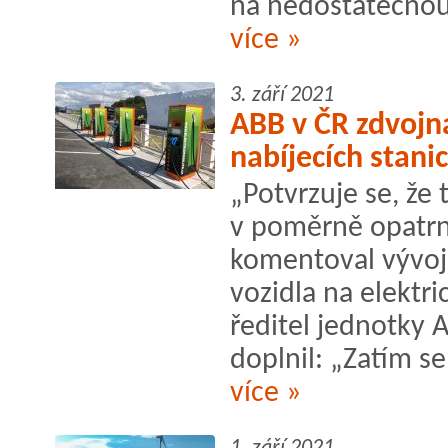
na nedostatečnou 
více »
3. září 2021
ABB v ČR zdvojn
nabíjecích stanic
„Potvrzuje se, že 
v poměrně opatrn
komentoval vývoj 
vozidla na elektr
ředitel jednotky 
doplnil: „Zatím se 
více »