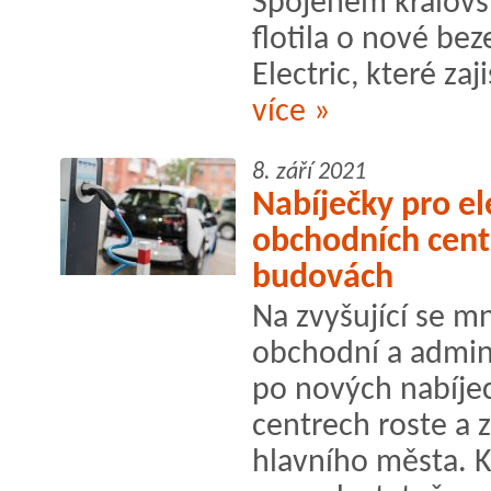
Spojeném královst
flotila o nové bez
Electric, které zajis
více »
8. září 2021
Nabíječky pro el
obchodních cent
budovách
Na zvyšující se m
obchodní a admini
po nových nabíjec
centrech roste a 
hlavního města. K