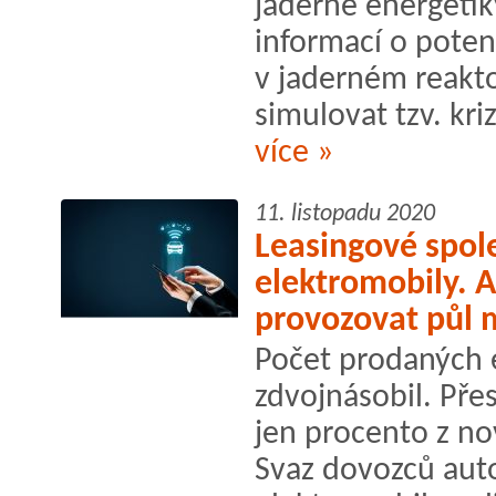
jaderné energetik
informací o poten
v jaderném reakto
simulovat tzv. kriz
více »
11. listopadu 2020
Leasingové spol
elektromobily. A
provozovat půl 
Počet prodaných 
zdvojnásobil. Přest
jen procento z nov
Svaz dovozců aut