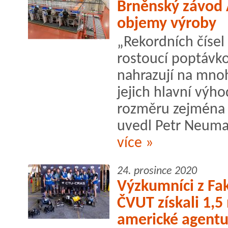
Brněnský závod 
objemy výroby
„Rekordních číse
rostoucí poptávk
nahrazují na mnoh
jejich hlavní vý
rozměru zejména 
uvedl Petr Neuman
více »
24. prosince 2020
Výzkumníci z Fak
ČVUT získali 1,5
americké agentu