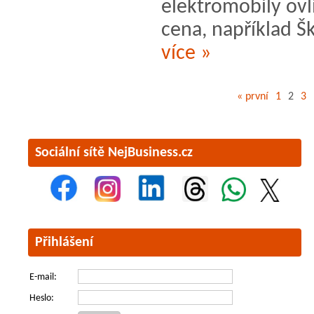
elektromobily ovl
cena, například Šk
více »
« první
1
2
3
Sociální sítě NejBusiness.cz
Přihlášení
E-mail:
Heslo: