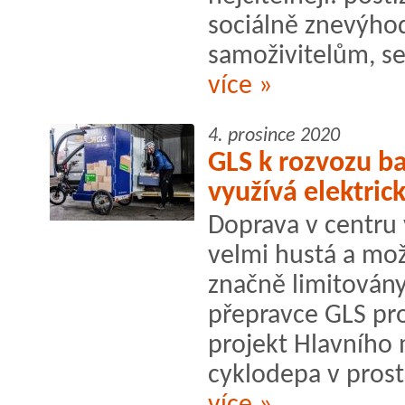
sociálně znevýh
samoživitelům, se
více »
4. prosince 2020
GLS k rozvozu ba
využívá elektric
Doprava v centru
velmi hustá a mož
značně limitovány
přepravce GLS pro
projekt Hlavního 
cyklodepa v prost