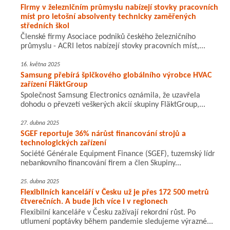
Firmy v železničním průmyslu nabízejí stovky pracovních
míst pro letošní absolventy technicky zaměřených
středních škol
Členské firmy Asociace podniků českého železničního
průmyslu - ACRI letos nabízejí stovky pracovních míst,...
16. května 2025
Samsung přebírá špičkového globálního výrobce HVAC
zařízení FläktGroup
Společnost Samsung Electronics oznámila, že uzavřela
dohodu o převzetí veškerých akcií skupiny FläktGroup,...
27. dubna 2025
SGEF reportuje 36% nárůst financování strojů a
technologických zařízení
Société Générale Equipment Finance (SGEF), tuzemský lídr
nebankovního financování firem a člen Skupiny...
25. dubna 2025
Flexibilních kanceláří v Česku už je přes 172 500 metrů
čtverečních. A bude jich více i v regionech
Flexibilní kanceláře v Česku zažívají rekordní růst. Po
utlumení poptávky během pandemie sledujeme výrazné...