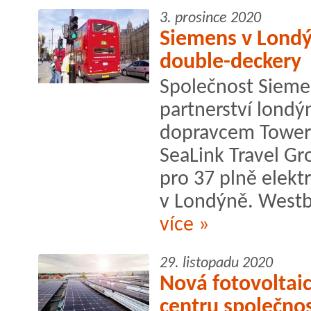
3. prosince 2020
Siemens v Londýn
double-deckery
Společnost Siemen
partnerství lon
dopravcem Tower T
SeaLink Travel Gr
pro 37 plně elekt
v Londýně. Westb
více »
29. listopadu 2020
Nová fotovoltaic
centru společno