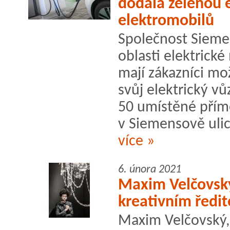
dodala zelenou e
elektromobilů
Společnost Sieme
oblasti elektrické
mají zákazníci mo
svůj elektrický vů
50 umístěné přímo
v Siemensově ulici
více »
6. února 2021
Maxim Velčovský
kreativním ředi
Maxim Velčovský, 