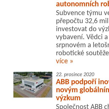
autonomních ro
Subvence týmu ve 
přepočtu 32,6 mi
investovat do výz
vybavení. Vědci a
srpnovém a leto
robotické soutěž
více »
22. prosince 2020
ABB podpoří inov
novým globálním
výzkum
Společnost ABB ch