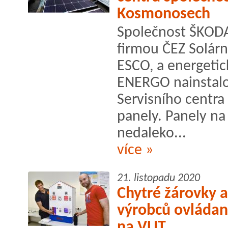
Kosmonosech
Společnost ŠKODA
firmou ČEZ Solárn
ESCO, a energetic
ENERGO nainstalo
Servisního centra
panely. Panely n
nedaleko...
více »
21. listopadu 2020
Chytré žárovky 
výrobců ovládan
na VUT