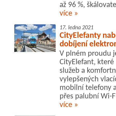
až 96 %, škálovat
více »
17. ledna 2021
CityElefanty na
dobíjení elektro
V plném proudu j
CityElefant, kter
služeb a komfortn
vylepšených vlac
mobilní telefony 
přes palubní Wi-Fi
více »