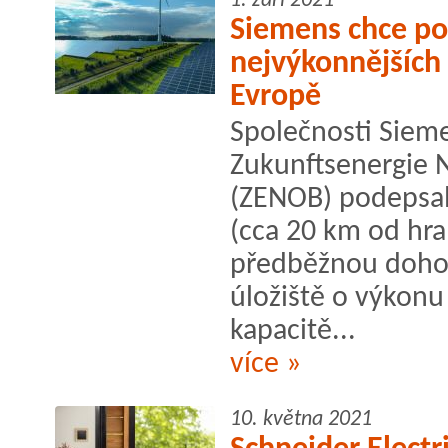
1. září 2021
Siemens chce pos
nejvýkonnějších 
Evropě
Společnosti Sieme
Zukunftsenergie
(ZENOB) podepsa
(cca 20 km od hra
předběžnou doho
úložiště o výkonu
kapacitě...
více »
10. května 2021