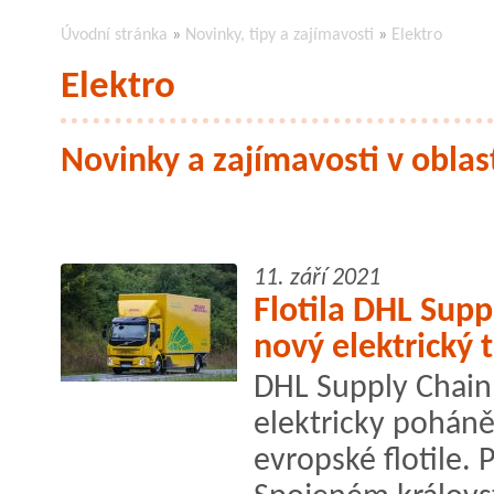
Úvodní stránka
»
Novinky, tipy a zajímavosti
»
Elektro
Elektro
Novinky a zajímavosti v oblast
11. září 2021
Flotila DHL Supp
nový elektrický 
DHL Supply Chain 
elektricky poháně
evropské flotile.