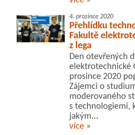
více »
4. prosince 2020
Přehlídku techn
Fakultě elektro
z lega
Den otevřených dv
elektrotechnické
prosince 2020 po
Zájemci o studi
moderovaného str
s technologiemi, 
jakým...
více »