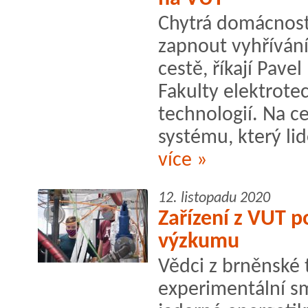
Chytrá domácnost
zapnout vyhřívání
cestě, říkají Pav
Fakulty elektrote
technologií. Na c
systému, který lid
více »
12. listopadu 2020
Zařízení z VUT 
výzkumu
Vědci z brněnské 
experimentální s