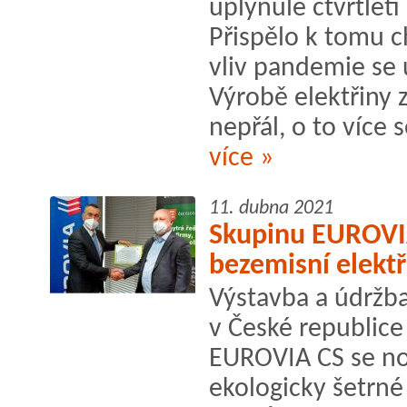
uplynulé čtvrtletí
Přispělo k tomu c
vliv pandemie se 
Výrobě elektřiny 
nepřál, o to více 
více »
11. dubna 2021
Skupinu EUROVI
bezemisní elektř
Výstavba a údržba
v České republice
EUROVIA CS se no
ekologicky šetrné