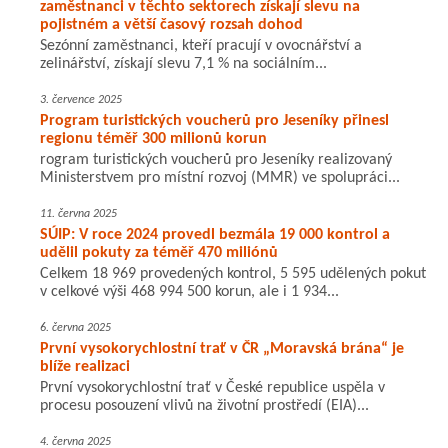
zaměstnanci v těchto sektorech získají slevu na
pojistném a větší časový rozsah dohod
Sezónní zaměstnanci, kteří pracují v ovocnářství a
zelinářství, získají slevu 7,1 % na sociálním...
3. července 2025
Program turistických voucherů pro Jeseníky přinesl
regionu téměř 300 milionů korun
rogram turistických voucherů pro Jeseníky realizovaný
Ministerstvem pro místní rozvoj (MMR) ve spolupráci...
11. června 2025
SÚIP: V roce 2024 provedl bezmála 19 000 kontrol a
udělil pokuty za téměř 470 miliónů
Celkem 18 969 provedených kontrol, 5 595 udělených pokut
v celkové výši 468 994 500 korun, ale i 1 934...
6. června 2025
První vysokorychlostní trať v ČR „Moravská brána“ je
blíže realizaci
První vysokorychlostní trať v České republice uspěla v
procesu posouzení vlivů na životní prostředí (EIA)...
4. června 2025