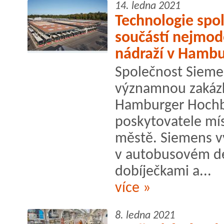
14. ledna 2021
Technologie spol
součástí nejmod
nádraží v Hamb
Společnost Siemen
významnou zakázk
Hamburger Hochb
poskytovatele mí
městě. Siemens vy
v autobusovém de
dobíječkami a...
více »
8. ledna 2021