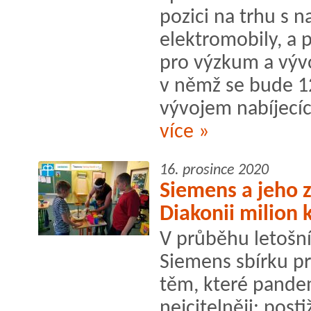
pozici na trhu s n
elektromobily, a 
pro výzkum a vývo
v němž se bude 12
vývojem nabíjecíc
více »
16. prosince 2020
Siemens a jeho 
Diakonii milion 
V průběhu letošní
Siemens sbírku pr
těm, které pande
nejcitelněji: pos