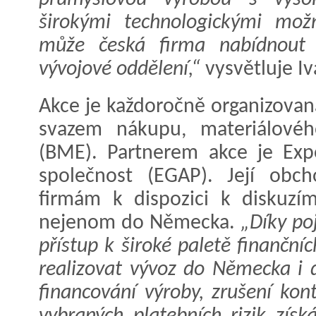
širokými technologickými mož
může česká firma nabídnout t
vývojové oddělení,“
vysvětluje Iv
Akce je každoročně organizovan
svazem nákupu, materiálového
(BME). Partnerem akce je Expo
společnost (EGAP). Její obch
firmám k dispozici k diskuzím
nejenom do Německa.
„Díky po
přístup k široké paletě finanční
realizovat vývoz do Německa i d
financování výroby, zrušení kon