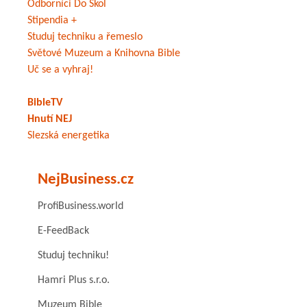
Odborníci Do Škol
Stipendia +
Studuj techniku a řemeslo
Světové Muzeum a Knihovna Bible
Uč se a vyhraj!
BibleTV
Hnutí NEJ
Slezská energetika
NejBusiness.cz
ProfiBusiness.world
E-FeedBack
Studuj techniku!
Hamri Plus s.r.o.
Muzeum Bible