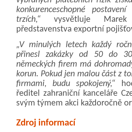
vybraných platebních rizik získá
konkurenceschopné postavení 
trzích,“
vysvětluje Marek 
představenstva exportní pojišť
„V minulých letech každý ročn
přinesl zakázky od 50 do 30
německých firem má dohromady 
korun. Pokud jen malou část z to
firmami, budu spokojený,“
hod
ředitel zahraniční kanceláře C
svým týmem akci každoročně or
Zdroj informací