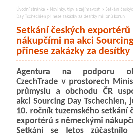
Úvodní stránka
»
Novinky, tipy a zajímavosti
»
Setkání český
Day Tschechien přinese zakázky za desítky milionů korun
Setkání českých exportér
nákupčími na akci Sourcin
přinese zakázky za desítky
Agentura na podporu ob
CzechTrade v prostorech Minis
průmyslu a obchodu ČR uspo
akci Sourcing Day Tschechien, j
10. ročník tuzemského setkání 
exportérů s německými nákupč
Setkání se letos zúčastnilo