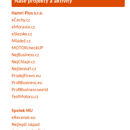
Naše projekty a aktivity
Hamri Plus s.r.o.
eČechy.cz
eMoravia.cz
eSlezsko.cz
Mládež.cz
MOTORcheckUP
NejBusiness.cz
NejChlapi.cz
NejSenioři.cz
ProdejFirem.eu
ProfiBusiness.eu
ProfiBusiness.world
TestMotoru.cz
Spolek I4U
eRecenze.eu
Nejlepší nápad