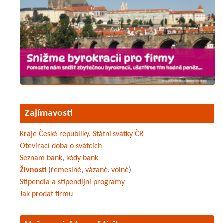
Zajímavosti
Kraje České republiky
,
Státní svátky ČR
Otevírací doba o svátcích
Seznam bank
,
kódy bank
Živnosti
(
řemeslné
,
vázané
,
volné
)
Stipendia a stipendijní programy
Jak prodat firmu