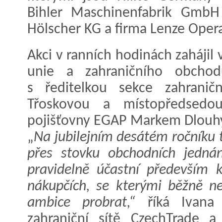
Bihler Maschinenfabrik Gmb
Hölscher KG a firma Lenze Ope
Akci v ranních hodinách zahájil 
unie a zahraničního obchod
s ředitelkou sekce zahranič
Třoskovou a místopředsedou
pojišťovny EGAP Markem Dlouh
„
Na jubilejním desátém ročníku
přes stovku obchodních jedná
pravidelně účastní především 
nákupčích, se kterými běžně n
ambice probrat,“
říká Ivana T
zahraniční sítě CzechTrade 