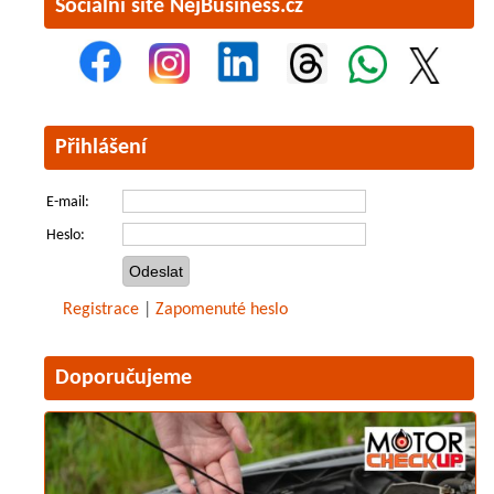
Sociální sítě NejBusiness.cz
Přihlášení
E-mail:
Heslo:
Registrace
|
Zapomenuté heslo
Doporučujeme