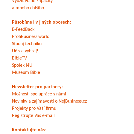
Využít volné kapacity
a mnoho dalšího...
Působíme i v jiných oborech:
E-FeedBack
ProfiBusiness.world
Studuj techniku
Uč s a vyhraj!
BibleTV
Spolek I4U
Muzeum Bible
Newsletter pro partnery:
Možnosti spolupráce s námi
Novinky a zajímavosti o NejBusiness.cz
Projekty pro Vaší firmu
Registrujte Váš e-mail
Kontaktujte nás: