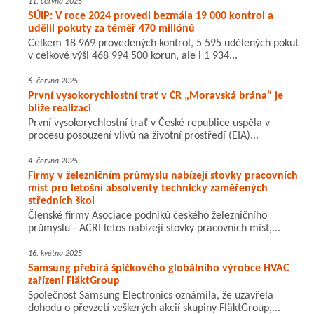
11. června 2025
SÚIP: V roce 2024 provedl bezmála 19 000 kontrol a
udělil pokuty za téměř 470 miliónů
Celkem 18 969 provedených kontrol, 5 595 udělených pokut
v celkové výši 468 994 500 korun, ale i 1 934...
6. června 2025
První vysokorychlostní trať v ČR „Moravská brána“ je
blíže realizaci
První vysokorychlostní trať v České republice uspěla v
procesu posouzení vlivů na životní prostředí (EIA)...
4. června 2025
Firmy v železničním průmyslu nabízejí stovky pracovních
míst pro letošní absolventy technicky zaměřených
středních škol
Členské firmy Asociace podniků českého železničního
průmyslu - ACRI letos nabízejí stovky pracovních míst,...
16. května 2025
Samsung přebírá špičkového globálního výrobce HVAC
zařízení FläktGroup
Společnost Samsung Electronics oznámila, že uzavřela
dohodu o převzetí veškerých akcií skupiny FläktGroup,...