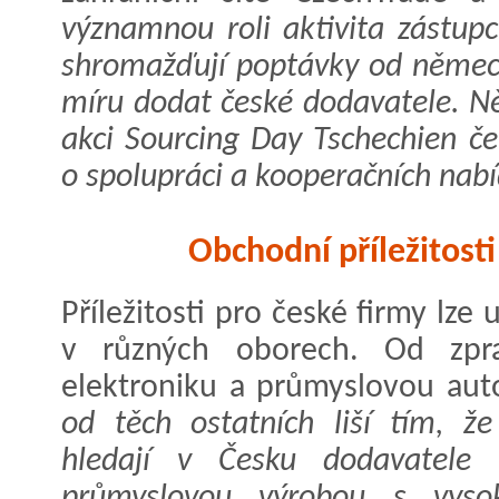
významnou roli aktivita zástup
shromažďují poptávky od němec
míru dodat české dodavatele. Ně
akci Sourcing Day Tschechien če
o spolupráci a kooperačních nabí
Obchodní příležitost
Příležitosti pro české firmy lz
v různých oborech. Od zpra
elektroniku a průmyslovou aut
od těch ostatních liší tím, ž
hledají v Česku dodavatele v
průmyslovou výrobou s vyso