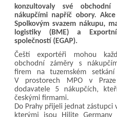
konzultovaly své obchodn
nákupčími napříč obory. Akce
Spolkovým svazem nákupu, mat
logistiky (BME) a Exportní
společností (EGAP).
Čeští exportéři mohou každ
obchodní záměry s nákupčí
firem na tuzemském setkání 
V prostorech MPO v Praze
dodavatele 5 nákupčích, kteř
českými firmami.
Do Prahy přijeli jednat zástupc
kterými jsou Hilite Germa