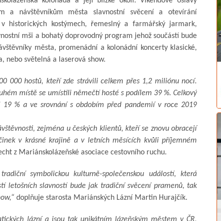
kolázeňská kolonáda a její blízké okolí. Víkendové oslavy
m a návštěvníkům města slavnostní svěcení a otevírání
 v historických kostýmech, řemeslný a farmářský jarmark,
vnostní mši a bohatý doprovodný program jehož součástí bude
ávštěvníky města, promenádní a kolonádní koncerty klasické,
da, nebo světelná a laserová show.
0 000 hostů, kteří zde strávili celkem přes 1,2 miliónu nocí.
druhém místě se umístili němečtí hosté s podílem 39 %. Celkový
nil 19 % a ve srovnání s obdobím před pandemií v roce 2019
vštěvnosti, zejména u českých klientů, kteří se znovu obracejí
očinek v krásné krajině a v letních měsících kvůli příjemném
echt z Mariánskolázeňské asociace cestovního ruchu.
tradiční symbolickou kulturně-společenskou událostí, která
í letošních slavností bude jak tradiční svěcení pramenů, tak
how,“
doplňuje starosta Mariánských Lázní Martin Hurajčík.
atických lázní a jsou tak unikátním lázeňským městem v ČR,