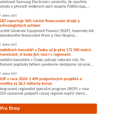
polečnost Samsung Electronics oznámila, že uzavřela
ohodu o převzetí veškerých akcií skupiny FläktGroup,...
7. dubna 2025
GEF reportuje 36% nárůst financování strojů a
echnologických zařízení
ociété Générale Equipment Finance (SGEF), tuzemský lídr
ebankovního financování firem a člen Skupiny...
5. dubna 2025
lexibilních kanceláří v Česku už je přes 172 500 metrů
tverečních. A bude jich více i v regionech
lexibilní kanceláře v Česku zažívají rekordní růst. Po
tlumení poptávky během pandemie sledujeme výrazné...
2. dubna 2025
ROP v roce 2024: 2 409 podpořených projektů a
nvestice za 26,5 miliardy korun
ntegrovaný regionální operační program (IROP) v roce
024 významně podpořil rozvoj regionů napříč všemi...
Pro firmy