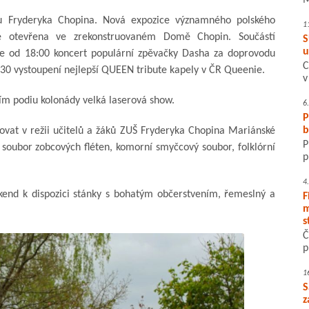
M
u Fryderyka Chopina. Nová expozice významného polského
1
de otevřena ve zrekonstruovaném Domě Chopin. Součástí
S
u
 od 18:00 koncert populární zpěvačky Dasha za doprovodu
C
30 vystoupení nejlepší QUEEN tribute kapely v ČR Queenie.
v
ím podiu kolonády velká laserová show.
6
P
b
vat v režii učitelů a žáků ZUŠ Fryderyka Chopina Mariánské
P
 soubor zobcových fléten, komorní smyčcový soubor, folklórní
p
4
end k dispozici stánky s bohatým občerstvením, řemeslný a
F
m
s
Č
p
1
S
z