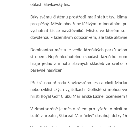
oblasti Slavkovský les.
Díky svému čistému prostředí mají statut tzv. klima
prospěšný. Město obdařené léčivými minerálními pra
vychutnat tisíce návštěvníků. Místo, ve kterém se
dovolenou – lázeňským odpočinkem, ale také aktiv
Dominantou města je vedle lázeňských parků kolon
stropem. Nepřehlédnutelnou součástí lázeňské prome
hraje jednu z mnoha slavných skladeb ze svého r
barevné nasvícení.
Překrásnou přírodu Slavkovského lesa a okolí Marián
nebo cyklistických vyjížďkách. Golfisté si mohou 
hřišti Royal Golf Clubu Mariánské Lázně, oceněném ti
V zimní sezóně je město rájem pro lyžaře. V okolí m
tratě v areálu „Skiareál Mariánky“ dosahují délky 16