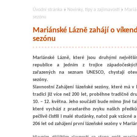
Úvodní stránka
»
Novinky, tipy a zajímavosti
»
Marián
sezónu
Mariánské Lázně zahájí o víkend
sezónu
Mariánské Lázně, které jsou druhými největší
republice a jedním z trojice západočeskýc
zařazených na seznam UNESCO, chystají otevř
sezóny.
Slavnostní Zahájení lázeňské sezóny, které má v
tradici již více než 200 let, proběhne tradičně d
10. – 12. května. Jeho součástí bude mimo jiné t
které vychází z prastarého zvyku našich předků
pečlivě čistili i malé studánky, natož pak vzácné
206 let od zahájení první lázeňské sezóny v Mariá