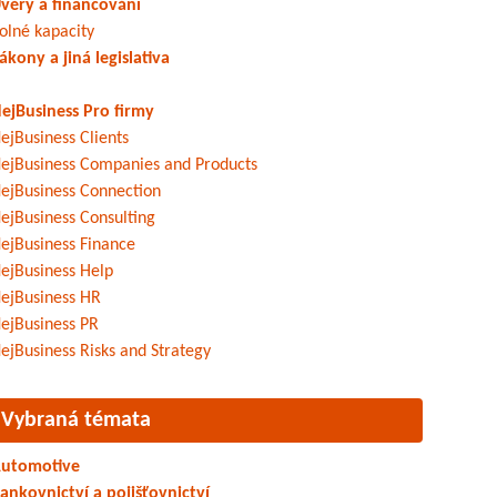
věry a financování
olné kapacity
ákony a jiná legislativa
ejBusiness Pro firmy
ejBusiness Clients
ejBusiness Companies and Products
ejBusiness Connection
ejBusiness Consulting
ejBusiness Finance
ejBusiness Help
ejBusiness HR
ejBusiness PR
ejBusiness Risks and Strategy
Vybraná témata
utomotive
ankovnictví a pojišťovnictví