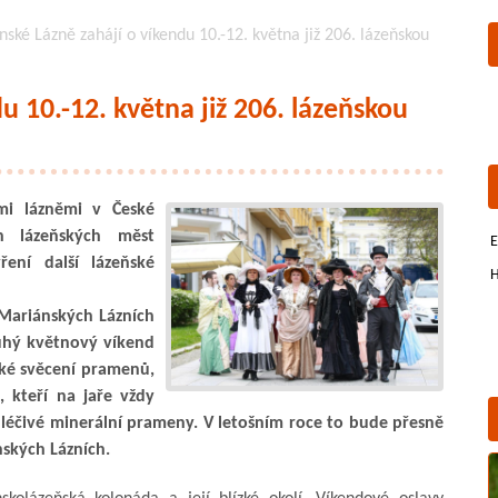
ské Lázně zahájí o víkendu 10.-12. května již 206. lázeňskou
u 10.-12. května již 206. lázeňskou
mi lázněmi v České
h lázeňských měst
E
ení další lázeňské
H
 Mariánských Lázních
ruhý květnový víkend
aké svěcení pramenů,
, kteří na jaře vždy
 a léčivé minerální prameny. V letošním roce to bude přesně
nských Lázních.