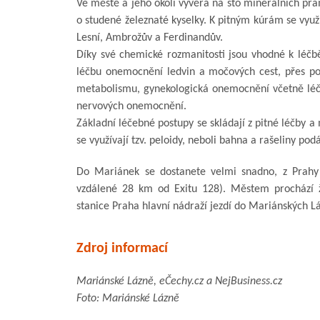
Ve městě a jeho okolí vyvěrá na sto minerálních pra
o studené železnaté kyselky. K pitným kúrám se využ
Lesní, Ambrožův a Ferdinandův.
Díky své chemické rozmanitosti jsou vhodné k léčbě
léčbu onemocnění ledvin a močových cest, přes pot
metabolismu, gynekologická onemocnění včetně léčb
nervových onemocnění.
Základní léčebné postupy se skládají z pitné léčby a
se využívají tzv. peloidy, neboli bahna a rašeliny po
Do Mariánek se dostanete velmi snadno, z Prahy
vzdálené 28 km od Exitu 128). Městem prochází ž
stanice Praha hlavní nádraží jezdí do Mariánských Láz
Zdroj informací
Mariánské Lázně, eČechy.cz a NejBusiness.cz
Foto: Mariánské Lázně