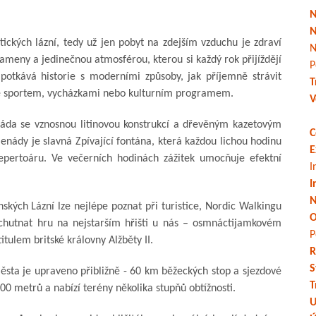
N
N
tických lázní, tedy už jen pobyt na zdejším vzduchu je zdraví
N
meny a jedinečnou atmosférou, kterou si každý rok přijíždějí
P
 potkává historie s moderními způsoby, jak příjemně strávit
T
ně sportem, vycházkami nebo kulturním programem.
V
áda se vznosnou litinovou konstrukcí a dřevěným kazetovým
C
nády je slavná Zpívající fontána, která každou lichou hodinu
E
epertoáru. Ve večerních hodinách zážitek umocňuje efektní
I
I
N
ských Lázní lze nejlépe poznat při turistice, Nordic Walkingu
O
vychutnat hru na nejstarším hřišti u nás – osmnáctijamkovém
P
tulem britské královny Alžběty II.
R
S
ěsta je upraveno přibližně - 60 km běžeckých stop a sjezdové
T
00 metrů a nabízí terény několika stupňů obtížnosti.
U