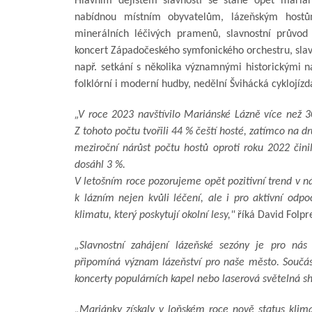
Hlavním dějištěm slavností se stane opět mariáns
nabídnou místním obyvatelům, lázeňským hostů
minerálních léčivých pramenů, slavnostní průvod
koncert Západočeského symfonického orchestru, sla
např. setkání s několika významnými historickými n
folklórní i moderní hudby, nedělní Švihácká cyklojíz
„V roce 2023 navštívilo Mariánské Lázně více než 30
Z tohoto počtu tvořili 44 % čeští hosté, zatímco na 
meziroční nárůst počtu hostů oproti roku 2022 či
dosáhl 3 %.
V letošním roce pozorujeme opět pozitivní trend v ná
k lázním nejen kvůli léčení, ale i pro aktivní odp
klimatu, který poskytují okolní lesy,"
říká David Folpr
„Slavnostní zahájení lázeňské sezóny je pro nás 
připomíná význam lázeňství pro naše město. Součást
koncerty populárních kapel nebo laserová světelná s
„Mariánky získaly v loňském roce nově status klim