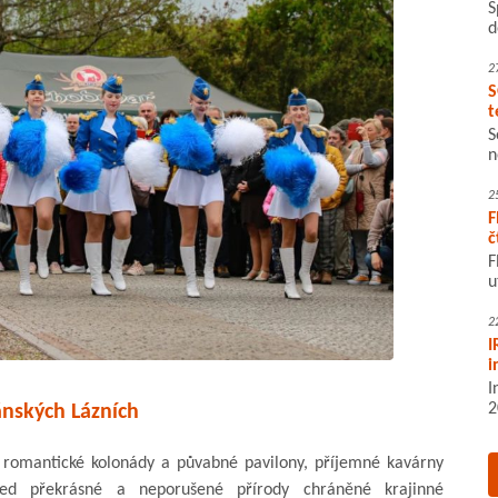
S
d
2
S
t
S
n
2
F
č
F
u
2
I
i
I
2
nských Lázních
, romantické kolonády a půvabné pavilony, příjemné kavárny
řed překrásné a neporušené přírody chráněné krajinné