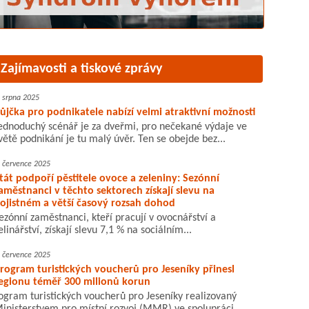
Zajímavosti a tiskové zprávy
. srpna 2025
ůjčka pro podnikatele nabízí velmi atraktivní možnosti
ednoduchý scénář je za dveřmi, pro nečekané výdaje ve
větě podnikání je tu malý úvěr. Ten se obejde bez...
. července 2025
tát podpoří pěstitele ovoce a zeleniny: Sezónní
aměstnanci v těchto sektorech získají slevu na
ojistném a větší časový rozsah dohod
ezónní zaměstnanci, kteří pracují v ovocnářství a
elinářství, získají slevu 7,1 % na sociálním...
. července 2025
rogram turistických voucherů pro Jeseníky přinesl
egionu téměř 300 milionů korun
ogram turistických voucherů pro Jeseníky realizovaný