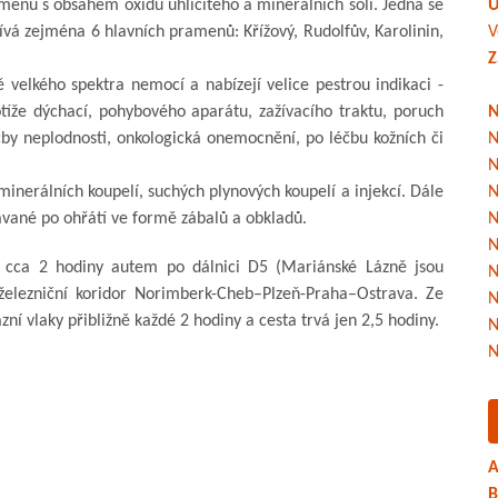
menů s obsahem oxidu uhličitého a minerálních solí. Jedná se
Ú
ívá zejména 6 hlavních pramenů: Křížový, Rudolfův, Karolinin,
V
Z
 velkého spektra nemocí a nabízejí velice pestrou indikaci -
íže dýchací, pohybového aparátu, zažívacího traktu, poruch
N
y neplodnosti, onkologická onemocnění, po léčbu kožních či
N
N
 minerálních koupelí, suchých plynových koupelí a injekcí. Dále
N
dávané po ohřátí ve formě zábalů a obkladů.
N
N
 cca 2 hodiny autem po dálnici D5 (Mariánské Lázně jsou
N
elezniční koridor Norimberk-Cheb–Plzeň-Praha–Ostrava. Ze
N
ní vlaky přibližně každé 2 hodiny a cesta trvá jen 2,5 hodiny.
N
N
A
B