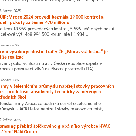
inisterstvem pro místní rozvoj (MMR) ve spolupráci...
1. června 2025
ÚIP: V roce 2024 provedl bezmála 19 000 kontrol a
dělil pokuty za téměř 470 miliónů
elkem 18 969 provedených kontrol, 5 595 udělených pokut
 celkové výši 468 994 500 korun, ale i 1 934...
. června 2025
rvní vysokorychlostní trať v ČR „Moravská brána“ je
líže realizaci
rvní vysokorychlostní trať v České republice uspěla v
rocesu posouzení vlivů na životní prostředí (EIA)...
. června 2025
irmy v železničním průmyslu nabízejí stovky pracovních
íst pro letošní absolventy technicky zaměřených
tředních škol
lenské firmy Asociace podniků českého železničního
růmyslu - ACRI letos nabízejí stovky pracovních míst,...
6. května 2025
amsung přebírá špičkového globálního výrobce HVAC
ařízení FläktGroup