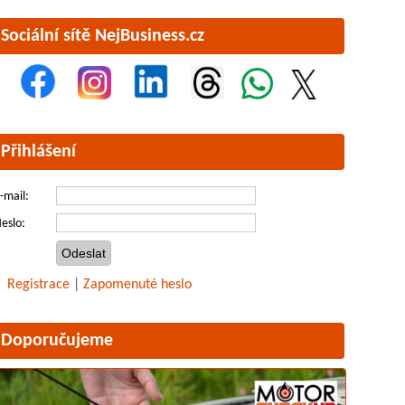
Sociální sítě NejBusiness.cz
Přihlášení
-mail:
eslo:
Registrace
|
Zapomenuté heslo
Doporučujeme