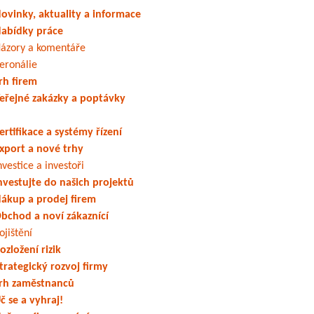
ovinky, aktuality a informace
abídky práce
ázory a komentáře
eronálie
rh firem
eřejné zakázky a poptávky
ertifikace a systémy řízení
xport a nové trhy
nvestice a investoři
nvestujte do našich projektů
ákup a prodej firem
bchod a noví zákaznící
ojištění
ozložení rizik
trategický rozvoj firmy
rh zaměstnanců
č se a vyhraj!