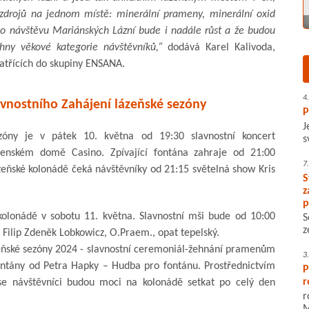
h zdrojů na jednom místě: minerální prameny, minerální oxid
m o návštěvu Mariánských Lázní bude i nadále růst a že budou
echny věkové kategorie návštěvníků,“
dodává Karel Kalivoda,
patřících do skupiny ENSANA.
4
vnostního Zahájení lázeňské sezóny
P
J
zóny je v pátek 10. května od 19:30 slavnostní koncert
s
enském domě Casino. Zpívající fontána zahraje od 21:00
7
zeňské kolonádě čeká návštěvníky od 21:15 světelná show Kris
S
z
p
kolonádě v sobotu 11. května. Slavnostní mši bude od 10:00
S
z
 Filip Zdeněk Lobkowicz, O.Praem., opat tepelský.
zeňské sezóny 2024 - slavnostní ceremoniál-žehnání pramenům
3
 fontány od Petra Hapky – Hudba pro fontánu. Prostřednictvím
P
r
 se návštěvníci budou moci na kolonádě setkat po celý den
r