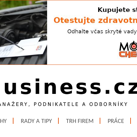
ĚHY
RADY A TIPY
TRH FIREM
PRÁCE