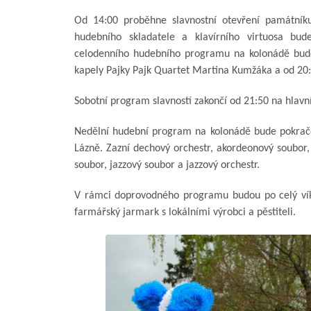
Od 14:00 proběhne slavnostní otevření památník
hudebního skladatele a klavírního virtuosa bu
celodenního hudebního programu na kolonádě bude
kapely Pajky Pajk Quartet Martina Kumžáka a od 20:
Sobotní program slavností zakončí od 21:50 na hlavn
Nedělní hudební program na kolonádě bude pokračo
Lázně. Zazní dechový orchestr, akordeonový soubor,
soubor, jazzový soubor a jazzový orchestr.
V rámci doprovodného programu budou po celý vík
farmářský jarmark s lokálními výrobci a pěstiteli.