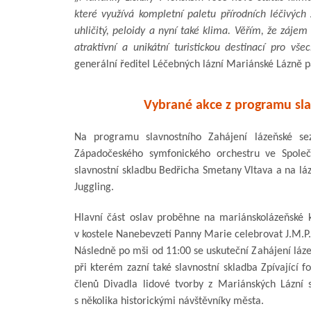
které využívá kompletní paletu přírodních léčivýc
uhličitý, peloidy a nyní také klima. Věřím, že záje
atraktivní a unikátní turistickou destinací pro vš
generální ředitel Léčebných lázní Mariánské Lázně 
Vybrané akce z programu sla
Na programu slavnostního Zahájení lázeňské se
Západočeského symfonického orchestru ve Společ
slavnostní skladbu Bedřicha Smetany Vltava a na lá
Juggling.
Hlavní část oslav proběhne na mariánskolázeňské 
v kostele Nanebevzetí Panny Marie celebrovat J.M.P.
Následně po mši od 11:00 se uskuteční Zahájení lá
při kterém zazní také slavnostní skladba Zpívající
členů Divadla lidové tvorby z Mariánských Lázní
s několika historickými návštěvníky města.