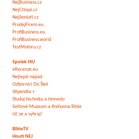
NejBusiness.cz
NejChlapi.cz
NejSenioři.cz
ProdejFirem.eu
ProfiBusiness.eu
ProfiBusiness.world
TestMotoru.cz
Spolek I4U
eRecenze.eu
Nejlepší nápad
Odborníci Do Škol
Stipendia +
Studuj techniku a řemeslo
Světové Muzeum a Knihovna Bible
Uč se a vyhraj!
BibleTV
Hnutí NEJ