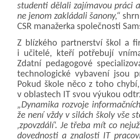
studenti dělali zajímavou práci a
ne jenom zakládali šanony,“
shrn
CSR manažerka společnosti Sam
Z blízkého partnerství škol a f
i učitelé, kteří potřebují vní
Zdatní pedagogové specializo
technologické vybavení jsou p
Pokud škole něco z toho chybí
v oblastech IT svou výukou odt
„Dynamika rozvoje informačních 
že není vždy v silách školy vše 
‚zpovzdálí‘. Je třeba mít co nejuž
dovednosti a znalosti IT pracov