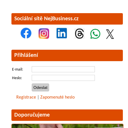
Sociální sítě NejBusiness.cz
Přihlášení
E-mail:
Heslo:
Registrace
|
Zapomenuté heslo
Doporučujeme