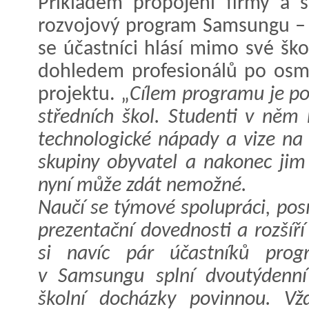
Příkladem propojení firmy a 
rozvojový program Samsungu – 
se účastníci hlásí mimo své ško
dohledem profesionálů po osm 
projektu. „
Cílem programu je po
středních škol. Studenti v něm
technologické nápady a vize na z
skupiny obyvatel a nakonec jim 
nyní může zdát nemožné.
Naučí se týmové spolupráci, posíl
prezentační dovednosti a rozšíří
si navíc pár účastníků progr
v Samsungu splní dvoutýdenní
školní docházky povinnou. Vž