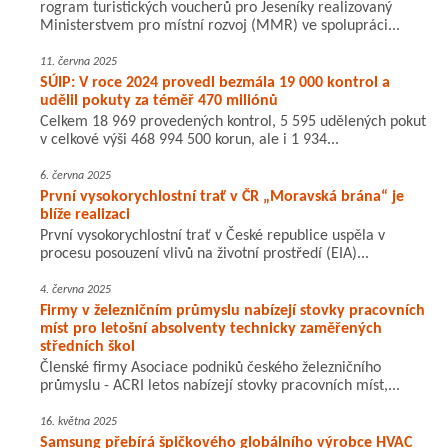
rogram turistických voucherů pro Jeseníky realizovaný
Ministerstvem pro místní rozvoj (MMR) ve spolupráci...
11. června 2025
SÚIP: V roce 2024 provedl bezmála 19 000 kontrol a
udělil pokuty za téměř 470 miliónů
Celkem 18 969 provedených kontrol, 5 595 udělených pokut
v celkové výši 468 994 500 korun, ale i 1 934...
6. června 2025
První vysokorychlostní trať v ČR „Moravská brána“ je
blíže realizaci
První vysokorychlostní trať v České republice uspěla v
procesu posouzení vlivů na životní prostředí (EIA)...
4. června 2025
Firmy v železničním průmyslu nabízejí stovky pracovních
míst pro letošní absolventy technicky zaměřených
středních škol
Členské firmy Asociace podniků českého železničního
průmyslu - ACRI letos nabízejí stovky pracovních míst,...
16. května 2025
Samsung přebírá špičkového globálního výrobce HVAC