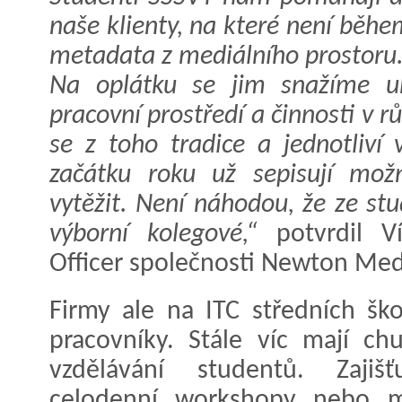
naše klienty, na které není během
metadata z mediálního prostoru
Na oplátku se jim snažíme uk
pracovní prostředí a činnosti v r
se z toho tradice a jednotliví 
začátku roku už sepisují možn
vytěžit. Není náhodou, že ze stu
výborní kolegové,“
potvrdil Ví
Officer společnosti Newton Med
Firmy ale na ITC středních šk
pracovníky. Stále víc mají ch
vzdělávání studentů. Zajišť
celodenní workshopy nebo m