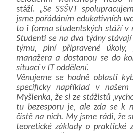
stáží. „
Se SSŠVT spolupracujeme
jsme pořádáním edukativních wo
to i forma studentských stáží v
Studenti se na dva týdny stávaj
týmu, plní připravené úkoly,
manažera a dostanou se do kon
situací v IT oddělení.
Věnujeme se hodně oblasti kybe
specificky například v našem 
Myšlenka, že si ze stážistů ‚vy
tu bezesporu je, ale zda se k n
čistě na nich. My jsme rádi, ž
teoretické základy o praktické 