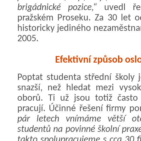
brigádnické pozice,“
uvedl řed
pražském Proseku. Za 30 let o
historicky jediného nezaměstn
2005.
Efektivní způsob osl
Poptat studenta střední školy 
snazší, než hledat mezi vysok
oborů. Ti už jsou totiž často
pracují. Účinné řešení firmy p
pár letech vnímáme větší ote
studentů na povinné školní praxe
takto spolupracujeme s cca 30 f