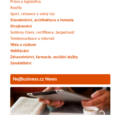
Právo a legislativa
Reality
Sport, relaxace a volný čas
Stavebnictví, architektura a řemesla
Strojírenství
Systémy řízení, certifikace, bezpečnost
Telekomunikace a internet
Věda a výzkum
Vzdělávání
Zdravotnictví, farmacie, sociální služby
Zemědělství
NejBusiness.cz News