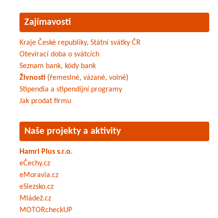
Zajímavosti
Kraje České republiky
,
Státní svátky ČR
Otevírací doba o svátcích
Seznam bank
,
kódy bank
Živnosti
(
řemeslné
,
vázané
,
volné
)
Stipendia a stipendijní programy
Jak prodat firmu
Naše projekty a aktivity
Hamri Plus s.r.o.
eČechy.cz
eMoravia.cz
eSlezsko.cz
Mládež.cz
MOTORcheckUP