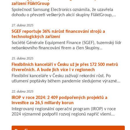
zařízení FläktGroup
Společnost Samsung Electronics oznámila, že uzavřela
dohodu o převzetí veškerých akcií skupiny FläktGroup,...
27. dubna 2025
SGEF reportuje 36% nárůst financování strojů a
technologických zařízení
Société Générale Equipment Finance (SGEF), tuzemský lídr
nebankovního financování firem a člen Skupiny...
25. dubna 2025
Flexibilních kanceláří v Česku už je přes 172 500 metrů
čtverečních. A bude jich více i v regionech
Flexibilní kanceláře v Česku zažívají rekordní růst. Po
utlumení poptávky během pandemie sledujeme výrazné...
22. dubna 2025
IROP v roce 2024: 2 409 podpořených projektů a
investice za 26,5 miliardy korun
Integrovaný regionální operační program (IROP) v roce
2024 významně podpořil rozvoj regionů napříč všemi...