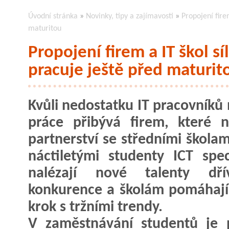
Úvodní stránka
»
Novinky, tipy a zajímavosti
»
Propojení firem
maturitou
Propojení firem a IT škol sí
pracuje ještě před maturit
Kvůli nedostatku IT pracovníků 
práce přibývá firem, které n
partnerství se středními školam
náctiletými studenty ICT speci
nalézají nové talenty dř
konkurence a školám pomáhají
krok s tržními trendy.
V zaměstnávání studentů je 