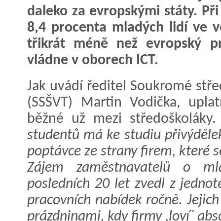
daleko za evropskými státy. Př
8,4 procenta mladých lidí ve v
třikrát méně než evropský p
vládne v oborech ICT.
Jak uvádí ředitel Soukromé stře
(SSŠVT) Martin Vodička, uplat
běžné už mezi středoškoláky
studentů má ke studiu přivýdělek
poptávce ze strany firem, které s
Zájem zaměstnavatelů o ml
posledních 20 let zvedl z jednot
pracovních nabídek ročně. Jejich
prázdninami, kdy firmy ,loví´ ab