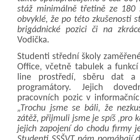
stáž minimálně třetině ze 180 
obvyklé, že po této zkušenosti 
brigádnické pozici či na zkrác
Vodička.
Studenti střední školy zaměřené
Office, včetně tabulek a funkcí
line prostředí, sběru dat 
programátory. Jejich doved
pracovních pozic v informační
„Trochu jsme se báli, že nezku
zátěž, přijmuli jsme je spíš ‚pro 
jejich zapojení do chodu firmy j
Studenti SSŠVT nám pomáhají d