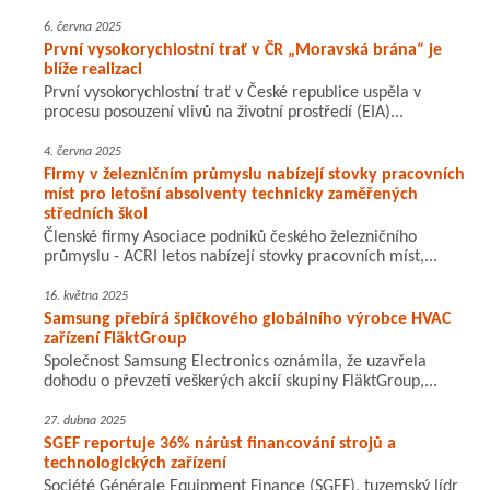
6. června 2025
První vysokorychlostní trať v ČR „Moravská brána“ je
blíže realizaci
První vysokorychlostní trať v České republice uspěla v
procesu posouzení vlivů na životní prostředí (EIA)...
4. června 2025
Firmy v železničním průmyslu nabízejí stovky pracovních
míst pro letošní absolventy technicky zaměřených
středních škol
Členské firmy Asociace podniků českého železničního
průmyslu - ACRI letos nabízejí stovky pracovních míst,...
16. května 2025
Samsung přebírá špičkového globálního výrobce HVAC
zařízení FläktGroup
Společnost Samsung Electronics oznámila, že uzavřela
dohodu o převzetí veškerých akcií skupiny FläktGroup,...
27. dubna 2025
SGEF reportuje 36% nárůst financování strojů a
technologických zařízení
Société Générale Equipment Finance (SGEF), tuzemský lídr