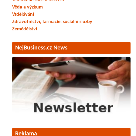
Telekomunikace a internet
Věda a výzkum
Vzdělávání
Zdravotnictví, farmacie, sociální služby
Zemědělství
NejBusiness.cz News
Reklama