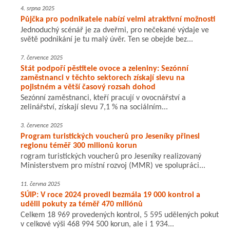
4. srpna 2025
Půjčka pro podnikatele nabízí velmi atraktivní možnosti
Jednoduchý scénář je za dveřmi, pro nečekané výdaje ve
světě podnikání je tu malý úvěr. Ten se obejde bez...
7. července 2025
Stát podpoří pěstitele ovoce a zeleniny: Sezónní
zaměstnanci v těchto sektorech získají slevu na
pojistném a větší časový rozsah dohod
Sezónní zaměstnanci, kteří pracují v ovocnářství a
zelinářství, získají slevu 7,1 % na sociálním...
3. července 2025
Program turistických voucherů pro Jeseníky přinesl
regionu téměř 300 milionů korun
rogram turistických voucherů pro Jeseníky realizovaný
Ministerstvem pro místní rozvoj (MMR) ve spolupráci...
11. června 2025
SÚIP: V roce 2024 provedl bezmála 19 000 kontrol a
udělil pokuty za téměř 470 miliónů
Celkem 18 969 provedených kontrol, 5 595 udělených pokut
v celkové výši 468 994 500 korun, ale i 1 934...