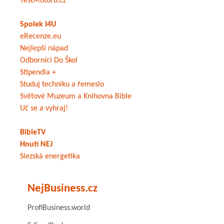
TestMotoru.cz
Spolek I4U
eRecenze.eu
Nejlepší nápad
Odborníci Do Škol
Stipendia +
Studuj techniku a řemeslo
Světové Muzeum a Knihovna Bible
Uč se a vyhraj!
BibleTV
Hnutí NEJ
Slezská energetika
NejBusiness.cz
ProfiBusiness.world