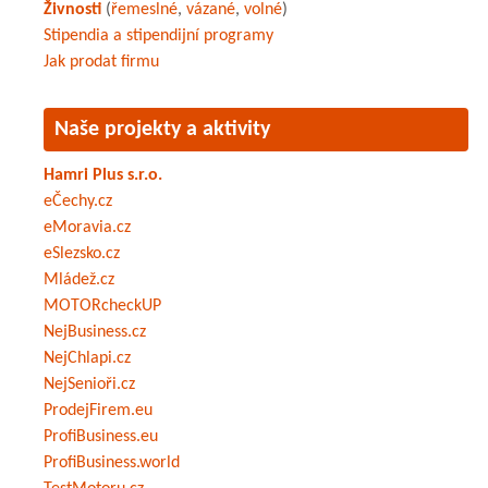
Živnosti
(
řemeslné
,
vázané
,
volné
)
Stipendia a stipendijní programy
Jak prodat firmu
Naše projekty a aktivity
Hamri Plus s.r.o.
eČechy.cz
eMoravia.cz
eSlezsko.cz
Mládež.cz
MOTORcheckUP
NejBusiness.cz
NejChlapi.cz
NejSenioři.cz
ProdejFirem.eu
ProfiBusiness.eu
ProfiBusiness.world