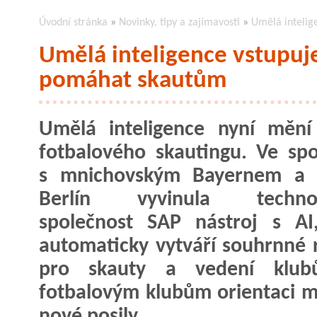
Úvodní stránka
»
Novinky, tipy a zajímavosti
»
Umělá intelig
Umělá inteligence vstupuje
pomáhat skautům
Umělá inteligence nyní mění
fotbalového skautingu. Ve spo
s mnichovským Bayernem a 
Berlín vyvinula technol
společnost SAP nástroj s AI
automaticky vytváří souhrnné 
pro skauty a vedení klub
fotbalovým klubům orientaci m
nové posily.