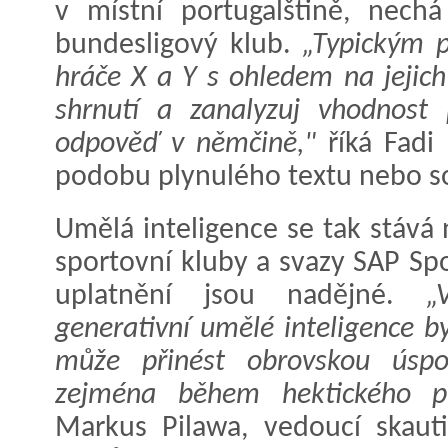
v místní portugalštině, nech
bundesligový klub.
„Typickým 
hráče X a Y s ohledem na jejich 
shrnutí a zanalyzuj vhodnost 
odpověď v němčině,"
říká Fadi
podobu plynulého textu nebo s
Umělá inteligence se tak stává 
sportovní kluby a svazy SAP Spo
uplatnění jsou nadějné.
„
generativní umělé inteligence b
může přinést obrovskou úsp
zejména během hektického př
Markus Pilawa, vedoucí skau