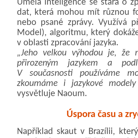
Umělá inteligence se stará o z
dat, která mohou mít různou f
nebo psané zprávy. Využívá p
Model), algoritmu, který dokáž
v oblasti zpracování jazyka.
„Jeho velkou výhodou je, že 
přirozeným jazykem a podl
V současnosti používáme m
zkoumáme i jazykové modely o
vysvětluje Naoum.
Úspora času a zry
Například skaut v Brazílii, kt