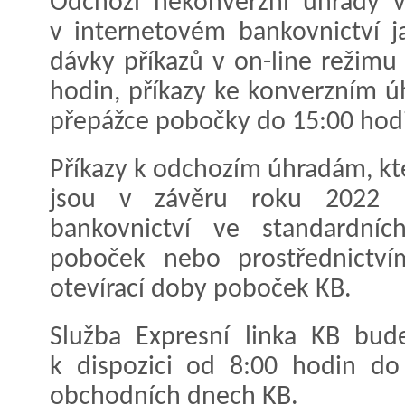
Odchozí nekonverzní úhrady 
v internetovém bankovnictví j
dávky příkazů v on-line režimu
hodin, příkazy ke konverzním 
přepážce pobočky do 15:00 hod
Příkazy k odchozím úhradám, kte
jsou v závěru roku 2022 p
bankovnictví ve standardní
poboček nebo prostřednictv
otevírací doby poboček KB.
Služba Expresní linka KB bud
k dispozici od 8:00 hodin do
obchodních dnech KB.