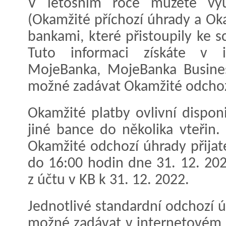
V letošním roce můžete vyu
(Okamžité příchozí úhrady a Ok
bankami, které přistoupily ke 
Tuto informaci získáte v i
MojeBanka, MojeBanka Busines
možné zadávat Okamžité odchoz
Okamžité platby ovlivní disponi
jiné bance do několika vteřin.
Okamžité odchozí úhrady přijat
do 16:00 hodin dne 31. 12. 202
z účtu v KB k 31. 12. 2022.
Jednotlivé standardní odchozí 
možné zadávat v internetovém b