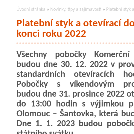
Úvodní stránka
»
Novinky, tipy a zajímavosti
»
Platební styk 
Platební styk a otevírací 
konci roku 2022
Všechny pobočky Komerční
budou dne 30. 12. 2022 v pro
standardních otevíracích ho
Pobočky s víkendovým pr
budou dne 31. prosince 2022 o
do 13:00 hodin s výjimkou p
Olomouc – Šantovka, která bud
Dne 1. 1. 2023 budou pobočk
státního svátku.