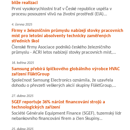
blíže realizaci
První vysokorychlostní trať v České republice uspěla v
procesu posouzení vlivů na životní prostředí (EIA)...
4. června 2025
Firmy v železničním průmyslu nabízejí stovky pracovních
míst pro letošní absolventy technicky zaměřených
středních škol
Členské firmy Asociace podniků českého železničního
průmyslu - ACRI letos nabízejí stovky pracovních míst,...
16. května 2025
Samsung přebírá špičkového globálního výrobce HVAC
zařízení FläktGroup
Společnost Samsung Electronics oznámila, že uzavřela
dohodu o převzetí veškerých akcií skupiny FläktGroup,...
27. dubna 2025
SGEF reportuje 36% nárůst financování strojů a
technologických zařízení
Société Générale Equipment Finance (SGEF), tuzemský lídr
nebankovního financování firem a člen Skupiny...
25. dubna 2025