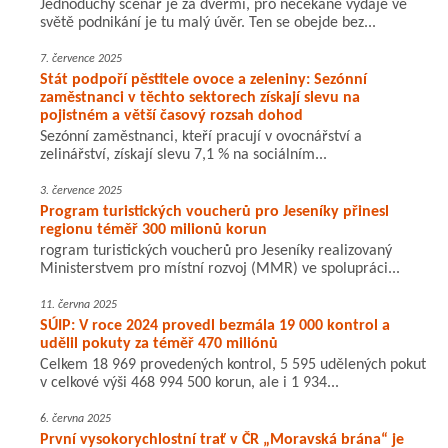
Jednoduchý scénář je za dveřmi, pro nečekané výdaje ve
světě podnikání je tu malý úvěr. Ten se obejde bez...
7. července 2025
Stát podpoří pěstitele ovoce a zeleniny: Sezónní
zaměstnanci v těchto sektorech získají slevu na
pojistném a větší časový rozsah dohod
Sezónní zaměstnanci, kteří pracují v ovocnářství a
zelinářství, získají slevu 7,1 % na sociálním...
3. července 2025
Program turistických voucherů pro Jeseníky přinesl
regionu téměř 300 milionů korun
rogram turistických voucherů pro Jeseníky realizovaný
Ministerstvem pro místní rozvoj (MMR) ve spolupráci...
11. června 2025
SÚIP: V roce 2024 provedl bezmála 19 000 kontrol a
udělil pokuty za téměř 470 miliónů
Celkem 18 969 provedených kontrol, 5 595 udělených pokut
v celkové výši 468 994 500 korun, ale i 1 934...
6. června 2025
První vysokorychlostní trať v ČR „Moravská brána“ je