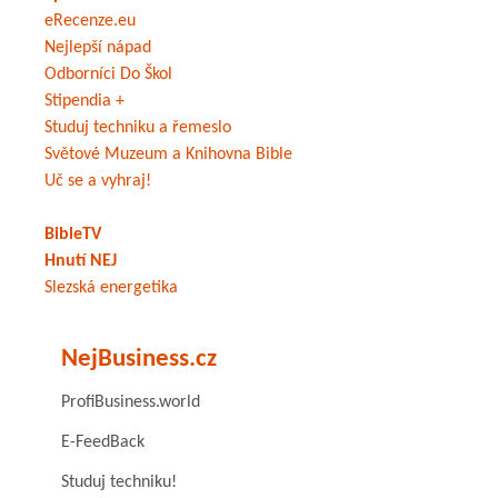
eRecenze.eu
Nejlepší nápad
Odborníci Do Škol
Stipendia +
Studuj techniku a řemeslo
Světové Muzeum a Knihovna Bible
Uč se a vyhraj!
BibleTV
Hnutí NEJ
Slezská energetika
NejBusiness.cz
ProfiBusiness.world
E-FeedBack
Studuj techniku!