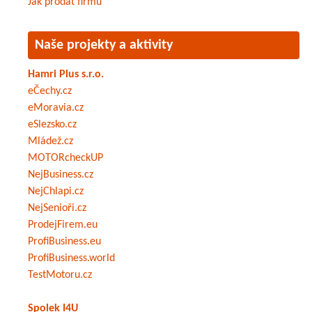
Jak prodat firmu
Naše projekty a aktivity
Hamri Plus s.r.o.
eČechy.cz
eMoravia.cz
eSlezsko.cz
Mládež.cz
MOTORcheckUP
NejBusiness.cz
NejChlapi.cz
NejSenioři.cz
ProdejFirem.eu
ProfiBusiness.eu
ProfiBusiness.world
TestMotoru.cz
Spolek I4U