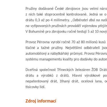
Pružiny dodávané České zbrojovce jsou velmi náro
z nich také stoprocentně kontrolované. Jedná se o
drátu 0,3 až po 4 milimetry.
„Odběratel dbá na naši 
na vytipovaných pružinách prováděl vojenskou přejí
V Bohumíně pro zbrojovku ročně testují 5 až 10 nový
Provoz Pérovna vyrobí ročně 70 až 80 milionů kusů p
tlačné a tažné pružiny. Největšími odběrateli jsou
automobilový a nábytkářský průmysl. Provoz Pérovna 
systému managementu kvality pro dodávky do auto
Dceřiná společnost Třineckých železáren ŽDB Drát
drátu a výrobků z drátů. Hlavní výrobkové por
nepatentovaný drát, žíhaný drát, ocelová lana, 
tisícovky lidí.
Zdroj informací