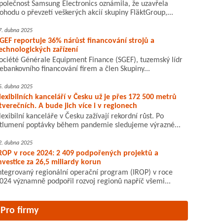
polečnost Samsung Electronics oznámila, že uzavřela
ohodu o převzetí veškerých akcií skupiny FläktGroup,...
7. dubna 2025
GEF reportuje 36% nárůst financování strojů a
echnologických zařízení
ociété Générale Equipment Finance (SGEF), tuzemský lídr
ebankovního financování firem a člen Skupiny...
5. dubna 2025
lexibilních kanceláří v Česku už je přes 172 500 metrů
tverečních. A bude jich více i v regionech
lexibilní kanceláře v Česku zažívají rekordní růst. Po
tlumení poptávky během pandemie sledujeme výrazné...
2. dubna 2025
ROP v roce 2024: 2 409 podpořených projektů a
nvestice za 26,5 miliardy korun
ntegrovaný regionální operační program (IROP) v roce
024 významně podpořil rozvoj regionů napříč všemi...
Pro firmy