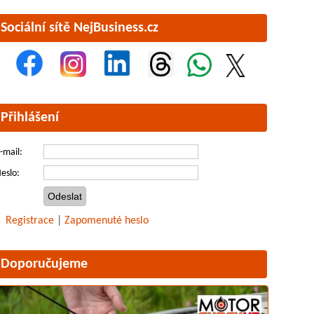
Sociální sítě NejBusiness.cz
Přihlášení
-mail:
eslo:
Registrace
|
Zapomenuté heslo
Doporučujeme