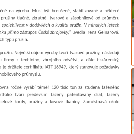
čné na výrobu. Musí být broušené, stabilizované a některé
 pružiny tlačné, zkrutné, tvarové a zásobníkové od průměru
spolehlivost v dodávkách a kvalitu pružin. V minulých letech
mku přímo zástupce České zbrojovky,“
uvedla Irena Gelnarová.
ch typů pružin.
ružin. Největší objem výroby tvoří tvarové pružiny, následují
 firmy z textilního, zbrojního odvětví, a dále tiskárenský,
je držitele certifikátu IATF 16949, který stanovuje požadavky
mobilového průmyslu.
ovna ročně vyrábí téměř 120 tisíc tun za studena taženého
tfolio tvoří především tažený patentovaný drát, tažený
ocelové kordy, pružiny a kovové tkaniny. Zaměstnává okolo