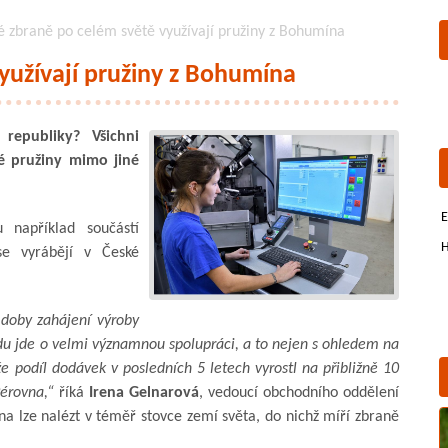
é zbraně po celém světě využívají pružiny z Bohumína
yužívají pružiny z Bohumína
republiky? Všichni
vé pružiny mimo jiné
E
 například součástí
H
se vyrábějí v České
doby zahájení výroby
du jde o velmi významnou spolupráci, a to nejen s ohledem na
e podíl dodávek v posledních 5 letech vyrostl na přibližně 10
Pérovna,“
říká
Irena Gelnarová
, vedoucí obchodního oddělení
a lze nalézt v téměř stovce zemí světa, do nichž míří zbraně