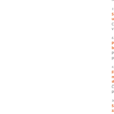
M
1
S
u
C
v
6
P
b
P
p
4
F
m
s
Č
p
1
S
z