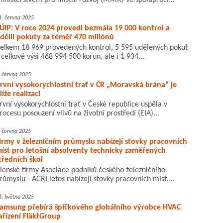
inisterstvem pro místní rozvoj (MMR) ve spolupráci...
1. června 2025
ÚIP: V roce 2024 provedl bezmála 19 000 kontrol a
dělil pokuty za téměř 470 miliónů
elkem 18 969 provedených kontrol, 5 595 udělených pokut
 celkové výši 468 994 500 korun, ale i 1 934...
. června 2025
rvní vysokorychlostní trať v ČR „Moravská brána“ je
líže realizaci
rvní vysokorychlostní trať v České republice uspěla v
rocesu posouzení vlivů na životní prostředí (EIA)...
. června 2025
irmy v železničním průmyslu nabízejí stovky pracovních
íst pro letošní absolventy technicky zaměřených
tředních škol
lenské firmy Asociace podniků českého železničního
růmyslu - ACRI letos nabízejí stovky pracovních míst,...
6. května 2025
amsung přebírá špičkového globálního výrobce HVAC
ařízení FläktGroup