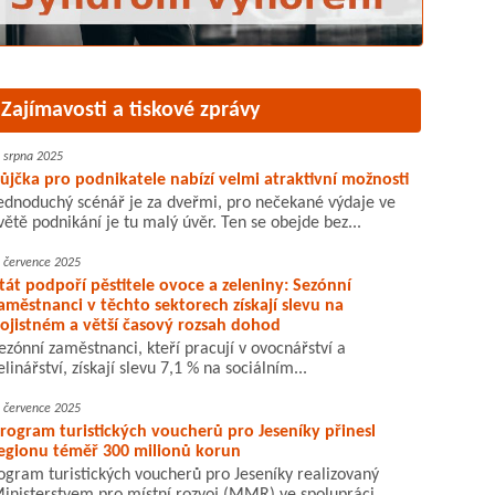
Zajímavosti a tiskové zprávy
. srpna 2025
ůjčka pro podnikatele nabízí velmi atraktivní možnosti
ednoduchý scénář je za dveřmi, pro nečekané výdaje ve
větě podnikání je tu malý úvěr. Ten se obejde bez...
. července 2025
tát podpoří pěstitele ovoce a zeleniny: Sezónní
aměstnanci v těchto sektorech získají slevu na
ojistném a větší časový rozsah dohod
ezónní zaměstnanci, kteří pracují v ovocnářství a
elinářství, získají slevu 7,1 % na sociálním...
. července 2025
rogram turistických voucherů pro Jeseníky přinesl
egionu téměř 300 milionů korun
ogram turistických voucherů pro Jeseníky realizovaný