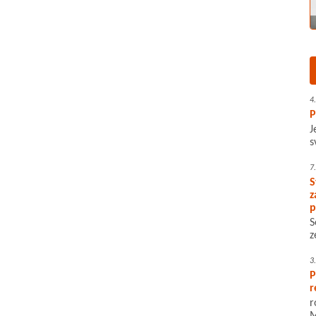
4
P
J
s
7
S
z
p
S
z
3
P
r
r