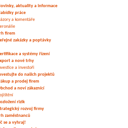
ovinky, aktuality a informace
abídky práce
ázory a komentáře
eronálie
rh firem
eřejné zakázky a poptávky
ertifikace a systémy řízení
xport a nové trhy
nvestice a investoři
nvestujte do našich projektů
ákup a prodej firem
bchod a noví zákaznící
ojištění
ozložení rizik
trategický rozvoj firmy
rh zaměstnanců
č se a vyhraj!