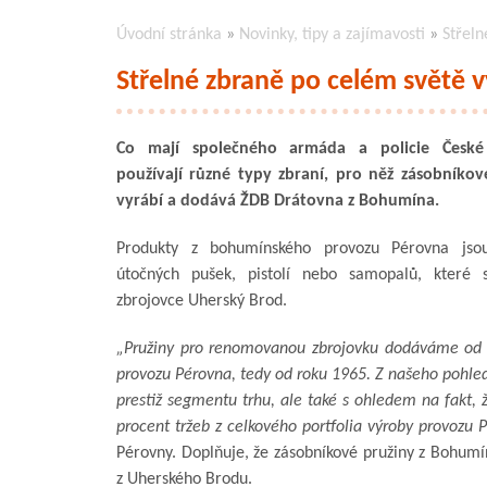
Úvodní stránka
»
Novinky, tipy a zajímavosti
»
Střeln
Střelné zbraně po celém světě v
Co mají společného armáda a policie České 
používají různé typy zbraní, pro něž zásobníko
vyrábí a dodává ŽDB Drátovna z Bohumína.
Produkty z bohumínského provozu Pérovna jsou
útočných pušek, pistolí nebo samopalů, které 
zbrojovce Uherský Brod.
„Pružiny pro renomovanou zbrojovku dodáváme od 
provozu Pérovna, tedy od roku 1965. Z našeho pohle
prestiž segmentu trhu, ale také s ohledem na fakt, ž
procent tržeb z celkového portfolia výroby provozu 
Pérovny. Doplňuje, že zásobníkové pružiny z Bohumín
z Uherského Brodu.