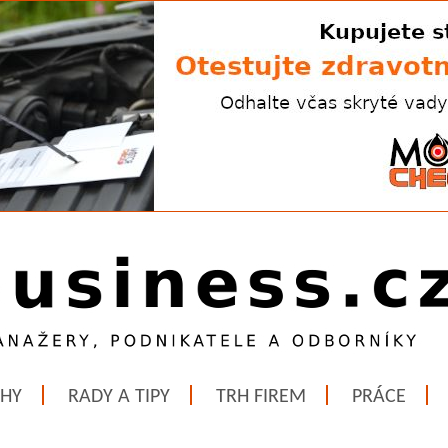
ĚHY
RADY A TIPY
TRH FIREM
PRÁCE