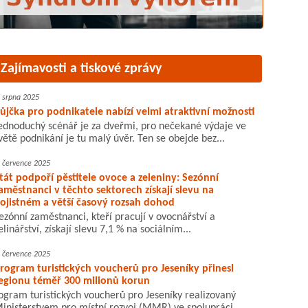
Zajímavosti a tiskové zprávy
. srpna 2025
ůjčka pro podnikatele nabízí velmi atraktivní možnosti
ednoduchý scénář je za dveřmi, pro nečekané výdaje ve
větě podnikání je tu malý úvěr. Ten se obejde bez...
. července 2025
tát podpoří pěstitele ovoce a zeleniny: Sezónní
aměstnanci v těchto sektorech získají slevu na
ojistném a větší časový rozsah dohod
ezónní zaměstnanci, kteří pracují v ovocnářství a
elinářství, získají slevu 7,1 % na sociálním...
. července 2025
rogram turistických voucherů pro Jeseníky přinesl
egionu téměř 300 milionů korun
ogram turistických voucherů pro Jeseníky realizovaný