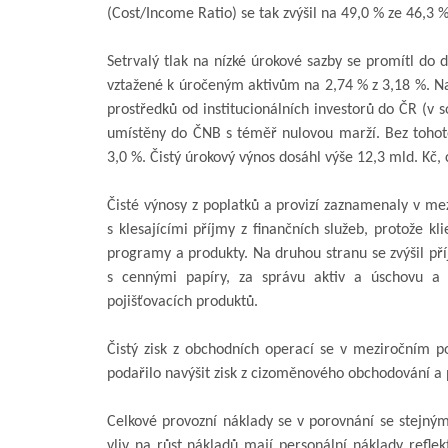
(Cost/Income Ratio) se tak zvýšil na 49,0 % ze 46,3 %
Setrvalý tlak na nízké úrokové sazby se promítl do
vztažené k úročeným aktivům na 2,74 % z 3,18 %. Na 
prostředků od institucionálních investorů do ČR (v s
umístěny do ČNB s téměř nulovou marží. Bez tohot
3,0 %. Čistý úrokový výnos dosáhl výše 12,3 mld. Kč,
Čisté výnosy z poplatků a provizí zaznamenaly v mez
s klesajícími příjmy z finančních služeb, protože kl
programy a produkty. Na druhou stranu se zvýšil př
s cennými papíry, za správu aktiv a úschovu a 
pojišťovacích produktů.
Čistý zisk z obchodních operací se v meziročním po
podařilo navýšit zisk z cizoměnového obchodování a
Celkové provozní náklady se v porovnání se stejným
vliv na růst nákladů mají personální náklady reflekt