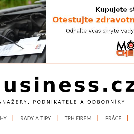
ĚHY
RADY A TIPY
TRH FIREM
PRÁCE