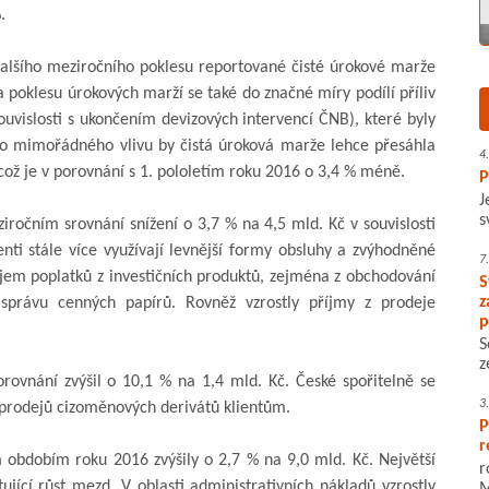
.
 dalšího meziročního poklesu reportované čisté úrokové marže
poklesu úrokových marží se také do značné míry podílí příliv
ouvislosti s ukončením devizových intervencí ČNB), které byly
o mimořádného vlivu by čistá úroková marže lehce přesáhla
4
 což je v porovnání s 1. pololetím roku 2016 o 3,4 % méně.
P
J
s
iročním srovnání snížení o 3,7 % na 4,5 mld. Kč v souvislosti
ienti stále více využívají levnější formy obsluhy a zvýhodněné
7
íjem poplatků z investičních produktů, zejména z obchodování
S
z
správu cenných papírů. Rovněž vzrostly příjmy z prodeje
p
S
z
rovnání zvýšil o 10,1 % na 1,4 mld. Kč. České spořitelně se
3
 prodejů cizoměnových derivátů klientům.
P
r
 obdobím roku 2016 zvýšily o 2,7 % na 9,0 mld. Kč. Největší
r
ující růst mezd. V oblasti administrativních nákladů vzrostly