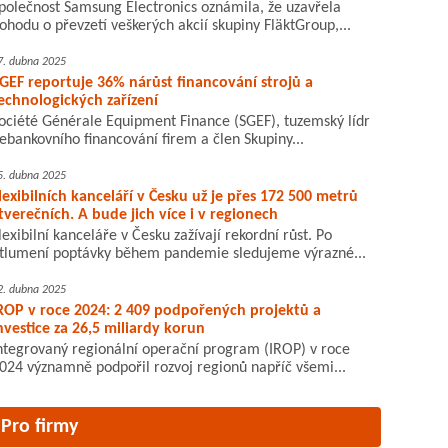
polečnost Samsung Electronics oznámila, že uzavřela
ohodu o převzetí veškerých akcií skupiny FläktGroup,...
7. dubna 2025
GEF reportuje 36% nárůst financování strojů a
echnologických zařízení
ociété Générale Equipment Finance (SGEF), tuzemský lídr
ebankovního financování firem a člen Skupiny...
5. dubna 2025
lexibilních kanceláří v Česku už je přes 172 500 metrů
tverečních. A bude jich více i v regionech
lexibilní kanceláře v Česku zažívají rekordní růst. Po
tlumení poptávky během pandemie sledujeme výrazné...
2. dubna 2025
ROP v roce 2024: 2 409 podpořených projektů a
nvestice za 26,5 miliardy korun
ntegrovaný regionální operační program (IROP) v roce
024 významně podpořil rozvoj regionů napříč všemi...
Pro firmy