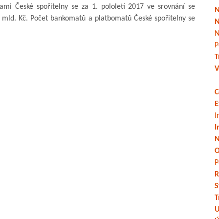
mi České spořitelny se za 1. pololetí 2017 ve srovnání se
N
 mld. Kč. Počet bankomatů a platbomatů České spořitelny se
N
N
P
T
V
C
E
I
I
N
O
P
R
S
T
U