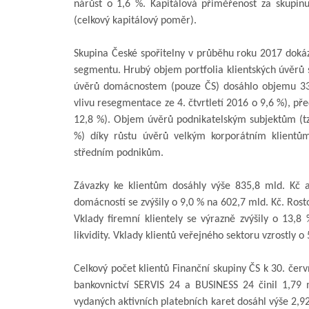
nárůst o 1,6 %. Kapitálová přiměřenost za skupin
(celkový kapitálový poměr).
Skupina České spořitelny v průběhu roku 2017 dokáza
segmentu. Hrubý objem portfolia klientských úvěrů s
úvěrů domácnostem (pouze ČS) dosáhlo objemu 331
vlivu resegmentace ze 4. čtvrtletí 2016 o 9,6 %), p
12,8 %). Objem úvěrů podnikatelským subjektům (tzv
%) díky růstu úvěrů velkým korporátním klien
středním podnikům.
Závazky ke klientům dosáhly výše 835,8 mld. Kč a
domácností se zvýšily o 9,0 % na 602,7 mld. Kč. Rost
Vklady firemní klientely se výrazně zvýšily o 13,
likvidity. Vklady klientů veřejného sektoru vzrostly o
Celkový počet klientů Finanční skupiny ČS k 30. čer
bankovnictví SERVIS 24 a BUSINESS 24 činil 1,79 
vydaných aktivních platebních karet dosáhl výše 2,92 