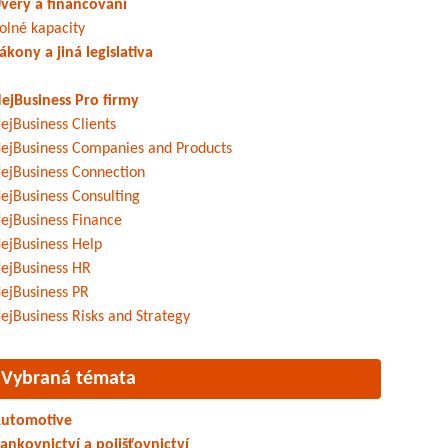
věry a financování
olné kapacity
ákony a jiná legislativa
ejBusiness Pro firmy
ejBusiness Clients
ejBusiness Companies and Products
ejBusiness Connection
ejBusiness Consulting
ejBusiness Finance
ejBusiness Help
ejBusiness HR
ejBusiness PR
ejBusiness Risks and Strategy
Vybraná témata
utomotive
ankovnictví a pojišťovnictví