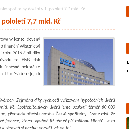
eské spořitelny dosáhl v 1. pololetí 7,7 mld. Kč
 pololetí 7,7 mld. Kč
itovaný konsolidovaný
o finanční výkaznictví
bí roku 2016 činil díky
vodu se čistý zisk
E
ak úspěšně pokračuje
H
ch 12 měsíců se jejich
věrech. Zejména díky rychlosti vyřizovaní hypotečních úvěrů
mld. Kč. Spotřebitelských úvěrů jsme poskytli téměř 80 000
on, předseda představenstva České spořitelny
. "Jsme rádi, že
vé finance, kterou využívá již téměř půl milionu klientů. Je to
í a zároveň si nechat poradit jak na to".