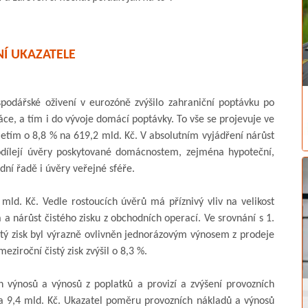
Í UKAZATELE
odářské oživení v eurozóně zvýšilo zahraniční poptávku po
ráce, a tím i do vývoje domácí poptávky. To vše se projevuje ve
etím o 8,8 % na 619,2 mld. Kč. V absolutním vyjádření nárůst
odílejí úvěry poskytované domácnostem, zejména hypoteční,
ní řadě i úvěry veřejné sféře.
 mld. Kč. Vedle rostoucích úvěrů má příznivý vliv na velikost
ia a nárůst čistého zisku z obchodních operací. Ve srovnání s 1.
čistý zisk byl výrazně ovlivněn jednorázovým výnosem z prodeje
eziroční čistý zisk zvýšil o 8,3 %.
h výnosů a výnosů z poplatků a provizí a zvýšení provozních
 na 9,4 mld. Kč. Ukazatel poměru provozních nákladů a výnosů