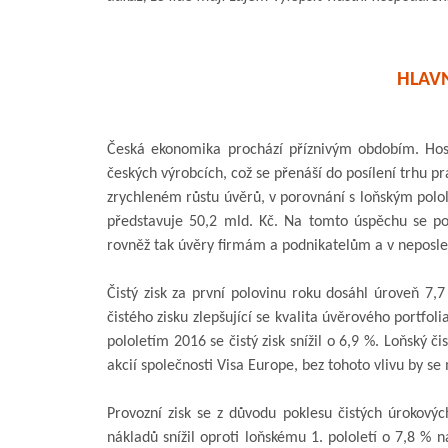
HLAVN
Česká ekonomika prochází příznivým obdobím. Hosp
českých výrobcích, což se přenáší do posílení trhu p
zrychleném růstu úvěrů, v porovnání s loňským polol
představuje 50,2 mld. Kč. Na tomto úspěchu se p
rovněž tak úvěry firmám a podnikatelům a v neposled
Čistý zisk za první polovinu roku dosáhl úroveň 7,7
čistého zisku zlepšující se kvalita úvěrového portfol
pololetím 2016 se čistý zisk snížil o 6,9 %. Loňský 
akcií společnosti Visa Europe, bez tohoto vlivu by se m
Provozní zisk se z důvodu poklesu čistých úrokovýc
nákladů snížil oproti loňskému 1. pololetí o 7,8 %