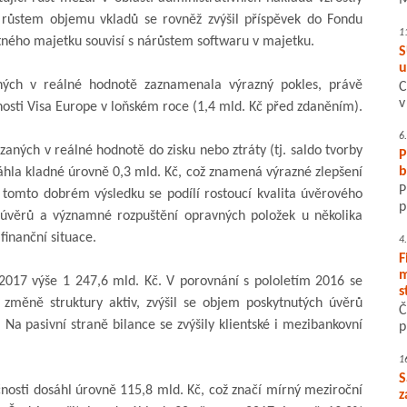
M
s růstem objemu vkladů se rovněž zvýšil příspěvek do Fondu
1
ného majetku souvisí s nárůstem softwaru v majetku.
S
u
zaných v reálné hodnotě zaznamenala výrazný pokles, právě
C
v
nosti Visa Europe v loňském roce (1,4 mld. Kč před zdaněním).
6
zaných v reálné hodnotě do zisku nebo ztráty (tj. saldo tvorby
P
b
áhla kladné úrovně 0,3 mld. Kč, což znamená výrazné zlepšení
P
tomto dobrém výsledku se podílí rostoucí kvalita úvěrového
p
h úvěrů a významné rozpuštění opravných položek u několika
finanční situace.
4
F
m
2017 výše 1 247,6 mld. Kč. V porovnání s pololetím 2016 se
s
 změně struktury aktiv, zvýšil se objem poskytnutých úvěrů
Č
Na pasivní straně bilance se zvýšily klientské i mezibankovní
p
1
S
čnosti dosáhl úrovně 115,8 mld. Kč, což značí mírný meziroční
z