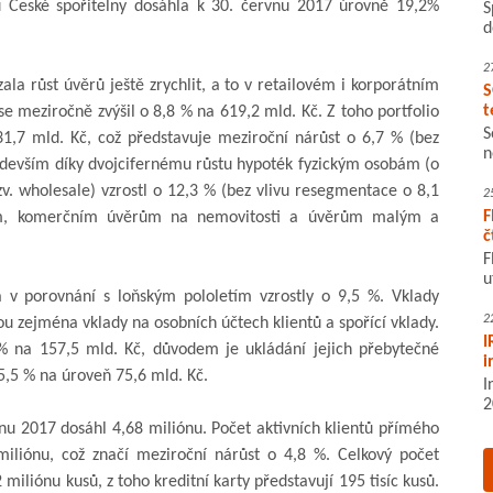
u České spořitelny dosáhla k 30. červnu 2017 úrovně 19,2%
S
d
2
la růst úvěrů ještě zrychlit, a to v retailovém i korporátním
S
t
e meziročně zvýšil o 8,8 % na 619,2 mld. Kč. Z toho portfolio
S
,7 mld. Kč, což představuje meziroční nárůst o 6,7 % (bez
n
ředevším díky dvojcifernému růstu hypoték fyzickým osobám (o
. wholesale) vzrostl o 12,3 % (bez vlivu resegmentace o 8,1
2
F
tům, komerčním úvěrům na nemovitosti a úvěrům malým a
č
F
u
 v porovnání s loňským pololetím vzrostly o 9,5 %. Vklady
2
ou zejména vklady na osobních účtech klientů a spořící vklady.
I
8 % na 157,5 mld. Kč, důvodem je ukládání jejich přebytečné
i
 5,5 % na úroveň 75,6 mld. Kč.
I
2
vnu 2017 dosáhl 4,68 miliónu. Počet aktivních klientů přímého
miliónu, což značí meziroční nárůst o 4,8 %. Celkový počet
miliónu kusů, z toho kreditní karty představují 195 tisíc kusů.