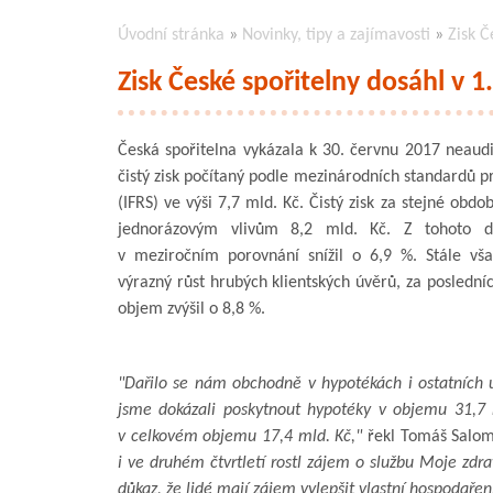
Úvodní stránka
»
Novinky, tipy a zajímavosti
»
Zisk Č
Zisk České spořitelny dosáhl v 1.
Česká spořitelna vykázala k 30. červnu 2017 neaud
čistý zisk počítaný podle mezinárodních standardů pr
(IFRS) ve výši 7,7 mld. Kč. Čistý zisk za stejné obdo
jednorázovým vlivům 8,2 mld. Kč. Z tohoto dů
v meziročním porovnání snížil o 6,9 %. Stále vš
výrazný růst hrubých klientských úvěrů, za poslední
objem zvýšil o 8,8 %.
"Dařilo se nám obchodně v hypotékách i ostatních ú
jsme dokázali poskytnout hypotéky v objemu 31,7 
v celkovém objemu 17,4 mld. Kč,"
řekl Tomáš Salom
i ve druhém čtvrtletí rostl zájem o službu Moje zdra
důkaz, že lidé mají zájem vylepšit vlastní hospodařen