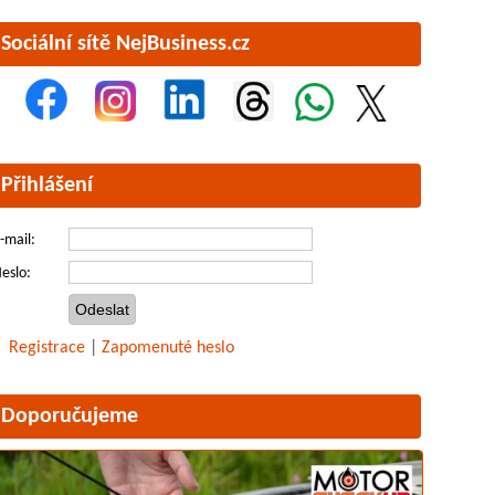
Sociální sítě NejBusiness.cz
Přihlášení
-mail:
eslo:
Registrace
|
Zapomenuté heslo
Doporučujeme