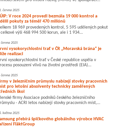
inisterstvem pro místní rozvoj (MMR) ve spolupráci...
1. června 2025
ÚIP: V roce 2024 provedl bezmála 19 000 kontrol a
dělil pokuty za téměř 470 miliónů
elkem 18 969 provedených kontrol, 5 595 udělených pokut
 celkové výši 468 994 500 korun, ale i 1 934...
. června 2025
rvní vysokorychlostní trať v ČR „Moravská brána“ je
líže realizaci
rvní vysokorychlostní trať v České republice uspěla v
rocesu posouzení vlivů na životní prostředí (EIA)...
. června 2025
irmy v železničním průmyslu nabízejí stovky pracovních
íst pro letošní absolventy technicky zaměřených
tředních škol
lenské firmy Asociace podniků českého železničního
růmyslu - ACRI letos nabízejí stovky pracovních míst,...
6. května 2025
amsung přebírá špičkového globálního výrobce HVAC
ařízení FläktGroup