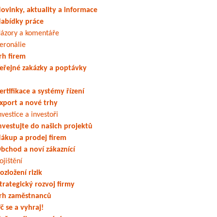
ovinky, aktuality a informace
abídky práce
ázory a komentáře
eronálie
rh firem
eřejné zakázky a poptávky
ertifikace a systémy řízení
xport a nové trhy
nvestice a investoři
nvestujte do našich projektů
ákup a prodej firem
bchod a noví zákaznící
ojištění
ozložení rizik
trategický rozvoj firmy
rh zaměstnanců
č se a vyhraj!