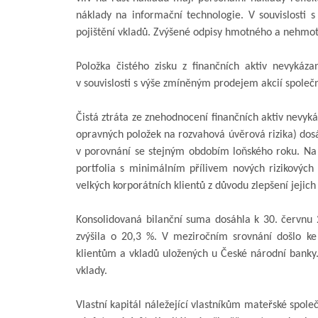
náklady na informační technologie. V souvislosti 
pojištění vkladů. Zvýšené odpisy hmotného a nehmot
Položka čistého zisku z finančních aktiv nevyká
v souvislosti s výše zmíněným prodejem akcií společ
Čistá ztráta ze znehodnocení finančních aktiv nevyká
opravných položek na rozvahová úvěrová rizika) dos
v porovnání se stejným obdobím loňského roku. Na 
portfolia s minimálním přílivem nových rizikovýc
velkých korporátních klientů z důvodu zlepšení jejich 
Konsolidovaná bilanční suma dosáhla k 30. červnu 
zvýšila o 20,3 %. V meziročním srovnání došlo ke
klientům a vkladů uložených u České národní banky. 
vklady.
Vlastní kapitál náležející vlastníkům mateřské spole