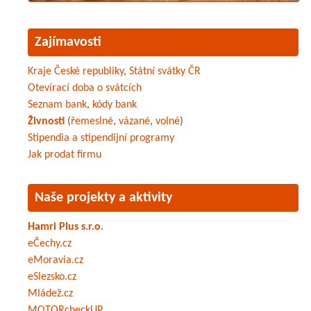
Zajímavosti
Kraje České republiky
,
Státní svátky ČR
Otevírací doba o svátcích
Seznam bank
,
kódy bank
Živnosti
(
řemeslné
,
vázané
,
volné
)
Stipendia a stipendijní programy
Jak prodat firmu
Naše projekty a aktivity
Hamri Plus s.r.o.
eČechy.cz
eMoravia.cz
eSlezsko.cz
Mládež.cz
MOTORcheckUP