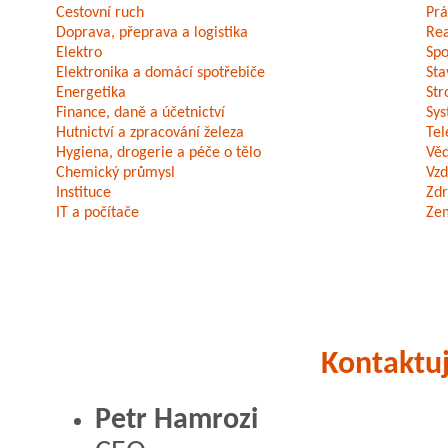
Cestovní ruch
Prá
Doprava, přeprava a logistika
Rea
Elektro
Spo
Elektronika a domácí spotřebiče
Sta
Energetika
Str
Finance, daně a účetnictví
Sys
Hutnictví a zpracování železa
Tel
Hygiena, drogerie a péče o tělo
Vě
Chemický průmysl
Vzd
Instituce
Zdr
IT a počítače
Zem
Kontaktuj
Petr Hamrozi