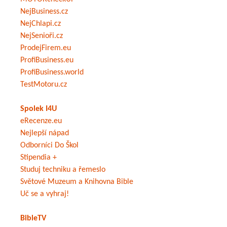
NejBusiness.cz
NejChlapi.cz
NejSenioři.cz
ProdejFirem.eu
ProfiBusiness.eu
ProfiBusiness.world
TestMotoru.cz
Spolek I4U
eRecenze.eu
Nejlepší nápad
Odborníci Do Škol
Stipendia +
Studuj techniku a řemeslo
Světové Muzeum a Knihovna Bible
Uč se a vyhraj!
BibleTV