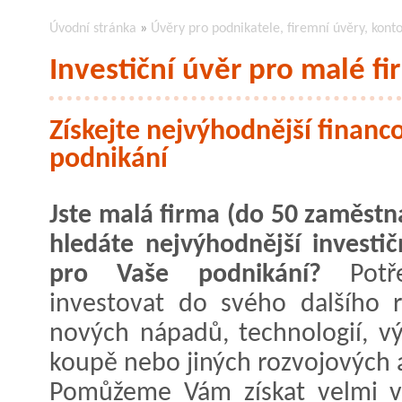
Úvodní stránka
»
Úvěry pro podnikatele, firemní úvěry, kont
Investiční úvěr pro malé fi
Získejte nejvýhodnější financ
podnikání
Jste malá firma (do 50 zaměstn
hledáte nejvýhodnější investič
pro Vaše podnikání?
Potře
investovat do svého dalšího r
nových nápadů, technologií, vý
koupě nebo jiných rozvojových a
Pomůžeme Vám získat velmi vý