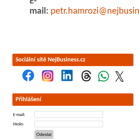
E-
mail:
petr.hamrozi@nejbusin
Sociální sítě NejBusiness.cz
Přihlášení
E-mail:
Heslo: