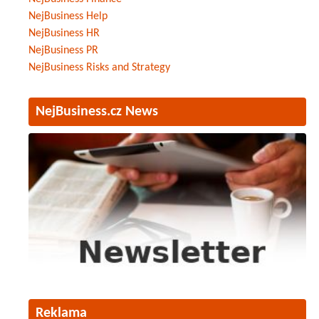
NejBusiness Help
NejBusiness HR
NejBusiness PR
NejBusiness Risks and Strategy
NejBusiness.cz News
Reklama