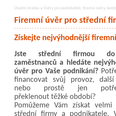
Úvodní stránka
»
Úvěry pro podnikatele, firemní úvěry, kont
Firemní úvěr pro střední f
Získejte nejvýhodnější firemn
Jste střední firmou d
zaměstnanců a hledáte nejvýh
úvěr pro Vaše podnikání?
Potř
financovat svůj provoz, další
nebo prostě jen potřeb
překlenout těžké období?
Pomůžeme Vám získat velmi 
střední firmy a podnikatele. 