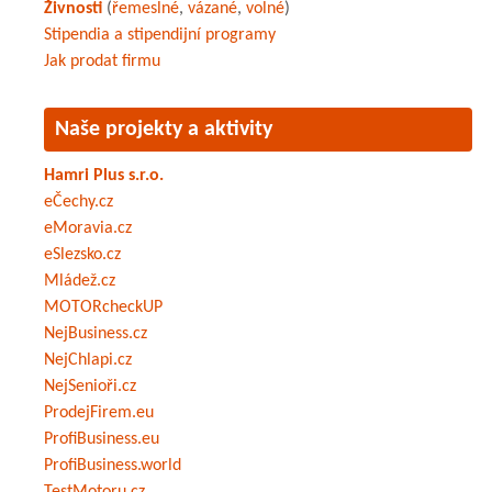
Živnosti
(
řemeslné
,
vázané
,
volné
)
Stipendia a stipendijní programy
Jak prodat firmu
Naše projekty a aktivity
Hamri Plus s.r.o.
eČechy.cz
eMoravia.cz
eSlezsko.cz
Mládež.cz
MOTORcheckUP
NejBusiness.cz
NejChlapi.cz
NejSenioři.cz
ProdejFirem.eu
ProfiBusiness.eu
ProfiBusiness.world