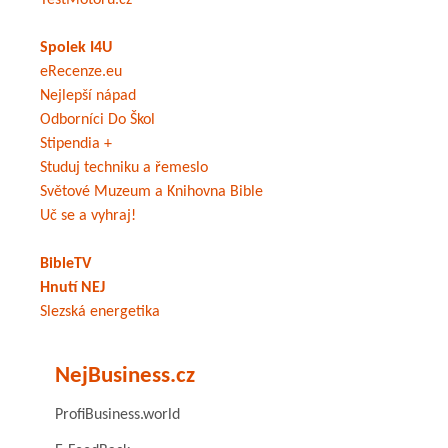
TestMotoru.cz
Spolek I4U
eRecenze.eu
Nejlepší nápad
Odborníci Do Škol
Stipendia +
Studuj techniku a řemeslo
Světové Muzeum a Knihovna Bible
Uč se a vyhraj!
BibleTV
Hnutí NEJ
Slezská energetika
NejBusiness.cz
ProfiBusiness.world