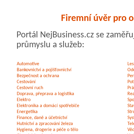
Firemní úvěr pro 
Portál NejBusiness.cz se zaměřu
průmyslu a služeb:
Automotive
Les
Bankovnictví a pojišťovnictví
Odě
Bezpečnost a ochrana
Per
Cestování
Pot
Cestovní ruch
Prá
Doprava, přeprava a logistika
Rea
Elektro
Spo
Elektronika a domácí spotřebiče
Sta
Energetika
Str
Finance, daně a účetnictví
Sys
Hutnictví a zpracování železa
Tel
Hygiena, drogerie a péče o tělo
Vě