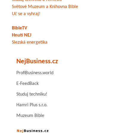
Světové Muzeum a Knihovna Bible
Uč se a vyhraj!
BibleTV
Hnutí NEJ
Slezská energetika
NejBusiness.cz
ProfiBusiness.world
E-FeedBack
Studuj techniku!
Hamri Plus s.r.o.
Muzeum Bible