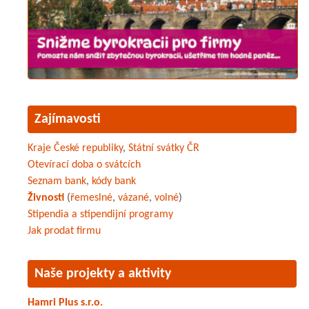
Zajímavosti
Kraje České republiky
,
Státní svátky ČR
Otevírací doba o svátcích
Seznam bank
,
kódy bank
Živnosti
(
řemeslné
,
vázané
,
volné
)
Stipendia a stipendijní programy
Jak prodat firmu
Naše projekty a aktivity
Hamri Plus s.r.o.