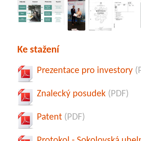
Ke stažení
Prezentace pro investory
(
Znalecký posudek
(PDF)
Patent
(PDF)
Protokol - Sokolovská uhel