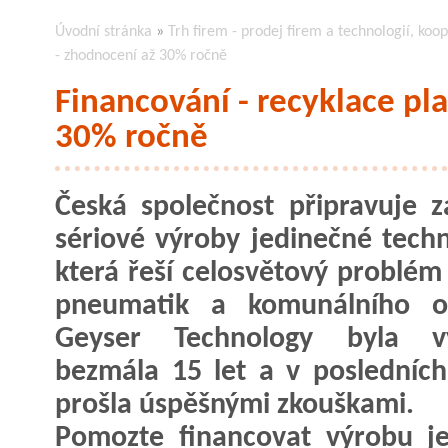
Úvodní stránka
»
Trh firem - prodej firem a technologií, koop
- zhodnocení až 30% ročně
Financování - recyklace pl
30% ročně
Česká společnost připravuje z
sériové výroby jedinečné techn
která řeší celosvětový problém 
pneumatik a komunálního o
Geyser Technology byla vy
bezmála 15 let a v posledních
prošla úspěšnými zkouškami.
Pomozte financovat výrobu je