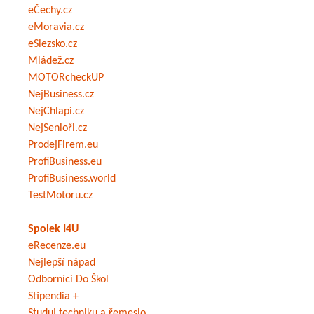
eČechy.cz
eMoravia.cz
eSlezsko.cz
Mládež.cz
MOTORcheckUP
NejBusiness.cz
NejChlapi.cz
NejSenioři.cz
ProdejFirem.eu
ProfiBusiness.eu
ProfiBusiness.world
TestMotoru.cz
Spolek I4U
eRecenze.eu
Nejlepší nápad
Odborníci Do Škol
Stipendia +
Studuj techniku a řemeslo