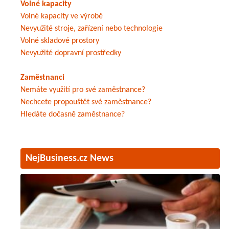
Volné kapacity
Volné kapacity ve výrobě
Nevyužité stroje, zařízení nebo technologie
Volné skladové prostory
Nevyužité dopravní prostředky
Zaměstnanci
Nemáte využití pro své zaměstnance?
Nechcete propouštět své zaměstnance?
Hledáte dočasně zaměstnance?
NejBusiness.cz News