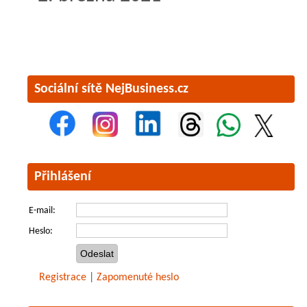
Sociální sítě NejBusiness.cz
Přihlášení
E-mail:
Heslo:
Registrace
|
Zapomenuté heslo