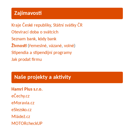
Zajímavosti
Kraje České republiky
,
Státní svátky ČR
Otevírací doba o svátcích
Seznam bank
,
kódy bank
Živnosti
(
řemeslné
,
vázané
,
volné
)
Stipendia a stipendijní programy
Jak prodat firmu
Naše projekty a aktivity
Hamri Plus s.r.o.
eČechy.cz
eMoravia.cz
eSlezsko.cz
Mládež.cz
MOTORcheckUP