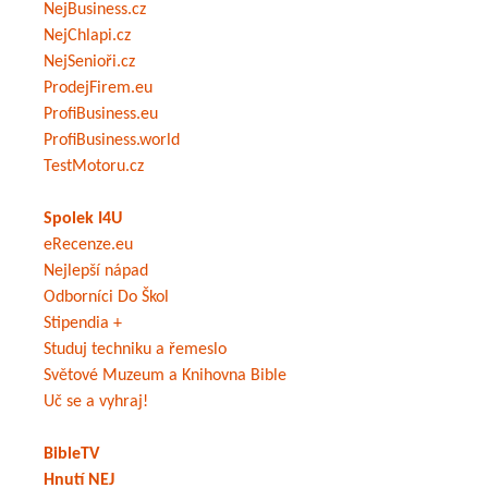
NejBusiness.cz
NejChlapi.cz
NejSenioři.cz
ProdejFirem.eu
ProfiBusiness.eu
ProfiBusiness.world
TestMotoru.cz
Spolek I4U
eRecenze.eu
Nejlepší nápad
Odborníci Do Škol
Stipendia +
Studuj techniku a řemeslo
Světové Muzeum a Knihovna Bible
Uč se a vyhraj!
BibleTV
Hnutí NEJ