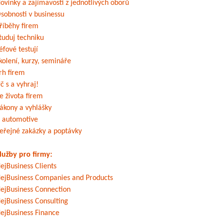
ovinky a zajímavosti z jednotlivých oborů
sobnosti v businessu
říběhy firem
tuduj techniku
éfové testují
kolení, kurzy, semináře
rh firem
č s a vyhraj!
e života firem
ákony a vyhlášky
 automotive
eřejné zakázky a poptávky
lužby pro firmy:
ejBusiness Clients
ejBusiness Companies and Products
ejBusiness Connection
ejBusiness Consulting
ejBusiness Finance