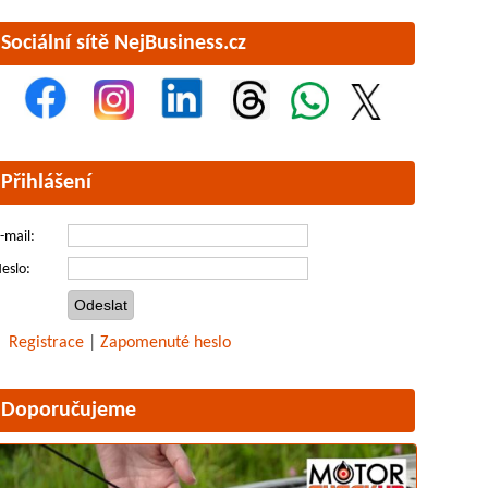
Sociální sítě NejBusiness.cz
Přihlášení
-mail:
eslo:
Registrace
|
Zapomenuté heslo
Doporučujeme