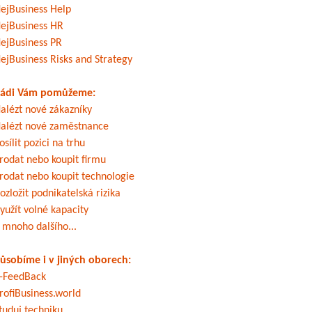
ejBusiness Help
ejBusiness HR
ejBusiness PR
ejBusiness Risks and Strategy
ádi Vám pomůžeme:
alézt nové zákazníky
alézt nové zaměstnance
osílit pozici na trhu
rodat nebo koupit firmu
rodat nebo koupit technologie
ozložit podnikatelská rizika
yužít volné kapacity
 mnoho dalšího...
ůsobíme i v jiných oborech:
-FeedBack
rofiBusiness.world
tuduj techniku