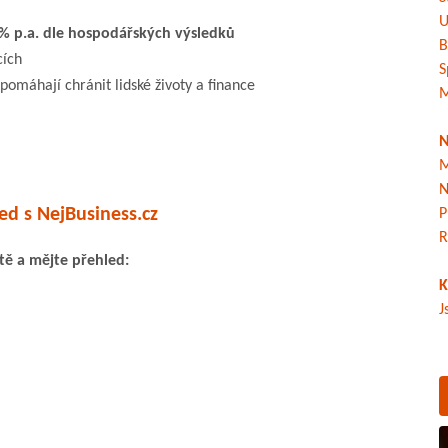
U
% p.a. dle hospodářských výsledků
B
cích
S
omáhají chránit lidské životy a finance
M
N
M
N
ed s NejBusiness.cz
P
R
ítě a mějte přehled:
K
J