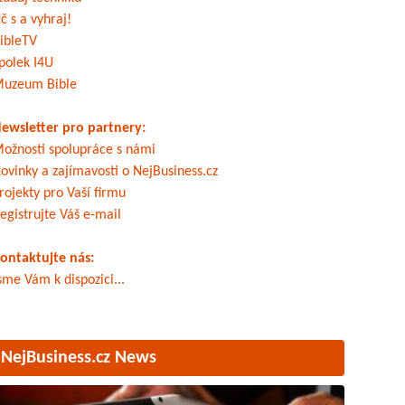
č s a vyhraj!
ibleTV
polek I4U
uzeum Bible
ewsletter pro partnery:
ožnosti spolupráce s námi
ovinky a zajímavosti o NejBusiness.cz
rojekty pro Vaší firmu
egistrujte Váš e-mail
ontaktujte nás:
sme Vám k dispozici...
NejBusiness.cz News