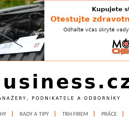
ĚHY
RADY A TIPY
TRH FIREM
PRÁCE