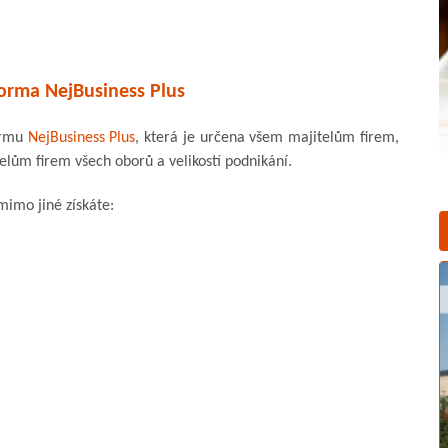
orma NejBusiness Plus
ormu
NejBusiness Plus
, která je určena všem majitelům firem,
ům firem všech oborů a velikostí podnikání.
 mimo jiné získáte: