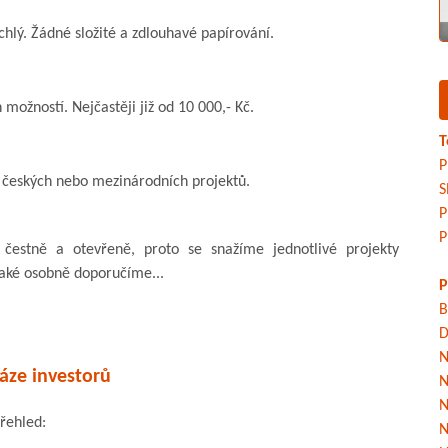
chlý. Žádné složité a zdlouhavé papírování.
možností. Nejčastěji již od 10 000,- Kč.
T
P
h českých nebo mezinárodních projektů.
S
P
P
čestně a otevřeně, proto se snažíme jednotlivé projekty
j také osobně doporučíme...
P
B
D
N
áze investorů
N
N
přehled:
N