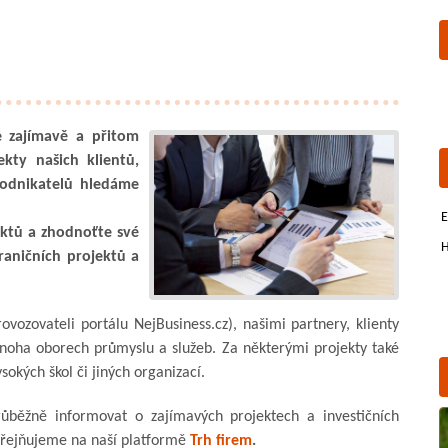
e zajímavě a přitom
kty našich klientů,
podnikatelů hledáme
E
ektů a zhodnoťte své
H
raničních projektů a
ovozovateli portálu NejBusiness.cz), našimi partnery, klienty
noha oborech průmyslu a služeb. Za některými projekty také
sokých škol či jiných organizací.
ůběžně informovat o zajímavých projektech a investičních
veřejňujeme na naší platformě
Trh firem
.