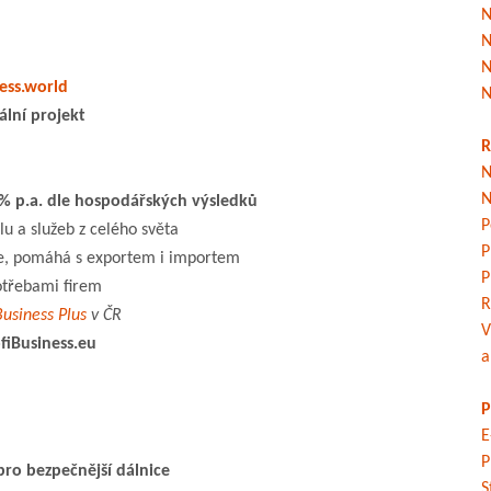
N
N
N
ess.world
N
lní projekt
R
N
N
% p.a. dle hospodářských výsledků
P
lu a služeb z celého světa
P
ce, pomáhá s exportem i importem
P
otřebami firem
R
usiness Plus
v ČR
V
ofiBusiness.eu
a
P
E
P
ro bezpečnější dálnice
S