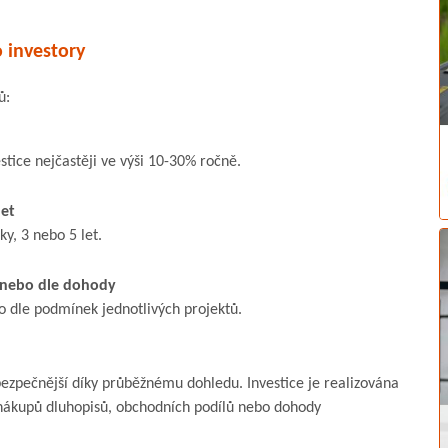
 investory
ů:
stice nejčastěji ve výši 10-30% ročně.
let
y, 3 nebo 5 let.
 nebo dle dohody
o dle podmínek jednotlivých projektů.
bezpečnější díky průběžnému dohledu. Investice je realizována
nákupů dluhopisů, obchodních podílů nebo dohody