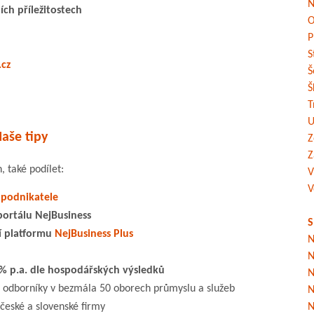
N
ích příležitostech
O
P
S
.cz
Š
Š
T
U
aše tipy
Z
Z
 také podílet:
V
V
 podnikatele
portálu NejBusiness
S
í platformu
NejBusiness Plus
N
N
% p.a. dle hospodářských výsledků
N
a odborníky v bezmála 50 oborech průmyslu a služeb
N
české a slovenské firmy
N