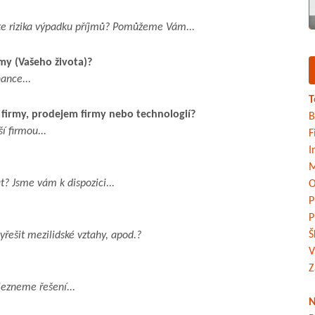
áte rizika výpadku příjmů? Pomůžeme Vám...
rmy (Vašeho života)?
ance...
T
firmy, prodejem firmy nebo technologií?
B
 firmou...
F
I
M
t? Jsme vám k dispozici...
O
P
P
Š
řešit mezilidské vztahy, apod.?
V
Z
lezneme řešení...
N