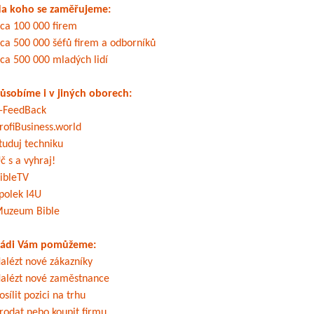
a koho se zaměřujeme:
ca 100 000 firem
ca 500 000 šéfů firem a odborníků
ca 500 000 mladých lidí
ůsobíme i v jiných oborech:
-FeedBack
rofiBusiness.world
tuduj techniku
č s a vyhraj!
ibleTV
polek I4U
uzeum Bible
ádi Vám pomůžeme:
alézt nové zákazníky
alézt nové zaměstnance
osílit pozici na trhu
rodat nebo koupit firmu