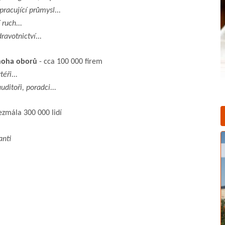
racující průmysl...
 ruch...
ravotnictví...
mnoha oborů
- cca 100 000 firem
éři...
uditoři, poradci...
ezmála 300 000 lidí
anti