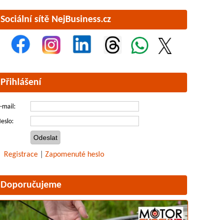
Sociální sítě NejBusiness.cz
Přihlášení
-mail:
eslo:
Registrace
|
Zapomenuté heslo
Doporučujeme