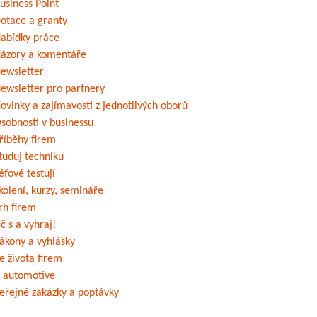
usiness Point
otace a granty
abídky práce
ázory a komentáře
ewsletter
ewsletter pro partnery
ovinky a zajímavosti z jednotlivých oborů
sobnosti v businessu
říběhy firem
tuduj techniku
éfové testují
kolení, kurzy, semináře
rh firem
č s a vyhraj!
ákony a vyhlášky
e života firem
 automotive
eřejné zakázky a poptávky