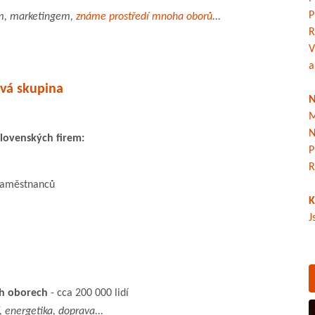
P
m, marketingem,
známe prostředí mnoha oborů
...
R
V
a
ová skupina
N
M
N
slovenských firem:
P
R
 zaměstnanců
K
J
ch oborech
- cca 200 000 lidí
í, energetika, doprava...