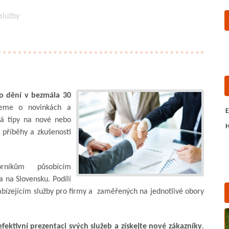
 služby
 o dění v bezmála 30
jeme o novinkách a
E
vá tipy na nové nebo
H
í příběhy a zkušenosti
íkům působícím
 na Slovensku. Podílí
bízejícím služby pro firmy a zaměřených na jednotlivé obory
fektivní prezentaci svých služeb a získejte nové zákazníky
.