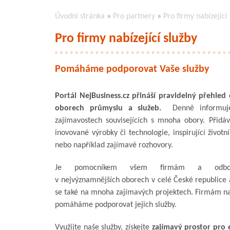
Úvodní stránka
»
Pro partnery
»
Pro firmy nabízející
Pro firmy nabízející služby
Pomáháme podporovat Vaše služby
Portál NejBusiness.cz přináší pravidelný přehled
oborech průmyslu a služeb.
Denně informu
zajímavostech souvisejících s mnoha obory. Přidá
inovované výrobky či technologie, inspirující životn
nebo například zajímavé rozhovory.
Je pomocníkem všem firmám a odborn
v nejvýznamnějších oborech v celé České republice a
se také na mnoha zajímavých projektech. Firmám na
pomáháme podporovat jejich služby.
Využijte naše služby, získejte
zajímavý prostor pro e