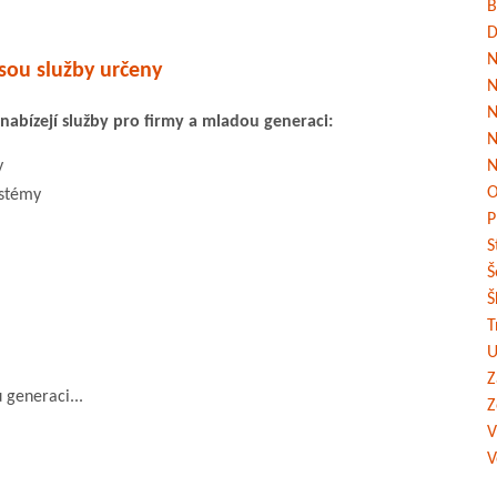
B
D
N
sou služby určeny
N
N
nabízejí služby pro firmy a mladou generaci:
N
y
N
O
ystémy
P
S
Š
Š
T
U
Z
 generaci...
Z
V
V