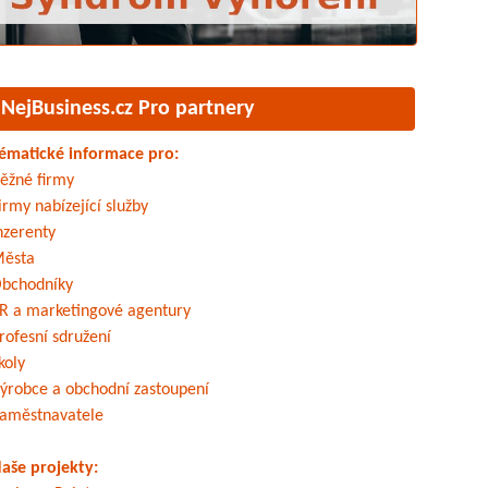
NejBusiness.cz Pro partnery
ématické informace pro:
ěžné firmy
irmy nabízející služby
nzerenty
ěsta
bchodníky
R a marketingové agentury
rofesní sdružení
koly
ýrobce a obchodní zastoupení
aměstnavatele
aše projekty: