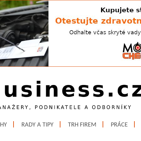
ĚHY
RADY A TIPY
TRH FIREM
PRÁCE