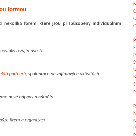
N
kou formou
C
C
 několika forem, které jsou přizpůsobeny individuálním
C
P
E
novinky a zajímavostí...
P
S
U
jektů partnerů
, spolupráce na zajímavých aktivitách
B
S
M
seme nové nápady a náměty
R
N
báze firem a organizací
N
P
P