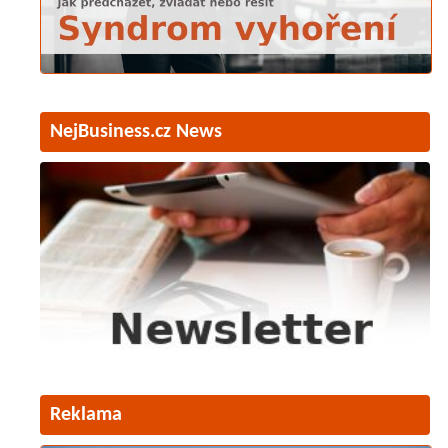
NejBusiness.cz News
Reklama