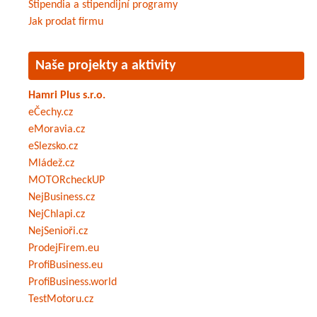
Stipendia a stipendijní programy
Jak prodat firmu
Naše projekty a aktivity
Hamri Plus s.r.o.
eČechy.cz
eMoravia.cz
eSlezsko.cz
Mládež.cz
MOTORcheckUP
NejBusiness.cz
NejChlapi.cz
NejSenioři.cz
ProdejFirem.eu
ProfiBusiness.eu
ProfiBusiness.world
TestMotoru.cz