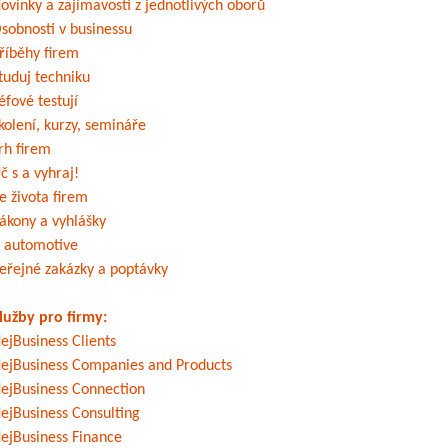
ovinky a zajímavosti z jednotlivých oborů
sobnosti v businessu
říběhy firem
tuduj techniku
éfové testují
kolení, kurzy, semináře
rh firem
č s a vyhraj!
e života firem
ákony a vyhlášky
 automotive
eřejné zakázky a poptávky
lužby pro firmy:
ejBusiness Clients
ejBusiness Companies and Products
ejBusiness Connection
ejBusiness Consulting
ejBusiness Finance