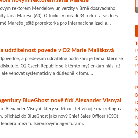
volil novým rektorem Jana Mareše
 novým rektorem Mendelovy univerzity v Brně dosavadního
ty Jana Mareše (60). O funkci v pořadí 34. rektora se dnes
romě Mareše ještě prorektorka pro internacionalizaci a...
T
na udržitelnost povede v O2 Marie Mališková
P
S
odpovědné, a především udržitelné podnikání je téma, které se
P
 diskutuje. O2 Czech Republic se k těmto myšlenkám hlásí už
P
 ale věnovat systematicky a důsledně k tomu...
P
B
agentury BlueGhost nově řídí Alexander Visnyai
D
. Alexander Visnyai, který se třináct let věnuje marketingu a
N
 přichází do BlueGhost jako nový Chief Sales Officer (CSO).
N
 leadera mezi fullservisovými agenturami.
N
N