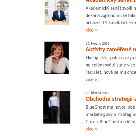
Akademický senát z
Akademický senát zvolil
děkana Agronomické fakul
ucházeli tři kandidáti. K
více »
16. března 2022
Aktivity zaměřené 
Ekologické, společensky 
na celém světě stále více
řadu let, nově se mu chce
více »
15. března 2022
Obchodní strategii 
BlueGhost má novou posilu
marketingovým strategiím,
Chce z BlueGhostu udělat
více »