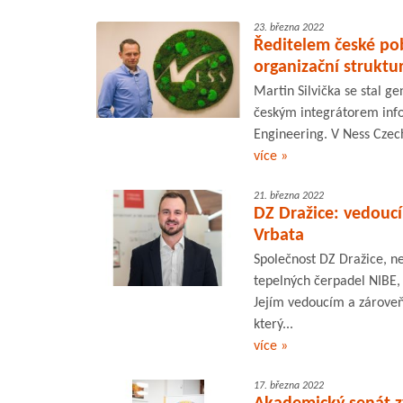
23. března 2022
Ředitelem české pob
organizační struktu
Martin Silvička se stal g
českým integrátorem infor
Engineering. V Ness Czech
více »
21. března 2022
DZ Dražice: vedouc
Vrbata
Společnost DZ Dražice, n
tepelných čerpadel NIBE, 
Jejím vedoucím a zároveň
který...
více »
17. března 2022