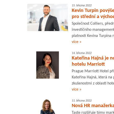
15. března 2022
Kevin Turpin povýše
pro střední a výcho
Společnost Colliers, před
investičního managementu
platností Kevina Turpina n
více »
14. března 2022
Kateřina Hajná je 
hotelu Marriott
Prague Marriott Hotel př
Kateřina Hajná, která na
zkušenostmi z oblasti hot
více »
11. března 2022
Nová HR manažerka 
Taste rozšiřuje týmy mark