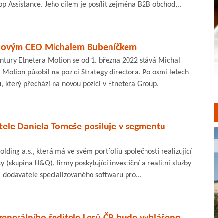
p Assistance. Jeho cílem je posílit zejména B2B obchod,...
 novým CEO Michalem Bubeníčkem
tury Etnetera Motion se od 1. března 2022 stává Michal
Motion působil na pozici Strategy directora. Po osmi letech
u, který přechází na novou pozici v Etnetera Group.
tele Daniela Tomeše posiluje v segmentu
olding a.s., která má ve svém portfoliu společnosti realizující
y (skupina H&Q), firmy poskytující investiční a realitní služby
 dodavatele specializovaného softwaru pro...
generálního ředitele Lesů ČR bude vyhlášeno