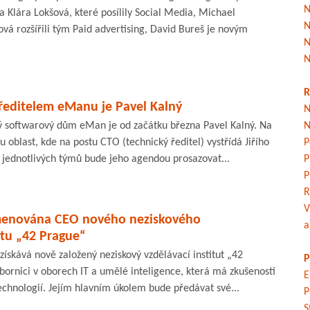
N
 a Klára Lokšová, které posílily Social Media, Michael
N
á rozšířili tým Paid advertising, David Bureš je novým
N
N
R
editelem eManu je Pavel Kalný
N
ý softwarový dům eMan je od začátku března Pavel Kalný. Na
N
 oblast, kde na postu CTO (technický ředitel) vystřídá Jiřího
P
jednotlivých týmů bude jeho agendou prosazovat...
P
P
R
V
jmenována CEO nového neziskového
a
utu „42 Prague“
získává nově založený neziskový vzdělávací institut „42
P
ornici v oborech IT a umělé inteligence, která má zkušenosti
E
technologií. Jejím hlavním úkolem bude předávat své...
P
S