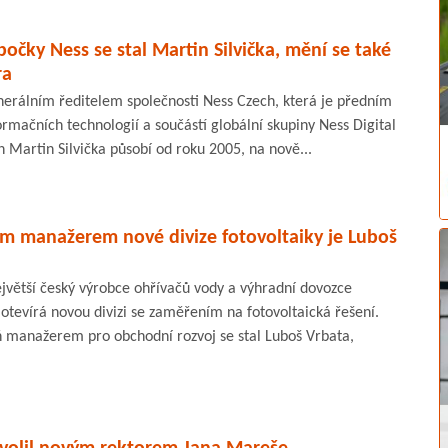
očky Ness se stal Martin Silvička, mění se také
ra
enerálním ředitelem společnosti Ness Czech, která je předním
mačních technologií a součástí globální skupiny Ness Digital
 Martin Silvička působí od roku 2005, na nově...
ím manažerem nové divize fotovoltaiky je Luboš
ejvětší český výrobce ohřívačů vody a výhradní dovozce
otevírá novou divizi se zaměřením na fotovoltaická řešení.
 manažerem pro obchodní rozvoj se stal Luboš Vrbata,