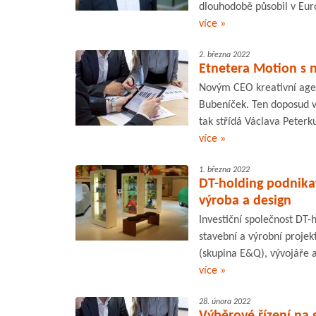
dlouhodobě působil v Euro
více »
2. března 2022
Etnetera Motion s
Novým CEO kreativní agen
Bubeníček. Ten doposud v 
tak střídá Václava Peterk
více »
1. března 2022
DT-holding podnika
výroba a design
Investiční společnost DT-h
stavební a výrobní projekt
(skupina E&Q), vývojáře a
více »
28. února 2022
Výběrové řízení na 