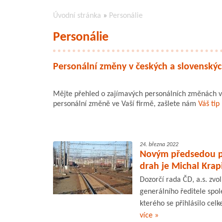
Úvodní stránka
»
Personálie
Personálie
Personální změny v českých a slovenskýc
Mějte přehled o zajímavých personálních změnách v 
personální změně ve Vaší firmě, zašlete nám
Váš tip
24. března 2022
Novým předsedou př
drah je Michal Krap
Dozorčí rada ČD, a.s. zvo
generálního ředitele spol
kterého se přihlásilo ce
více »