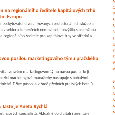
N
O
n na regionálního ředitele kapitálových trhů
P
dní Evropu
S
ní poskytovatel diverzifikovaných profesionálních služeb a
Š
 v sektoru komerčních nemovitostí, povýšila s okamžitou
Š
a regionálního ředitele pro kapitálové trhy ve střední a...
T
U
Z
Z
novou posilou marketingového týmu pražského
V
V
ivítal ve svém marketingovém týmu novou posilu. Je jí
 pozici marketingové manažerky nastupuje s bohatými
S
elnictví. Dříve působila v řadě předních pražských hotelů.
N
N
N
Taste je Aneta Rychlá
N
N
etingových specialistů. Aktuálně do digitální agentury