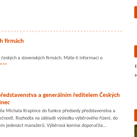
h firmách
českých a slovenských firmách. Máte-li informaci o
 >>>
E
H
edstavenstva a generálním ředitelem Českých
inec
lila Michala Krapince do funkce předsedy představenstva a
ečnosti. Rozhodla na základě výsledku výběrového řízení, do
lkem jedenáct manažerů. Výběrová komise doporučila...