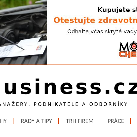
ĚHY
RADY A TIPY
TRH FIREM
PRÁCE