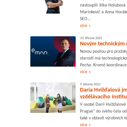
nastoupili Jitka Holubová
Marinkovič a Anna Horákov
SEO...
více »
10. března 2022
Novým technickým ř
Novou posilou pro pražsk
starosti má technologickou
Pecha. Kromě koordinace 
více »
9. března 2022
Daria Hvížďalová 
vzdělávacího instit
V osobě Darii Hvížďalové 
Prague“ do svého čela odb
také v oblasti výrobních 
více »