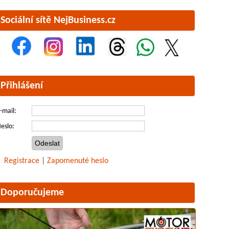
Sociální sítě NejBusiness.cz
Přihlášení
-mail:
eslo:
Registrace
|
Zapomenuté heslo
Doporučujeme