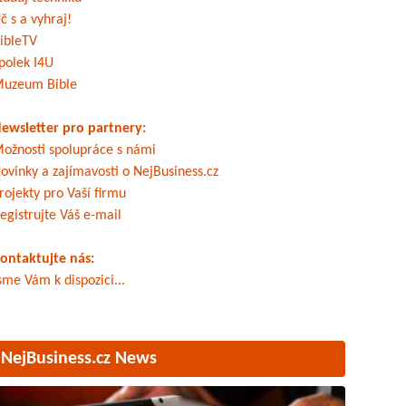
č s a vyhraj!
ibleTV
polek I4U
uzeum Bible
ewsletter pro partnery:
ožnosti spolupráce s námi
ovinky a zajímavosti o NejBusiness.cz
rojekty pro Vaší firmu
egistrujte Váš e-mail
ontaktujte nás:
sme Vám k dispozici...
NejBusiness.cz News