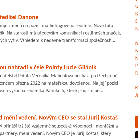
U
B
ředitel Danone
S
uje změnu na pozici marketingového ředitele. Nově tuto
M
čík. Na starosti má především komunikaci rostlinných značek,
ých výživ. Vzhledem k nedávné transformaci společnosti...
N
M
N
P
 nahradí v čele Pointy Lucie Gilánik
R
datelství Pointa Veronika Mahdalová odchází po třech a půl
 koncem března 2022 na mateřskou dovolenou. Na její pozici
K
valá výkonná ředitelka Palmknih, které jsou stejně...
J
 mění vedení. Novým CEO se stal Jurij Kostaš
ý přináší tržiště vzájemné sousedské výpomoci i montážní a
 partnery, mění vedení. Novým CEO je Jurij Kostaš, který