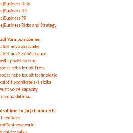
ejBusiness Help
ejBusiness HR
ejBusiness PR
ejBusiness Risks and Strategy
ádi Vám pomůžeme:
alézt nové zákazníky
alézt nové zaměstnance
osílit pozici na trhu
rodat nebo koupit firmu
rodat nebo koupit technologie
ozložit podnikatelská rizika
yužít volné kapacity
 mnoho dalšího...
ůsobíme i v jiných oborech:
-FeedBack
rofiBusiness.world
tuduj techniku