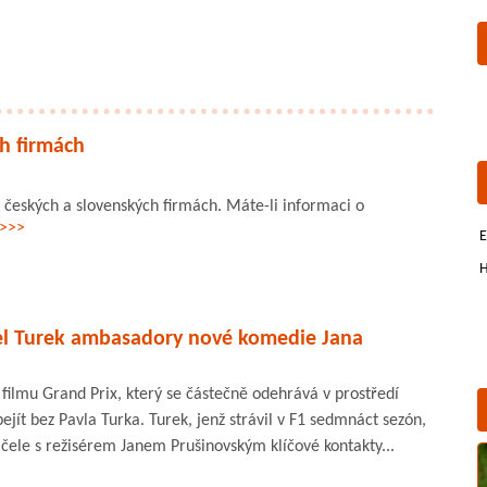
h firmách
českých a slovenských firmách. Máte-li informaci o
 >>>
E
H
el Turek ambasadory nové komedie Jana
filmu Grand Prix, který se částečně odehrává v prostředí
jít bez Pavla Turka. Turek, jenž strávil v F1 sedmnáct sezón,
čele s režisérem Janem Prušinovským klíčové kontakty...