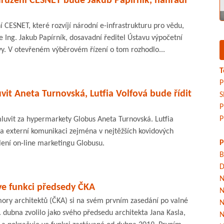
ružení CESNET bude Jakub Papírník, nahradí
CESNET, které rozvíjí národní e-infrastrukturu pro vědu,
 Ing. Jakub Papírník, dosavadní ředitel Ústavu výpočetní
vy. V otevřeném výběrovém řízení o tom rozhodlo...
T
P
it Aneta Turnovská, Lutfia Volfová bude řídit
S
P
P
luvit za hypermarkety Globus Aneta Turnovská. Lutfia
la externí komunikaci zejména v nejtěžších kovidových
P
lení on-line marketingu Globusu.
B
D
N
ve funkci předsedy ČKA
N
ory architektů (ČKA) si na svém prvním zasedání po valné
N
dubna zvolilo jako svého předsedu architekta Jana Kasla,
N