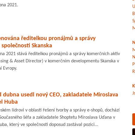
bna 2021.
U
B
S
M
nována ředitelkou pronájmů a správy
N
 společnosti Skanska
M
na 2021 stává ředitelkou pronájmů a správy komerčních aktiv
N
asing & Asset Director) v komerčním developmentu Skanska v
P
í Evropy.
R
K
J
d dubna usedl nový CEO, zakladatele Miroslava
el Huba
eském lídrovi v oblasti řešení tvorby a správy e-shopů, dochází
Současného šéfa a zakladatele Shoptetu Miroslava Uďana v
ba, který ve společnosti doposud zastával pozici...