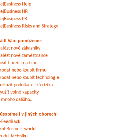
ejBusiness Help
ejBusiness HR
ejBusiness PR
ejBusiness Risks and Strategy
ádi Vám pomůžeme:
alézt nové zákazníky
alézt nové zaměstnance
osílit pozici na trhu
rodat nebo koupit firmu
rodat nebo koupit technologie
ozložit podnikatelská rizika
yužít volné kapacity
 mnoho dalšího...
ůsobíme i v jiných oborech:
-FeedBack
rofiBusiness.world
tuduj techniku