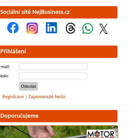
Sociální sítě NejBusiness.cz
Přihlášení
-mail:
eslo:
Registrace
|
Zapomenuté heslo
Doporučujeme