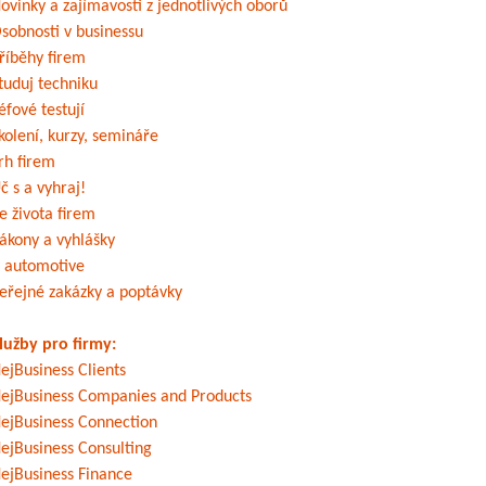
ovinky a zajímavosti z jednotlivých oborů
sobnosti v businessu
říběhy firem
tuduj techniku
éfové testují
kolení, kurzy, semináře
rh firem
č s a vyhraj!
e života firem
ákony a vyhlášky
 automotive
eřejné zakázky a poptávky
lužby pro firmy:
ejBusiness Clients
ejBusiness Companies and Products
ejBusiness Connection
ejBusiness Consulting
ejBusiness Finance