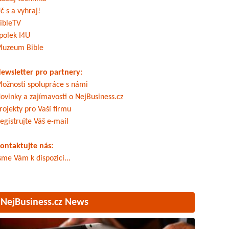
č s a vyhraj!
ibleTV
polek I4U
uzeum Bible
ewsletter pro partnery:
ožnosti spolupráce s námi
ovinky a zajímavosti o NejBusiness.cz
rojekty pro Vaší firmu
egistrujte Váš e-mail
ontaktujte nás:
sme Vám k dispozici...
NejBusiness.cz News