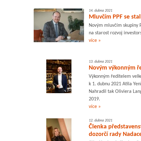
14. dubna 2021
Mluvčím PPF se sta
Novým mluvčím skupiny P
na starost rozvoj investo
více »
13. dubna 2021
Novým výkonným řed
Výkonným ředitelem velk
k 1. dubnu 2021 Atila Yeni
Nahradil tak Oliviera Lan
2019.
více »
12. dubna 2021
Členka představens
dozorčí rady Nadace