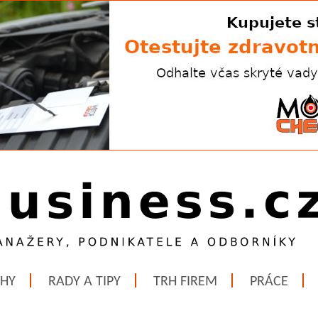
ĚHY
RADY A TIPY
TRH FIREM
PRÁCE