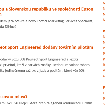
N
ou a Slovenskou republiku ve společnosti Epson
N
á
N
N
dem jara otevřela novou pozici Marketing Services Specialist,
áta Dihlová.
R
N
N
geot Sport Engineered dodány továrním pilotům
P
P
 dodávky vozu 508 Peugeot Sport Engineered a jezdci
P
 prvními, kteří v barvách značky usednou za volant tohoto
R
ky jedinečnému zážitku z jízdy a pocitům, které vůz 508
V
a
P
E
iskovou mluvčí
P
u mluvčí Evu Krejčí, která přebírá agendu komunikace FlixBus
S