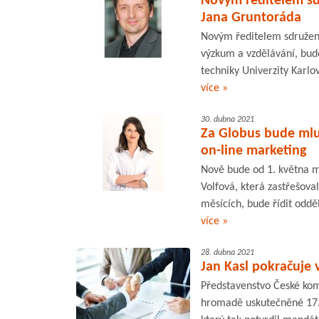
Novým ředitelem sd
Jana Gruntoráda
Novým ředitelem sdružení 
výzkum a vzdělávání, bude
techniky Univerzity Karlo
více »
30. dubna 2021
Za Globus bude mluv
on-line marketing
Nově bude od 1. května m
Volfová, která zastřešova
měsících, bude řídit oddě
více »
28. dubna 2021
Jan Kasl pokračuje 
Představenstvo České kom
hromadě uskutečněné 17. 