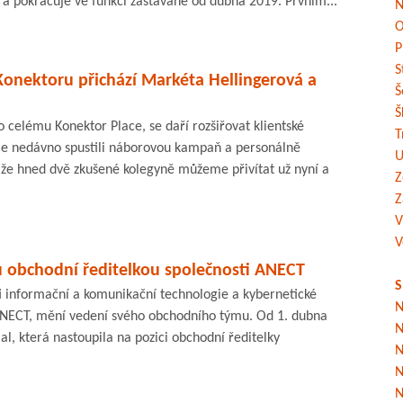
 a pokračuje ve funkci zastávané od dubna 2019. Prvním...
N
O
P
S
nektoru přichází Markéta Hellingerová a
Š
Š
o celému Konektor Place, se daří rozšiřovat klientské
T
jsme nedávno spustili náborovou kampaň a personálně
U
že hned dvě zkušené kolegyně můžeme přivítat už nyní a
Z
Z
V
V
u obchodní ředitelkou společnosti ANECT
S
ti informační a komunikační technologie a kybernetické
N
ANECT, mění vedení svého obchodního týmu. Od 1. dubna
N
l, která nastoupila na pozici obchodní ředitelky
N
N
N