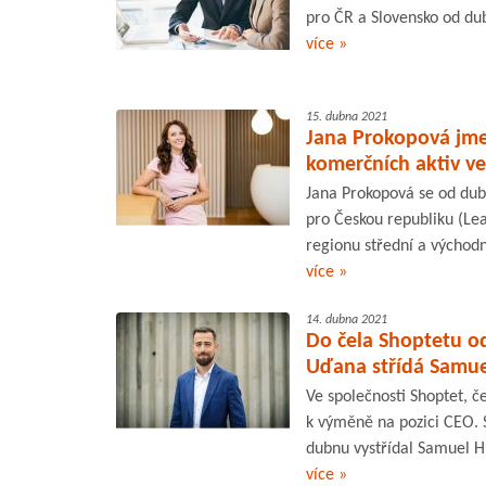
pro ČR a Slovensko od du
více »
15. dubna 2021
Jana Prokopová jme
komerčních aktiv ve
Jana Prokopová se od dub
pro Českou republiku (Le
regionu střední a východn
více »
14. dubna 2021
Do čela Shoptetu o
Uďana střídá Samu
Ve společnosti Shoptet, č
k výměně na pozici CEO. 
dubnu vystřídal Samuel Hu
více »