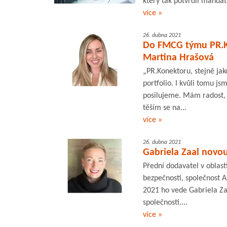
který tak potvrdil mandát
více »
26. dubna 2021
Do FMCG týmu PR.Ko
Martina Hrašová
„PR.Konektoru, stejně jak
portfolio. I kvůli tomu 
posilujeme. Mám radost, 
těším se na...
více »
26. dubna 2021
Gabriela Zaal novo
Přední dodavatel v oblas
bezpečnosti, společnost 
2021 ho vede Gabriela Zaa
společnosti....
více »