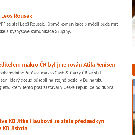
l Leoš Rousek
PF se stal Leoš Rousek. Kromě komunikace s médii bude mít
rské a byznysové komunikace Skupiny.
itelem makro ČR byl jmenován Atila Yenisen
oobchodního řetězce makro Cash & Carry ČR se stal
sen, který dosud působil na stejné pozici v Bulharsku.
gleta, který tento post zastával v České republice od dubna
tva KB Jitka Haubová se stala předsedkyní
 KB Jistota