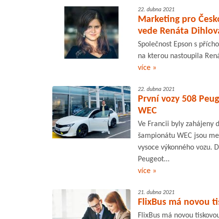
22. dubna 2021
Marketing pro Česk
vede Renáta Dihlov
Společnost Epson s přícho
na kterou nastoupila Ren
více »
22. dubna 2021
První vozy 508 Peu
WEC
Ve Francii byly zahájeny
šampionátu WEC jsou mezi
vysoce výkonného vozu. Dí
Peugeot...
více »
21. dubna 2021
FlixBus má novou t
FlixBus má novou tiskovo