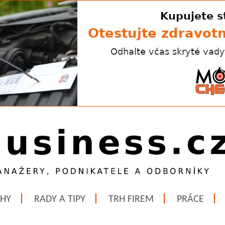
ĚHY
RADY A TIPY
TRH FIREM
PRÁCE