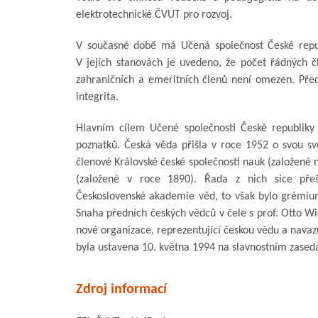
elektrotechnické ČVUT pro rozvoj.
V současné době má Učená společnost České repub
V jejích stanovách je uvedeno, že počet řádných č
zahraničních a emeritních členů není omezen. Před
integrita.
Hlavním cílem Učené společnosti České republiky
poznatků. Česká věda přišla v roce 1952 o svou sv
členové Královské české společnosti nauk (založené 
(založené v roce 1890). Řada z nich sice přeš
Československé akademie věd, to však bylo grémium
Snaha předních českých vědců v čele s prof. Otto Wi
nové organizace, reprezentující českou vědu a navazu
byla ustavena 10. května 1994 na slavnostním zased
Zdroj informací