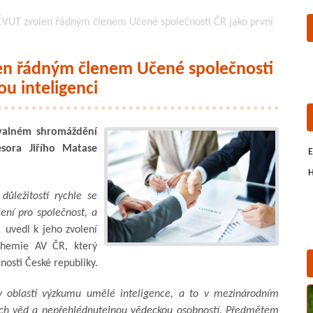
L ČVUT zvolen řádným členem Učené společnosti ČR jako první
olen řádným členem Učené společnosti
u inteligenci
 valném shromáždění
sora Jiřího Matase
E
H
ůležitosti rychle se
čení pro společnost, a
”
uvedl k jeho zvolení
hemie AV ČR, který
nosti České republiky.
 v oblasti výzkumu umělé inteligence, a to v mezinárodním
kých věd a nepřehlédnutelnou vědeckou osobností. Předmětem