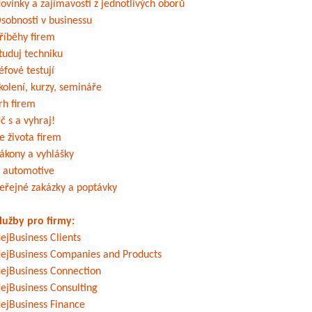
ovinky a zajímavosti z jednotlivých oborů
sobnosti v businessu
říběhy firem
tuduj techniku
éfové testují
kolení, kurzy, semináře
rh firem
č s a vyhraj!
e života firem
ákony a vyhlášky
 automotive
eřejné zakázky a poptávky
lužby pro firmy:
ejBusiness Clients
ejBusiness Companies and Products
ejBusiness Connection
ejBusiness Consulting
ejBusiness Finance