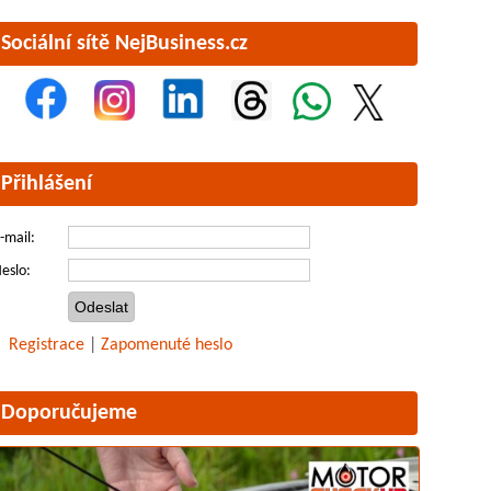
Sociální sítě NejBusiness.cz
Přihlášení
-mail:
eslo:
Registrace
|
Zapomenuté heslo
Doporučujeme