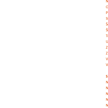
N
O
P
S
Š
Š
T
U
Z
Z
V
V
S
N
N
N
N
N