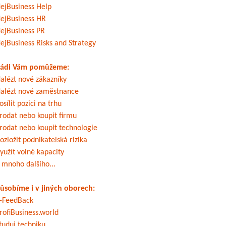
ejBusiness Help
ejBusiness HR
ejBusiness PR
ejBusiness Risks and Strategy
ádi Vám pomůžeme:
alézt nové zákazníky
alézt nové zaměstnance
osílit pozici na trhu
rodat nebo koupit firmu
rodat nebo koupit technologie
ozložit podnikatelská rizika
yužít volné kapacity
 mnoho dalšího...
ůsobíme i v jiných oborech:
-FeedBack
rofiBusiness.world
tuduj techniku