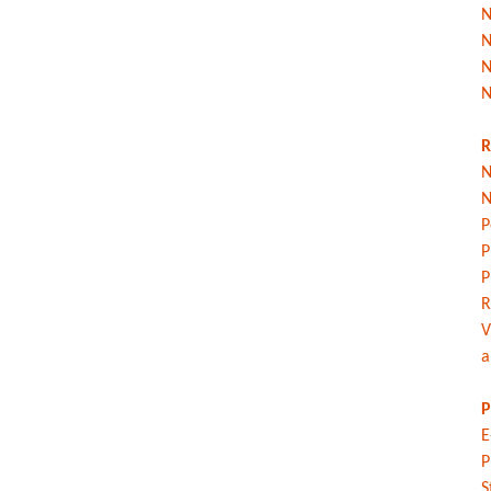
N
N
N
N
R
N
N
P
P
P
R
V
a
P
E
P
S