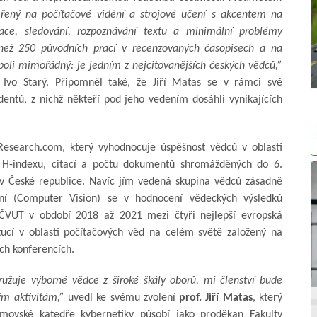
řený na počítačové vidění a strojové učení s akcentem na
tace, sledování, rozpoznávání textu a minimální problémy
e než 250 původních prací v recenzovaných časopisech a na
poli mimořádný: je jedním z nejcitovanějších českých vědců,”
. Ivo Starý. Připomněl také, že Jiří Matas se v rámci své
entů, z nichž někteří pod jeho vedením dosáhli vynikajících
 Research.com, který vyhodnocuje úspěšnost vědců v oblasti
h H-indexu, citací a počtu dokumentů shromážděných do 6.
v České republice. Navíc jím vedená skupina vědců zásadně
ění (Computer Vision) se v hodnocení vědeckých výsledků
ČVUT v období 2018 až 2021 mezi čtyři nejlepší evropská
itucí v oblasti počítačových věd na celém světě založený na
ch konferencích.
užuje výborné vědce z široké škály oborů, mi členství bude
ým aktivitám,”
uvedl ke svému zvolení
prof. Jiří Matas
, který
movské katedře kybernetiky působí jako proděkan Fakulty