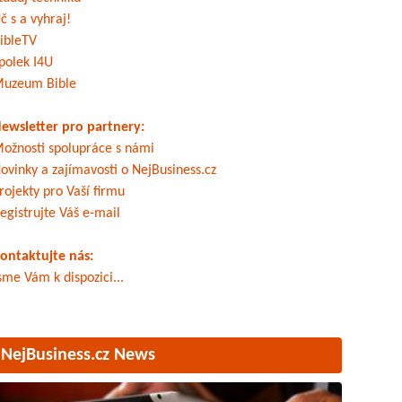
č s a vyhraj!
ibleTV
polek I4U
uzeum Bible
ewsletter pro partnery:
ožnosti spolupráce s námi
ovinky a zajímavosti o NejBusiness.cz
rojekty pro Vaší firmu
egistrujte Váš e-mail
ontaktujte nás:
sme Vám k dispozici...
NejBusiness.cz News