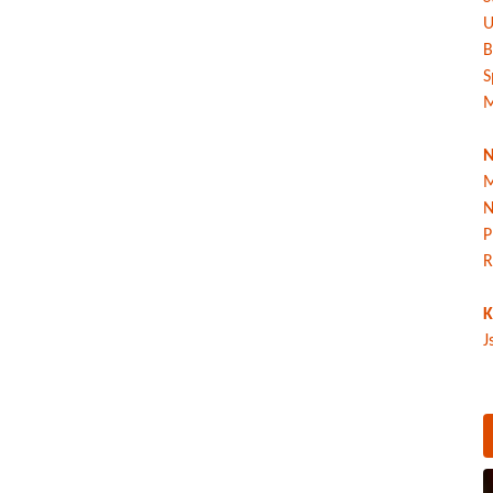
U
B
S
M
N
M
N
P
R
K
J