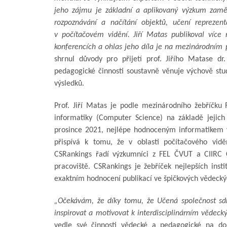
jeho zájmu je základní a aplikovaný výzkum zamě
rozpoznávání a načítání objektů, učení reprezen
v počítačovém vidění. Jiří Matas publikoval víc
konferencích a ohlas jeho díla je na mezinárodním 
shrnul důvody pro přijetí prof. Jiřího Matase dr
pedagogické činnosti soustavně věnuje výchově stud
výsledků.
Prof. Jiří Matas je podle mezinárodního žebříčku
informatiky (Computer Science) na základě jejic
prosince 2021, nejlépe hodnoceným informatikem 
přispívá k tomu, že v oblasti počítačového vid
CSRankings řadí výzkumníci z FEL ČVUT a CIIRC 
pracoviště. CSRankings je žebříček nejlepších inst
exaktním hodnocení publikací ve špičkových vědecký
„Očekávám, že díky tomu, že Učená společnost sdr
inspirovat a motivovat k interdisciplinárním vědeck
vedle své činnosti vědecké a pedagogické na do