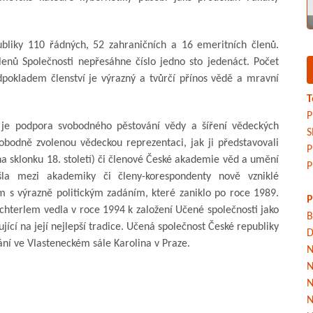
liky 110 řádných, 52 zahraničních a 16 emeritních členů.
lenů Společnosti nepřesáhne číslo jedno sto jedenáct. Počet
pokladem členství je výrazný a tvůrčí přínos vědě a mravní
T
P
 je podpora svobodného pěstování vědy a šíření vědeckých
S
obodně zvolenou vědeckou reprezentaci, jak ji představovali
P
na sklonku 18. století) či členové České akademie věd a umění
P
la mezi akademiky či členy-korespondenty nově vzniklé
 s výrazně politickým zadáním, které zaniklo po roce 1989.
P
chterlem vedla v roce 1994 k založení Učené společnosti jako
B
jící na její nejlepší tradice. Učená společnost České republiky
D
ání ve Vlasteneckém sále Karolina v Praze.
N
N
N
N