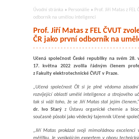
Úvodní stránka
»
Personálie
»
Prof. Jiří Matas z FE
odborník na umělou inteligenci
Prof. Jiří Matas z FEL ČVUT zv
ČR jako první odborník na umělo
Učená společnost České republiky na svém 28.
17. května 2022 zvolila řádným členem profe
z Fakulty elektrotechnické ČVUT v Praze.
„Učená společnost ČR si je plně vědoma zásadní d
rozvíjející oblasti umělé inteligence a strojového u
tak si váží toho, že se Jiří Matas stal jejím členem,
dr. Ivo Starý
z Ústavu organické chemie a bioc
současně působí jako vědecký tajemník Učené společ
„Jiří Matas prokázal svoji mimořádnou excelenci
měřítku. Je vynikajícím expertem v oboru technic