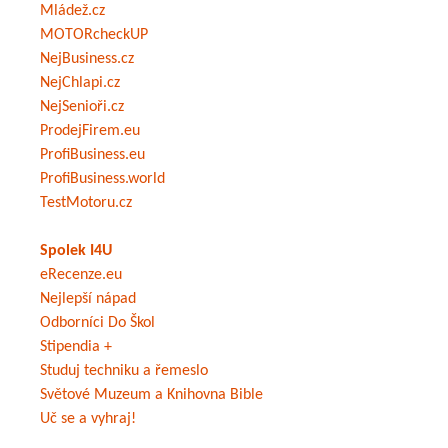
Mládež.cz
MOTORcheckUP
NejBusiness.cz
NejChlapi.cz
NejSenioři.cz
ProdejFirem.eu
ProfiBusiness.eu
ProfiBusiness.world
TestMotoru.cz
Spolek I4U
eRecenze.eu
Nejlepší nápad
Odborníci Do Škol
Stipendia +
Studuj techniku a řemeslo
Světové Muzeum a Knihovna Bible
Uč se a vyhraj!