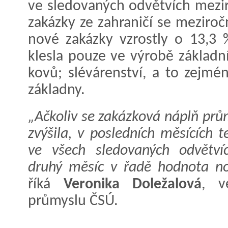
ve sledovaných odvětvích mezir
zakázky ze zahraničí se meziroč
nové zakázky vzrostly o 13,3
klesla pouze ve výrobě základn
kovů; slévárenství, a to zejmé
základny.
„Ačkoliv se zakázková náplň pr
zvýšila, v posledních měsících
ve všech sledovaných odvětví
druhý měsíc v řadě hodnota no
říká
Veronika Doležalová
, v
průmyslu ČSÚ.