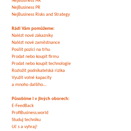
NejBusiness HR
NejBusiness PR
NejBusiness Risks and Strategy
Rádi Vám pomůžeme:
Nalézt nové zákazníky
Nalézt nové zaměstnance
Posílit pozici na trhu
Prodat nebo koupit firmu
Prodat nebo koupit technologie
Rozložit podnikatelská rizika
Využít volné kapacity
a mnoho dalšího...
Působíme i v jiných oborech:
E-FeedBack
ProfiBusiness.world
Studuj techniku
Uč s a vyhraj!