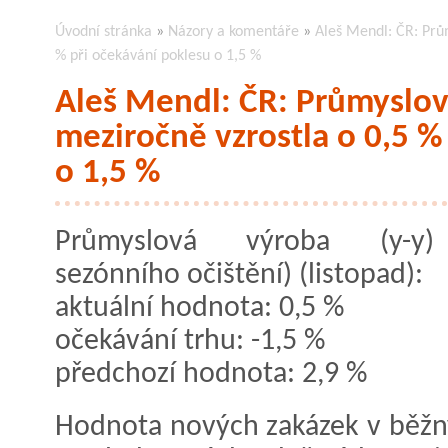
Úvodní stránka
»
Názory a komentáře
»
Aleš Mendl: ČR: Prů
% při očekávání poklesu o 1,5 %
Aleš Mendl: ČR: Průmyslov
meziročně vzrostla o 0,5 %
o 1,5 %
Průmyslová výroba (y-y
sezónního očištění) (listopad):
aktuální hodnota: 0,5 %
očekávání trhu: -1,5 %
předchozí hodnota: 2,9 %
Hodnota nových zakázek v běžn